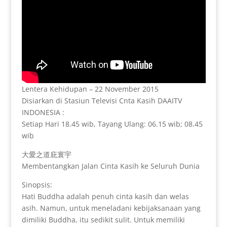
Lentera Kehidupan – 22 November 2015
Disiarkan di Stasiun Televisi Cnta Kasih DAAITV
INDONESIA :
Setiap Hari 18.45 wib, Tayang Ulang: 06.15 wib; 08.45
wib
大愛之道庇寰宇
Membentangkan Jalan Cinta Kasih ke Seluruh Dunia
Sinopsis:
Hati Buddha adalah penuh cinta kasih dan welas
asih. Namun, untuk meneladani kebijaksanaan yang
dimiliki Buddha, itu sedikit sulit. Untuk memiliki