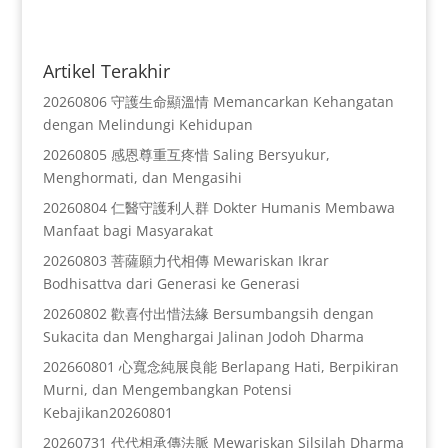
Artikel Terakhir
20260806 守護生命顯溫情 Memancarkan Kehangatan
dengan Melindungi Kehidupan
20260805 感恩尊重互疼惜 Saling Bersyukur,
Menghormati, dan Mengasihi
20260804 仁醫守護利人群 Dokter Humanis Membawa
Manfaat bagi Masyarakat
20260803 菩薩願力代相傳 Mewariskan Ikrar
Bodhisattva dari Generasi ke Generasi
20260802 歡喜付出惜法緣 Bersumbangsih dengan
Sukacita dan Menghargai Jalinan Jodoh Dharma
202660801 心寬念純展良能 Berlapang Hati, Berpikiran
Murni, dan Mengembangkan Potensi
Kebajikan20260801
20260731 代代相承傳法脈 Mewariskan Silsilah Dharma