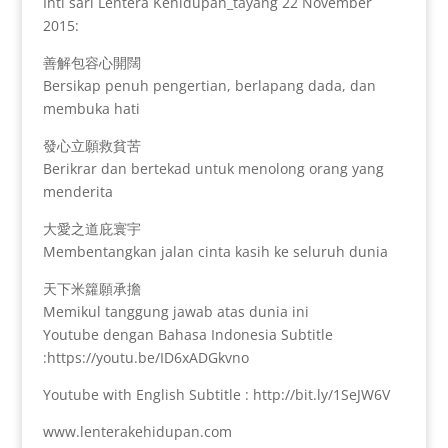
Inti sari Lentera Kehidupan_tayang 22 November
2015:
善解包容心開闊
Bersikap penuh pengertian, berlapang dada, dan
membuka hati
發心立願救貧苦
Berikrar dan bertekad untuk menolong orang yang
menderita
大愛之道庇寰宇
Membentangkan jalan cinta kasih ke seluruh dunia
天下米籮願承擔
Memikul tanggung jawab atas dunia ini
Youtube dengan Bahasa Indonesia Subtitle
:https://youtu.be/ID6xADGkvno
Youtube with English Subtitle : http://bit.ly/1SeJW6V
www.lenterakehidupan.com