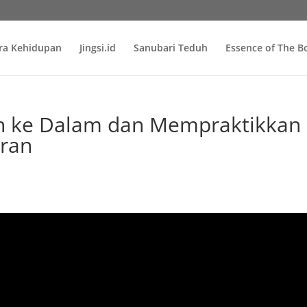
ra Kehidupan
Jingsi.id
Sanubari Teduh
Essence of The 
e Dalam dan Mempraktikkan
aran