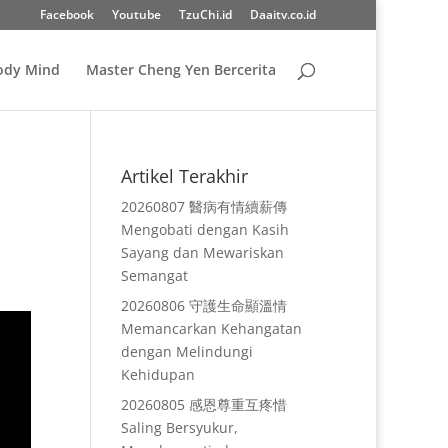
Facebook
Youtube
TzuChi.id
Daaitv.co.id
Body Mind
Master Cheng Yen Bercerita
Artikel Terakhir
20260807 醫病有情續薪傳
Mengobati dengan Kasih
Sayang dan Mewariskan
Semangat
20260806 守護生命顯溫情
Memancarkan Kehangatan
dengan Melindungi
Kehidupan
20260805 感恩尊重互疼惜
Saling Bersyukur,