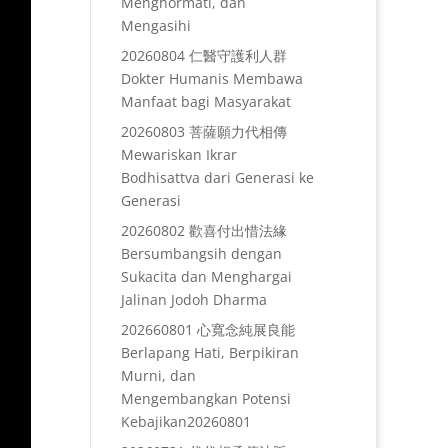
Menghormati, dan
Mengasihi
20260804 仁醫守護利人群
Dokter Humanis Membawa
Manfaat bagi Masyarakat
20260803 菩薩願力代相傳
Mewariskan Ikrar
Bodhisattva dari Generasi ke
Generasi
20260802 歡喜付出惜法緣
Bersumbangsih dengan
Sukacita dan Menghargai
Jalinan Jodoh Dharma
202660801 心寬念純展良能
Berlapang Hati, Berpikiran
Murni, dan
Mengembangkan Potensi
Kebajikan20260801