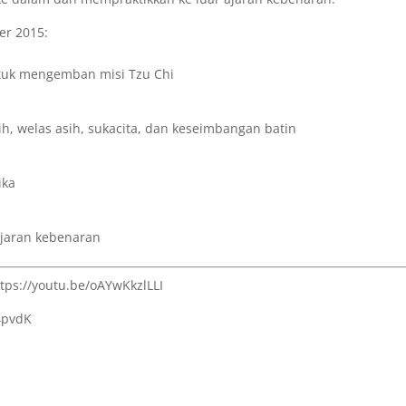
er 2015:
tuk mengemban misi Tzu Chi
h, welas asih, sukacita, dan keseimbangan batin
ika
ajaran kebenaran
tps://youtu.be/oAYwKkzlLLI
Q4pvdK