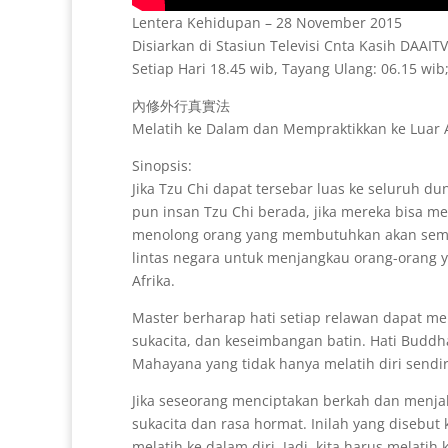
Lentera Kehidupan – 28 November 2015
Disiarkan di Stasiun Televisi Cnta Kasih DAAIT
Setiap Hari 18.45 wib, Tayang Ulang: 06.15 wib
內修外行真實法
Melatih ke Dalam dan Mempraktikkan ke Luar
Sinopsis:
Jika Tzu Chi dapat tersebar luas ke seluruh d
pun insan Tzu Chi berada, jika mereka bisa m
menolong orang yang membutuhkan akan semaki
lintas negara untuk menjangkau orang-orang 
Afrika.
Master berharap hati setiap relawan dapat me
sukacita, dan keseimbangan batin. Hati Budd
Mahayana yang tidak hanya melatih diri sendir
Jika seseorang menciptakan berkah dan menjali
sukacita dan rasa hormat. Inilah yang disebu
melatih ke dalam diri. Jadi, kita harus melati