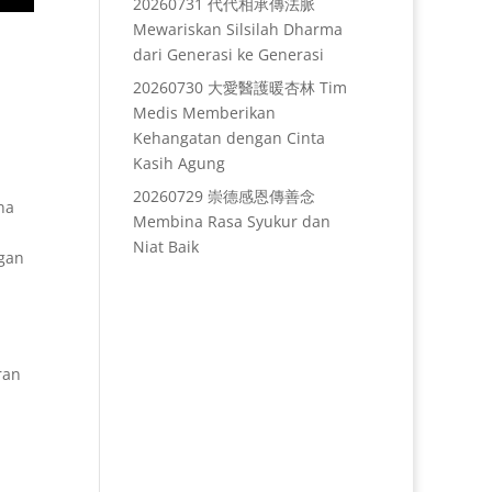
20260731 代代相承傳法脈
Mewariskan Silsilah Dharma
dari Generasi ke Generasi
20260730 大愛醫護暖杏林 Tim
Medis Memberikan
Kehangatan dengan Cinta
Kasih Agung
20260729 崇德感恩傳善念
na
Membina Rasa Syukur dan
Niat Baik
gan
i
ran