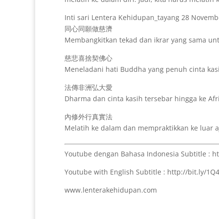
Inti sari Lentera Kehidupan_tayang 28 Novemb
同心同願做慈濟
Membangkitkan tekad dan ikrar yang sama un
慈悲喜捨契佛心
Meneladani hati Buddha yang penuh cinta kasi
法傳非洲弘大愛
Dharma dan cinta kasih tersebar hingga ke Afr
內修外行真實法
Melatih ke dalam dan mempraktikkan ke luar 
Youtube dengan Bahasa Indonesia Subtitle : ht
Youtube with English Subtitle : http://bit.ly/1
www.lenterakehidupan.com