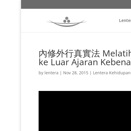
Lente
內修外行真實法 Melatih k
ke Luar Ajaran Keben
by
lentera
|
Nov 28, 2015
|
Lentera Kehidupan