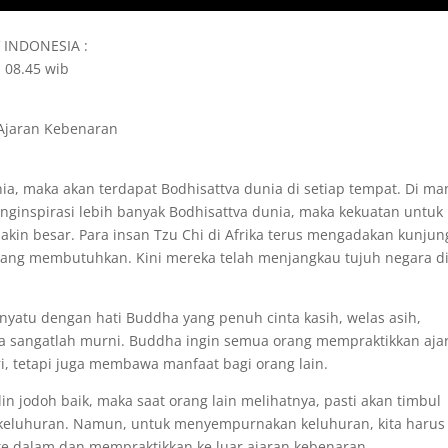
V INDONESIA :
; 08.45 wib
 Ajaran Kebenaran
unia, maka akan terdapat Bodhisattva dunia di setiap tempat. Di ma
enginspirasi lebih banyak Bodhisattva dunia, maka kekuatan untuk
n besar. Para insan Tzu Chi di Afrika terus mengadakan kunjun
yang membutuhkan. Kini mereka telah menjangkau tujuh negara d
nyatu dengan hati Buddha yang penuh cinta kasih, welas asih,
ha sangatlah murni. Buddha ingin semua orang mempraktikkan aja
i, tetapi juga membawa manfaat bagi orang lain.
n jodoh baik, maka saat orang lain melihatnya, pasti akan timbul
t keluhuran. Namun, untuk menyempurnakan keluhuran, kita harus
h ke dalam dan mempraktikkan ke luar ajaran kebenaran.