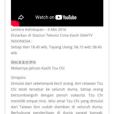
Lentera Kehidupan – 3 Mei 2016
Disiarkan di Stasiun Televisi Cinta Kasih DAAITV
INDONESIA :
Setiap Hari 18.45 wib, Tayang Ulang: 06.15 wib; 08.45
wib
開枝展葉慈濟情
Mekarnya Jalinan Kasih Tzu Chi
Sinopsis:
Dimulai dari sekelompok kecil orang, kini relawan Tzu
Chi telah tersebar ke seluruh dunia. Setiap orang
bersumbangsih dengan penuh sukacita. Tzu Chi
memiliki empat misi. Misi amal Tzu Chi yang dimulai
dari Taiwan kini sudah diemban di seluruh dunia.
Berhubung penderitaan di dunia sangat banyak,