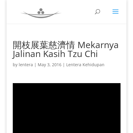
開枝展葉慈濟情 Mekarnya
Jalinan Kasih Tzu Chi
by
lentera
|
May 3, 2016
|
Lentera Kehidupan