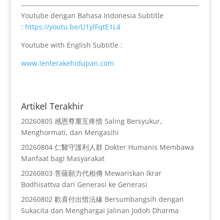
Youtube dengan Bahasa Indonesia Subtitle
:
https://youtu.be/U1ylFqtE1L4
Youtube with English Subtitle :
www.lenterakehidupan.com
Artikel Terakhir
20260805 感恩尊重互疼惜 Saling Bersyukur,
Menghormati, dan Mengasihi
20260804 仁醫守護利人群 Dokter Humanis Membawa
Manfaat bagi Masyarakat
20260803 菩薩願力代相傳 Mewariskan Ikrar
Bodhisattva dari Generasi ke Generasi
20260802 歡喜付出惜法緣 Bersumbangsih dengan
Sukacita dan Menghargai Jalinan Jodoh Dharma