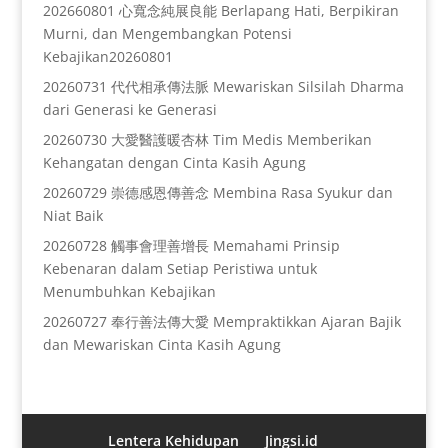
202660801 心寬念純展良能 Berlapang Hati, Berpikiran
Murni, dan Mengembangkan Potensi
Kebajikan20260801
20260731 代代相承傳法脈 Mewariskan Silsilah Dharma
dari Generasi ke Generasi
20260730 大愛醫護暖杏林 Tim Medis Memberikan
Kehangatan dengan Cinta Kasih Agung
20260729 崇德感恩傳善念 Membina Rasa Syukur dan
Niat Baik
20260728 觸事會理善增長 Memahami Prinsip
Kebenaran dalam Setiap Peristiwa untuk
Menumbuhkan Kebajikan
20260727 奉行善法傳大愛 Mempraktikkan Ajaran Bajik
dan Mewariskan Cinta Kasih Agung
Lentera Kehidupan
Jingsi.id