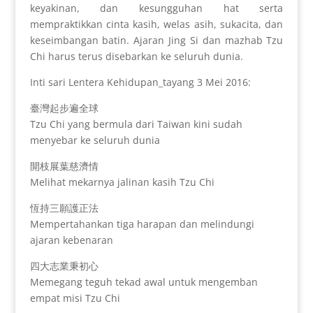
keyakinan, dan kesungguhan hat serta
mempraktikkan cinta kasih, welas asih, sukacita, dan
keseimbangan batin. Ajaran Jing Si dan mazhab Tzu
Chi harus terus disebarkan ke seluruh dunia.
Inti sari Lentera Kehidupan_tayang 3 Mei 2016:
臺灣起步遍全球
Tzu Chi yang bermula dari Taiwan kini sudah
menyebar ke seluruh dunia
開枝展葉慈濟情
Melihat mekarnya jalinan kasih Tzu Chi
恆持三願護正法
Mempertahankan tiga harapan dan melindungi
ajaran kebenaran
四大志業秉初心
Memegang teguh tekad awal untuk mengemban
empat misi Tzu Chi