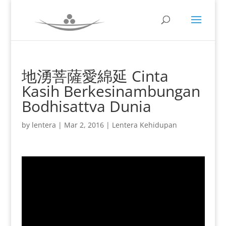
地湧菩薩愛綿延 Cinta
Kasih Berkesinambungan
Bodhisattva Dunia
by
lentera
|
Mar 2, 2016
|
Lentera Kehidupan