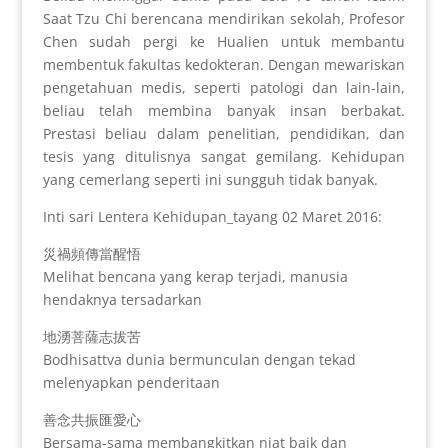
Saat Tzu Chi berencana mendirikan sekolah, Profesor
Chen sudah pergi ke Hualien untuk membantu
membentuk fakultas kedokteran. Dengan mewariskan
pengetahuan medis, seperti patologi dan lain-lain,
beliau telah membina banyak insan berbakat.
Prestasi beliau dalam penelitian, pendidikan, dan
tesis yang ditulisnya sangat gemilang. Kehidupan
yang cemerlang seperti ini sungguh tidak banyak.
Inti sari Lentera Kehidupan_tayang 02 Maret 2016:
災禍頻傳當醒悟
Melihat bencana yang kerap terjadi, manusia
hendaknya tersadarkan
地湧菩薩志拔苦
Bodhisattva dunia bermunculan dengan tekad
melenyapkan penderitaan
善念共振匯愛心
Bersama-sama membangkitkan niat baik dan