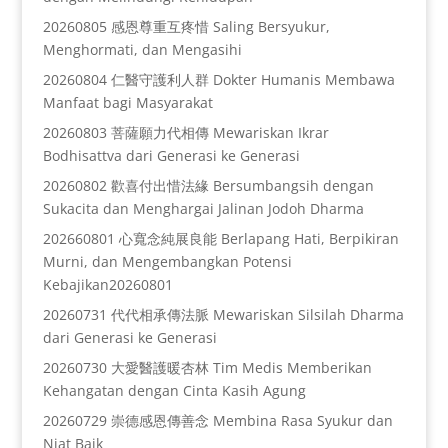
20260805 感恩尊重互疼惜 Saling Bersyukur,
Menghormati, dan Mengasihi
20260804 仁醫守護利人群 Dokter Humanis Membawa
Manfaat bagi Masyarakat
20260803 菩薩願力代相傳 Mewariskan Ikrar
Bodhisattva dari Generasi ke Generasi
20260802 歡喜付出惜法緣 Bersumbangsih dengan
Sukacita dan Menghargai Jalinan Jodoh Dharma
202660801 心寬念純展良能 Berlapang Hati, Berpikiran
Murni, dan Mengembangkan Potensi
Kebajikan20260801
20260731 代代相承傳法脈 Mewariskan Silsilah Dharma
dari Generasi ke Generasi
20260730 大愛醫護暖杏林 Tim Medis Memberikan
Kehangatan dengan Cinta Kasih Agung
20260729 崇德感恩傳善念 Membina Rasa Syukur dan
Niat Baik