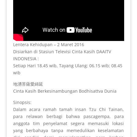
Lentera Kehidupan – 2 Maret 2016
Disiarkan di Stasiun Televisi Cinta Kasih DAAITV
INDONESIA :
Setiap Hari 18.45 wib, Tayang Ulang: 06.15 wib; 08.45
wib
地湧菩薩愛綿延
Cinta Kasih Berkesinambungan Bodhisattva Dunia
Sinopsis:
Dalam acara ramah tamah insan Tzu Chi Tainan,
para relawan berbagi bahwa pascagempa, para
anggota tim penyelamat segera memasuki lokasi
yang berbahaya tanpa memedulikan keselamatan