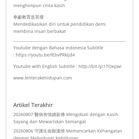
menghimpun cinta kasih
奉獻教育造英傑
Mendedikasikan diri untuk pendidikan demi
membina insan berbakat
Youtube dengan Bahasa Indonesia Subtitle
: https://youtu.be/lEbvPRkijd4
Youtube with English Subtitle : http://bit.ly/1TQepwi
www.lenterakehidupan.com
Artikel Terakhir
20260807 醫病有情續薪傳 Mengobati dengan Kasih
Sayang dan Mewariskan Semangat
20260806 守護生命顯溫情 Memancarkan Kehangatan
dengan Melindungi Kehidupan