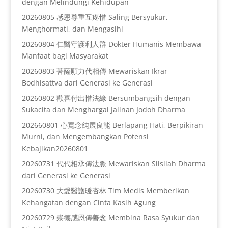
dengan Melindungi Kehidupan
20260805 感恩尊重互疼惜 Saling Bersyukur,
Menghormati, dan Mengasihi
20260804 仁醫守護利人群 Dokter Humanis Membawa
Manfaat bagi Masyarakat
20260803 菩薩願力代相傳 Mewariskan Ikrar
Bodhisattva dari Generasi ke Generasi
20260802 歡喜付出惜法緣 Bersumbangsih dengan
Sukacita dan Menghargai Jalinan Jodoh Dharma
202660801 心寬念純展良能 Berlapang Hati, Berpikiran
Murni, dan Mengembangkan Potensi
Kebajikan20260801
20260731 代代相承傳法脈 Mewariskan Silsilah Dharma
dari Generasi ke Generasi
20260730 大愛醫護暖杏林 Tim Medis Memberikan
Kehangatan dengan Cinta Kasih Agung
20260729 崇德感恩傳善念 Membina Rasa Syukur dan