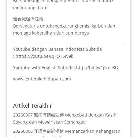
Bersumbangsih dengan penuh cinta kasih untuk
melindungi bumi
素食減碳淨源頭
Bervegetaris untuk mengurangi emisi karbon dan
menjaga kebersihan dari sumbernya
Youtube dengan Bahasa Indonesia Subtitle
: https://youtu.be/DJ–OT5IV9k
Youtube with English Subtitle :http://bit.ly/1jNxTBO
www.lenterakehidupan.com
Artikel Terakhir
20260807 醫病有情續薪傳 Mengobati dengan Kasih
Sayang dan Mewariskan Semangat
20260806 守護生命顯溫情 Memancarkan Kehangatan