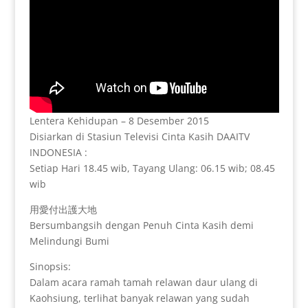
Lentera Kehidupan – 8 Desember 2015
Disiarkan di Stasiun Televisi Cinta Kasih DAAITV
INDONESIA :
Setiap Hari 18.45 wib, Tayang Ulang: 06.15 wib; 08.45
wib
用愛付出護大地
Bersumbangsih dengan Penuh Cinta Kasih demi
Melindungi Bumi
Sinopsis:
Dalam acara ramah tamah relawan daur ulang di
Kaohsiung, terlihat banyak relawan yang sudah