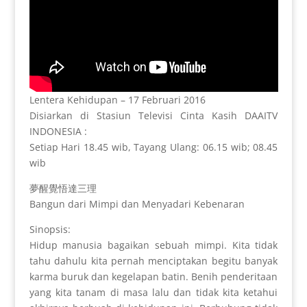
Lentera Kehidupan – 17 Februari 2016
Disiarkan di Stasiun Televisi Cinta Kasih DAAITV
INDONESIA :
Setiap Hari 18.45 wib, Tayang Ulang: 06.15 wib; 08.45
wib
夢醒覺悟達三理
Bangun dari Mimpi dan Menyadari Kebenaran
Sinopsis:
Hidup manusia bagaikan sebuah mimpi. Kita tidak
tahu dahulu kita pernah menciptakan begitu banyak
karma buruk dan kegelapan batin. Benih penderitaan
yang kita tanam di masa lalu dan tidak kita ketahui