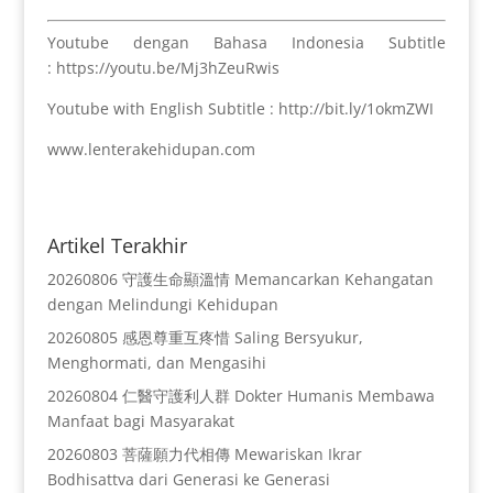
Youtube dengan Bahasa Indonesia Subtitle
: https://youtu.be/Mj3hZeuRwis
Youtube with English Subtitle : http://bit.ly/1okmZWI
www.lenterakehidupan.com
Artikel Terakhir
20260806 守護生命顯溫情 Memancarkan Kehangatan
dengan Melindungi Kehidupan
20260805 感恩尊重互疼惜 Saling Bersyukur,
Menghormati, dan Mengasihi
20260804 仁醫守護利人群 Dokter Humanis Membawa
Manfaat bagi Masyarakat
20260803 菩薩願力代相傳 Mewariskan Ikrar
Bodhisattva dari Generasi ke Generasi