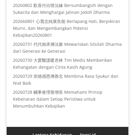
20260802 歡喜付出惜法緣 Bersumbangsih dengan
Sukacita dan Menghargai Jalinan Jodoh Dharma
202660801 心寬念純展良能 Berlapang Hati, Berpikiran
Murni, dan Mengembangkan Potensi
Kebajikan20260801
20260731 代代相承傳法脈 Mewariskan Silsilah Dharma
dari Generasi ke Generasi
20260730 大愛醫護暖杏林 Tim Medis Memberikan
Kehangatan dengan Cinta Kasih Agung
20260729 崇德感恩傳善念 Membina Rasa Syukur dan
Niat Baik
20260728 觸事會理善增長 Memahami Prinsip
Kebenaran dalam Setiap Peristiwa untuk
Menumbuhkan Kebajikan
Lentera Kehidupan
Jingsi.id