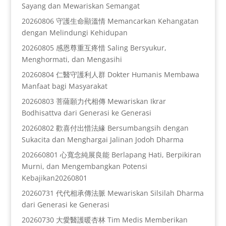
Sayang dan Mewariskan Semangat
20260806 守護生命顯溫情 Memancarkan Kehangatan
dengan Melindungi Kehidupan
20260805 感恩尊重互疼惜 Saling Bersyukur,
Menghormati, dan Mengasihi
20260804 仁醫守護利人群 Dokter Humanis Membawa
Manfaat bagi Masyarakat
20260803 菩薩願力代相傳 Mewariskan Ikrar
Bodhisattva dari Generasi ke Generasi
20260802 歡喜付出惜法緣 Bersumbangsih dengan
Sukacita dan Menghargai Jalinan Jodoh Dharma
202660801 心寬念純展良能 Berlapang Hati, Berpikiran
Murni, dan Mengembangkan Potensi
Kebajikan20260801
20260731 代代相承傳法脈 Mewariskan Silsilah Dharma
dari Generasi ke Generasi
20260730 大愛醫護暖杏林 Tim Medis Memberikan