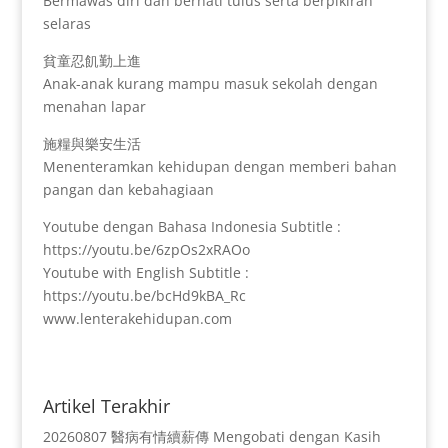
Bermawas diri dan berhati tulus serta berpikiran
selaras
貧童忍飢勤上進
Anak-anak kurang mampu masuk sekolah dengan
menahan lapar
施糧與樂安生活
Menenteramkan kehidupan dengan memberi bahan
pangan dan kebahagiaan
Youtube dengan Bahasa Indonesia Subtitle :
https://youtu.be/6zpOs2xRAOo
Youtube with English Subtitle :
https://youtu.be/bcHd9kBA_Rc
www.lenterakehidupan.com
Artikel Terakhir
20260807 醫病有情續薪傳 Mengobati dengan Kasih