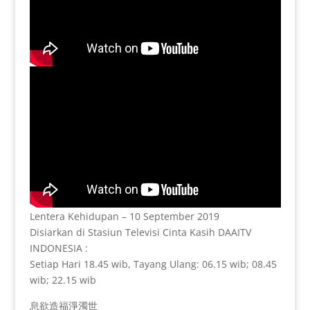
Lentera Kehidupan – 10 September 2019
Disiarkan di Stasiun Televisi Cinta Kasih DAAITV
INDONESIA :
Setiap Hari 18.45 wib, Tayang Ulang: 06.15 wib; 08.45
wib; 22.15 wib
息欲造福淨濁世