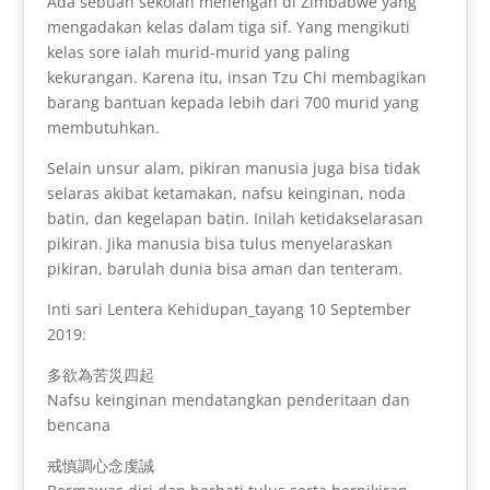
Ada sebuah sekolah menengah di Zimbabwe yang
mengadakan kelas dalam tiga sif. Yang mengikuti
kelas sore ialah murid-murid yang paling
kekurangan. Karena itu, insan Tzu Chi membagikan
barang bantuan kepada lebih dari 700 murid yang
membutuhkan.
Selain unsur alam, pikiran manusia juga bisa tidak
selaras akibat ketamakan, nafsu keinginan, noda
batin, dan kegelapan batin. Inilah ketidakselarasan
pikiran. Jika manusia bisa tulus menyelaraskan
pikiran, barulah dunia bisa aman dan tenteram.
Inti sari Lentera Kehidupan_tayang 10 September
2019:
多欲為苦災四起
Nafsu keinginan mendatangkan penderitaan dan
bencana
戒慎調心念虔誠