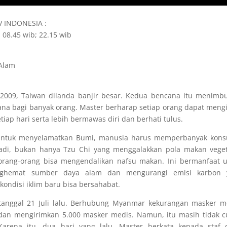
TV INDONESIA :
 08.45 wib; 22.15 wib
 Alam
2009, Taiwan dilanda banjir besar. Kedua bencana itu menimb
 bagi banyak orang. Master berharap setiap orang dapat meng
iap hari serta lebih bermawas diri dan berhati tulus.
untuk menyelamatkan Bumi, manusia harus memperbanyak kons
adi, bukan hanya Tzu Chi yang menggalakkan pola makan veget
rang-orang bisa mengendalikan nafsu makan. Ini bermanfaat 
nghemat sumber daya alam dan mengurangi emisi karbon 
ndisi iklim baru bisa bersahabat.
tanggal 21 Juli lalu. Berhubung Myanmar kekurangan masker m
dan mengirimkan 5.000 masker medis. Namun, itu masih tidak 
ena itu, dua hari yang lalu, Master berkata kepada staf di