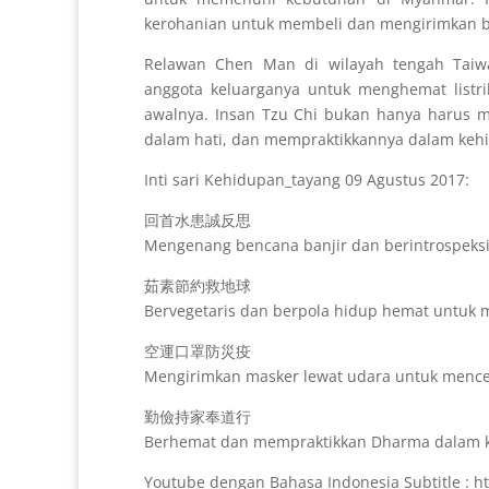
kerohanian untuk membeli dan mengirimkan b
Relawan Chen Man di wilayah tengah Taiwa
anggota keluarganya untuk menghemat listr
awalnya. Insan Tzu Chi bukan hanya harus 
dalam hati, dan mempraktikkannya dalam kehi
Inti sari Kehidupan_tayang 09 Agustus 2017:
回首水患誠反思
Mengenang bencana banjir dan berintrospeksi 
茹素節約救地球
Bervegetaris dan berpola hidup hemat untuk
空運口罩防災疫
Mengirimkan masker lewat udara untuk menc
勤儉持家奉道行
Berhemat dan mempraktikkan Dharma dalam k
Youtube dengan Bahasa Indonesia Subtitle : 