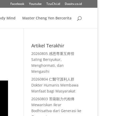
Facebook
Youtube
TzuChi.id
Daaitv.co.id
Body Mind
Master Cheng Yen Bercerita
Artikel Terakhir
20260805 感恩尊重互疼惜
Saling Bersyukur,
Menghormati, dan
Mengasihi
20260804 仁醫守護利人群
Dokter Humanis Membawa
Manfaat bagi Masyarakat
20260803 菩薩願力代相傳
Mewariskan Ikrar
Bodhisattva dari Generasi ke