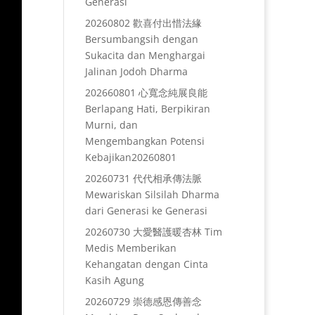
Generasi
20260802 歡喜付出惜法緣
Bersumbangsih dengan
Sukacita dan Menghargai
Jalinan Jodoh Dharma
202660801 心寬念純展良能
Berlapang Hati, Berpikiran
Murni, dan
Mengembangkan Potensi
Kebajikan20260801
20260731 代代相承傳法脈
Mewariskan Silsilah Dharma
dari Generasi ke Generasi
20260730 大愛醫護暖杏林 Tim
Medis Memberikan
Kehangatan dengan Cinta
Kasih Agung
20260729 崇德感恩傳善念