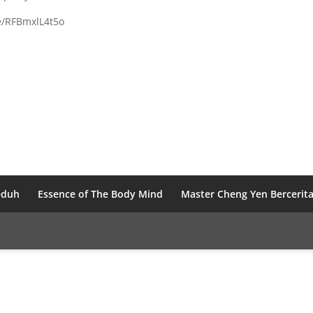
be/RFBmxlL4t5o
eduh
Essence of The Body Mind
Master Cheng Yen Bercerit