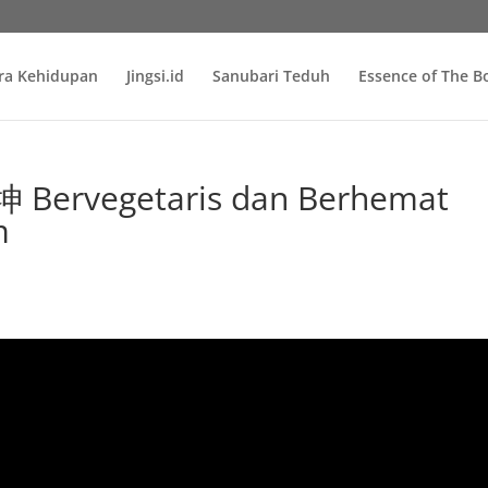
ra Kehidupan
Jingsi.id
Sanubari Teduh
Essence of The 
ervegetaris dan Berhemat
m