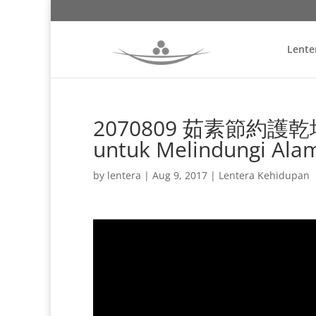
Lente
2070809 茹素節約護乾坤 B
untuk Melindungi Ala
by
lentera
|
Aug 9, 2017
|
Lentera Kehidupan