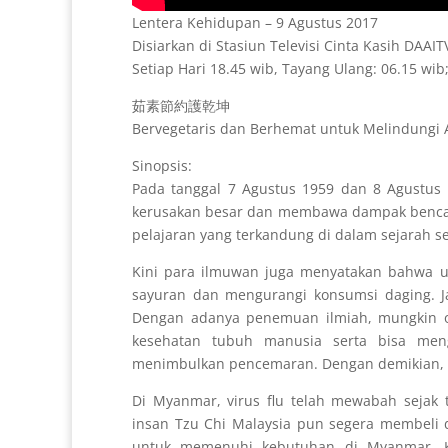
Lentera Kehidupan – 9 Agustus 2017
Disiarkan di Stasiun Televisi Cinta Kasih DAAI
Setiap Hari 18.45 wib, Tayang Ulang: 06.15 wib;
茹素節約護乾坤
Bervegetaris dan Berhemat untuk Melindungi
Sinopsis:
Pada tanggal 7 Agustus 1959 dan 8 Agustus 
kerusakan besar dan membawa dampak bencana
pelajaran yang terkandung di dalam sejarah set
Kini para ilmuwan juga menyatakan bahwa 
sayuran dan mengurangi konsumsi daging. J
Dengan adanya penemuan ilmiah, mungkin o
kesehatan tubuh manusia serta bisa me
menimbulkan pencemaran. Dengan demikian, ko
Di Myanmar, virus flu telah mewabah sejak 
insan Tzu Chi Malaysia pun segera membeli 
untuk memenuhi kebutuhan di Myanmar. Kar