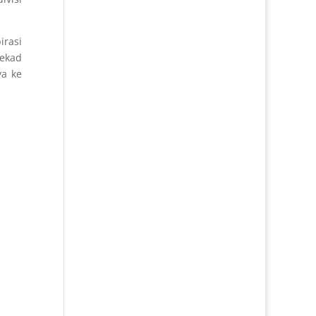
rasi
tekad
ya ke