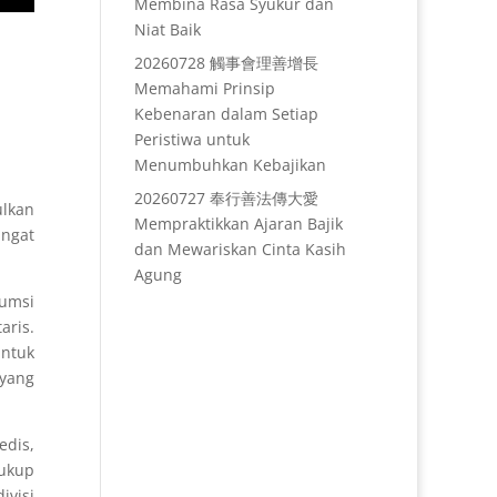
Membina Rasa Syukur dan
Niat Baik
20260728 觸事會理善增長
Memahami Prinsip
Kebenaran dalam Setiap
Peristiwa untuk
Menumbuhkan Kebajikan
20260727 奉行善法傳大愛
ulkan
Mempraktikkan Ajaran Bajik
ingat
dan Mewariskan Cinta Kasih
Agung
umsi
aris.
untuk
yang
edis,
cukup
visi