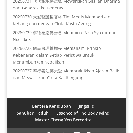
20260731 代代相承傳法脈 Mewariskan Silsilah Dharma
dari Generasi ke Generasi
20260730 大愛醫護暖杏林 Tim Medis Memberikan
Kehangatan dengan Cinta Kasih Agung
20260729 崇德感恩傳善念 Membina Rasa Syukur dan
Niat Baik
20260728 觸事會理善增長 Memahami Prinsip
Kebenaran dalam Setiap Peristiwa untuk
Menumbuhkan Kebajikan
20260727 奉行善法傳大愛 Mempraktikkan Ajaran Bajik
dan Mewariskan Cinta Kasih Agung
Lentera Kehidupan
Jingsi.id
Sanubari Teduh
Essence of The Body Mind
Master Cheng Yen Bercerita