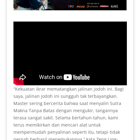
“Kekuatan ikrar mematangkan jalinan jodoh ini. Bagi
saya, jalinan jodoh ini sungguh tak terbayangkan.
Master sering bercerita bahwa saat menyalin Sutra
Makna Tanpa Batas dengan mengukir, tangannya
terasa sangat sakit. Selama bertahun-tahun, kami
terus memikirkan dan mencari alat untuk
mempermudah penyalinan seperti itu, tetapi tidak
pernah berhasil menemukannya,” kata Zeng Ling-