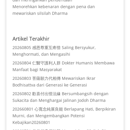
Menorehkan kebenaran dengan pena dan
mewariskan silsilah Dharma
Artikel Terakhir
20260805 感恩尊重互疼惜 Saling Bersyukur,
Menghormati, dan Mengasihi
20260804 仁醫守護利人群 Dokter Humanis Membawa
Manfaat bagi Masyarakat
20260803 菩薩願力代相傳 Mewariskan Ikrar
Bodhisattva dari Generasi ke Generasi
20260802 歡喜付出惜法緣 Bersumbangsih dengan
Sukacita dan Menghargai Jalinan Jodoh Dharma
202660801 心寬念純展良能 Berlapang Hati, Berpikiran
Murni, dan Mengembangkan Potensi
Kebajikan20260801