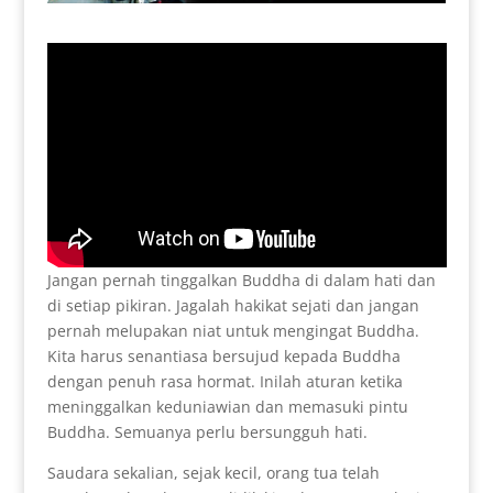
Jangan pernah tinggalkan Buddha di dalam hati dan
di setiap pikiran. Jagalah hakikat sejati dan jangan
pernah melupakan niat untuk mengingat Buddha.
Kita harus senantiasa bersujud kepada Buddha
dengan penuh rasa hormat. Inilah aturan ketika
meninggalkan keduniawian dan memasuki pintu
Buddha. Semuanya perlu bersungguh hati.
Saudara sekalian, sejak kecil, orang tua telah