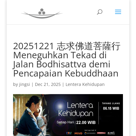
20251221 志求佛道菩薩行
Meneguhkan Tekad di
Jalan Bodhisattva demi
Pencapaian Kebuddhaan
by
jingsi
|
Dec 21, 2025
|
Lentera Kehidupan