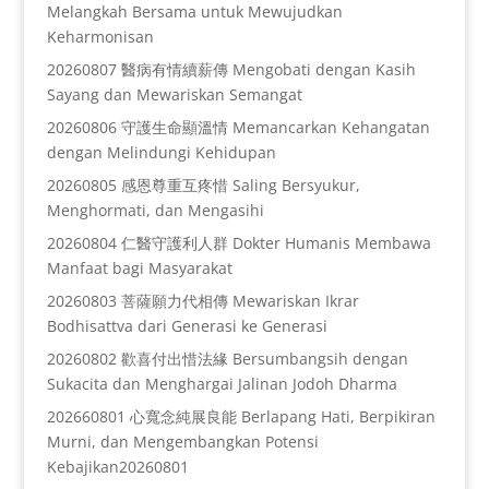
Melangkah Bersama untuk Mewujudkan
Keharmonisan
20260807 醫病有情續薪傳 Mengobati dengan Kasih
Sayang dan Mewariskan Semangat
20260806 守護生命顯溫情 Memancarkan Kehangatan
dengan Melindungi Kehidupan
20260805 感恩尊重互疼惜 Saling Bersyukur,
Menghormati, dan Mengasihi
20260804 仁醫守護利人群 Dokter Humanis Membawa
Manfaat bagi Masyarakat
20260803 菩薩願力代相傳 Mewariskan Ikrar
Bodhisattva dari Generasi ke Generasi
20260802 歡喜付出惜法緣 Bersumbangsih dengan
Sukacita dan Menghargai Jalinan Jodoh Dharma
202660801 心寬念純展良能 Berlapang Hati, Berpikiran
Murni, dan Mengembangkan Potensi
Kebajikan20260801