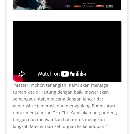
“Master, mohon tenanglah. Kami akan menjaga
rumah kita di Taitung dengan baik, mewariskan
semangat untaian bacang dengan lancar dari
generasi ke generasi, dan menggalang Bodhisatwa
untuk menjalankan Tzu Chi. Kami akan bergandeng
tangan dan menyatukan hati untuk mengikuti
langkah Master dari kehidupan ke kehidupan.”