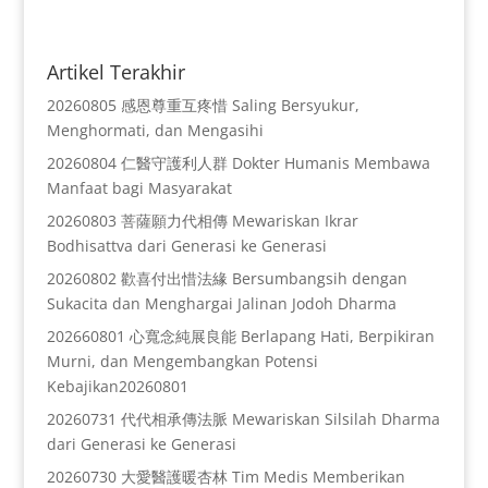
Artikel Terakhir
20260805 感恩尊重互疼惜 Saling Bersyukur,
Menghormati, dan Mengasihi
20260804 仁醫守護利人群 Dokter Humanis Membawa
Manfaat bagi Masyarakat
20260803 菩薩願力代相傳 Mewariskan Ikrar
Bodhisattva dari Generasi ke Generasi
20260802 歡喜付出惜法緣 Bersumbangsih dengan
Sukacita dan Menghargai Jalinan Jodoh Dharma
202660801 心寬念純展良能 Berlapang Hati, Berpikiran
Murni, dan Mengembangkan Potensi
Kebajikan20260801
20260731 代代相承傳法脈 Mewariskan Silsilah Dharma
dari Generasi ke Generasi
20260730 大愛醫護暖杏林 Tim Medis Memberikan