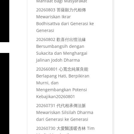
Manfaat bagi Masyarakat
20260803 菩薩願力代相傳
Mewariskan Ikrar
Bodhisattva dari Generasi ke
Generasi
20260802 歡喜付出惜法緣
Bersumbangsih dengan
Sukacita dan Menghargai
Jalinan Jodoh Dharma
202660801 心寬念純展良能
Berlapang Hati, Berpikiran
Murni, dan
Mengembangkan Potensi
Kebajikan20260801
20260731 代代相承傳法脈
Mewariskan Silsilah Dharma
dari Generasi ke Generasi
20260730 大愛醫護暖杏林 Tim