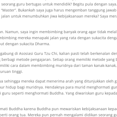
 seorang guru bertugas untuk mendidik? Begitu pula dengan saya
 “Master”. Bukankah saya juga harus mengemban tanggung jawab
jalan untuk menumbuhkan jiwa kebijaksanaan mereka? Saya mer
gan. Namun, saya ingin membimbing banyak orang agar tidak melal
membimbing mereka menapaki jalan yang rata dengan sukacita deng
ut dengan sukacita Dharma.
gabung di Asosiasi Guru Tzu Chi, kalian pasti telah berkenalan d
g berbagi metode pengajaran. Setiap orang memiliki metode yang 
miliki cara dalam membimbing muridnya dari taman kanak-kanak,
uruan tinggi.
a sehingga mereka dapat menerima arah yang ditunjukkan oleh g
umur hidup bagi muridnya. Hendaknya para murid menghormati gu
ti guru seperti menghormati Buddha. Yang diwariskan guru kepad
rmati Buddha karena Buddha pun mewariskan kebijaksanaan kep
perti orang tua. Mereka pun pernah mengalami didikan seorang g