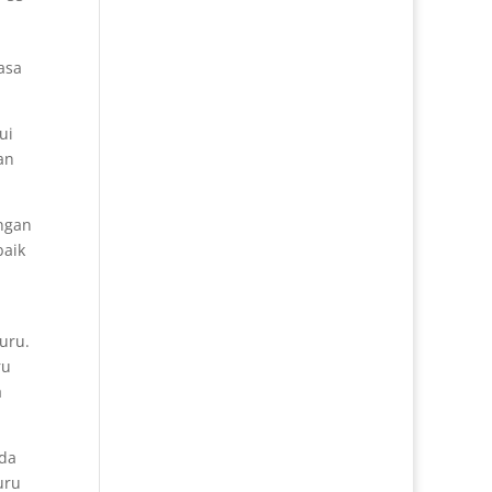
.
asa
ui
an
engan
baik
uru.
ru
a
ada
uru