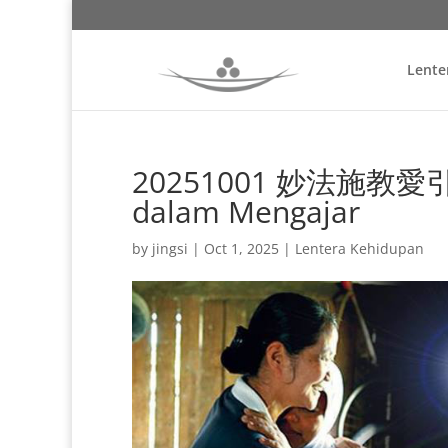
Lente
20251001 妙法施教愛引航 
dalam Mengajar
by
jingsi
|
Oct 1, 2025
|
Lentera Kehidupan