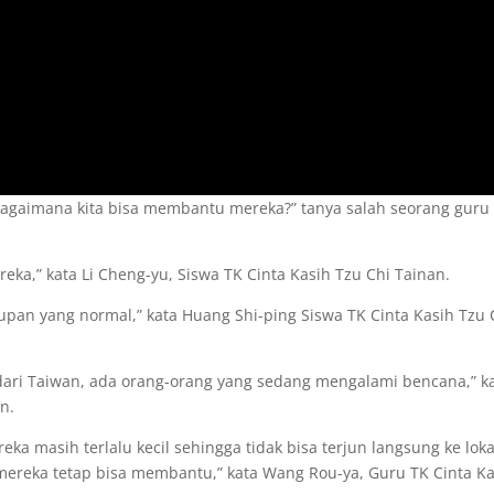
agaimana kita bisa membantu mereka?” tanya salah seorang guru
a,” kata Li Cheng-yu, Siswa TK Cinta Kasih Tzu Chi Tainan.
pan yang normal,” kata Huang Shi-ping Siswa TK Cinta Kasih Tzu 
n dari Taiwan, ada orang-orang yang sedang mengalami bencana,” k
n.
 masih terlalu kecil sehingga tidak bisa terjun langsung ke loka
mereka tetap bisa membantu,” kata Wang Rou-ya, Guru TK Cinta Ka