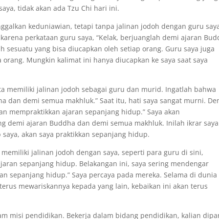
a, tidak akan ada Tzu Chi hari ini.
galkan keduniawian, tetapi tanpa jalinan jodoh dengan guru saya
 karena perkataan guru saya, “Kelak, berjuanglah demi ajaran Bu
h sesuatu yang bisa diucapkan oleh setiap orang. Guru saya juga
orang. Mungkin kalimat ini hanya diucapkan ke saya saat saya
ita memiliki jalinan jodoh sebagai guru dan murid. Ingatlah bahwa
a dan demi semua makhluk.” Saat itu, hati saya sangat murni. D
an mempraktikkan ajaran sepanjang hidup.” Saya akan
g demi ajaran Buddha dan demi semua makhluk. Inilah ikrar saya
saya, akan saya praktikkan sepanjang hidup.
emiliki jalinan jodoh dengan saya, seperti para guru di sini,
aran sepanjang hidup. Belakangan ini, saya sering mendengar
ran sepanjang hidup.” Saya percaya pada mereka. Selama di dunia 
terus mewariskannya kepada yang lain, kebaikan ini akan terus
am misi pendidikan. Bekerja dalam bidang pendidikan, kalian dipa