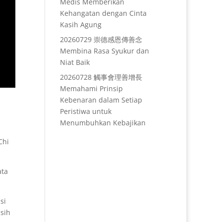
Medis Memberikan
Kehangatan dengan Cinta
Kasih Agung
20260729 崇德感恩傳善念
Membina Rasa Syukur dan
Niat Baik
20260728 觸事會理善增長
Memahami Prinsip
Kebenaran dalam Setiap
Peristiwa untuk
Menumbuhkan Kebajikan
Chi
ata
si
sih