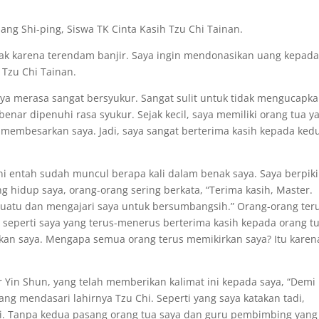
ng Shi-ping, Siswa TK Cinta Kasih Tzu Chi Tainan.
k karena terendam banjir. Saya ingin mendonasikan uang kepada
 Tzu Chi Tainan.
a merasa sangat bersyukur. Sangat sulit untuk tidak mengucapk
benar dipenuhi rasa syukur. Sejak kecil, saya memiliki orang tua y
g membesarkan saya. Jadi, saya sangat berterima kasih kepada ked
ni entah sudah muncul berapa kali dalam benak saya. Saya berpiki
 hidup saya, orang-orang sering berkata, “Terima kasih, Master.
uatu dan mengajari saya untuk bersumbangsih.” Orang-orang ter
a seperti saya yang terus-menerus berterima kasih kepada orang t
an saya. Mengapa semua orang terus memikirkan saya? Itu karen
r Yin Shun, yang telah memberikan kalimat ini kepada saya, “Demi
ng mendasari lahirnya Tzu Chi. Seperti yang saya katakan tadi,
ini. Tanpa kedua pasang orang tua saya dan guru pembimbing yang