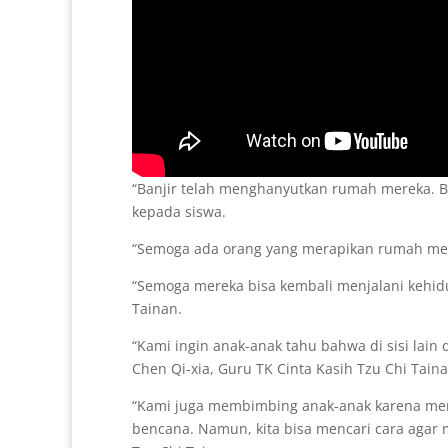
“Banjir telah menghanyutkan rumah mereka. B
kepada siswa.
“Semoga ada orang yang merapikan rumah merek
“Semoga mereka bisa kembali menjalani kehidu
Tainan.
“Kami ingin anak-anak tahu bahwa di sisi lai
Chen Qi-xia, Guru TK Cinta Kasih Tzu Chi Taina
“Kami juga membimbing anak-anak karena mereka
bencana. Namun, kita bisa mencari cara agar 