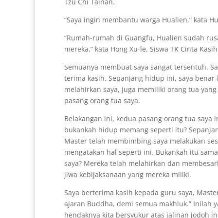
Tzu Chi Tainan.
“Saya ingin membantu warga Hualien,” kata Hua
“Rumah-rumah di Guangfu, Hualien sudah rusa
mereka,” kata Hong Xu-le, Siswa TK Cinta Kasih
Semuanya membuat saya sangat tersentuh. Say
terima kasih. Sepanjang hidup ini, saya benar-
melahirkan saya, juga memiliki orang tua yan
pasang orang tua saya.
Belakangan ini, kedua pasang orang tua saya i
bukankah hidup memang seperti itu? Sepanjang
Master telah membimbing saya melakukan ses
mengatakan hal seperti ini. Bukankah itu sam
saya? Mereka telah melahirkan dan membesark
jiwa kebijaksanaan yang mereka miliki.
Saya berterima kasih kepada guru saya, Maste
ajaran Buddha, demi semua makhluk.” Inilah ya
hendaknya kita bersyukur atas jalinan jodoh 