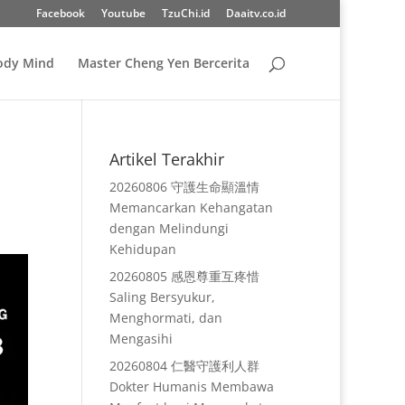
Facebook
Youtube
TzuChi.id
Daaitv.co.id
Body Mind
Master Cheng Yen Bercerita
Artikel Terakhir
20260806 守護生命顯溫情
Memancarkan Kehangatan
dengan Melindungi
Kehidupan
20260805 感恩尊重互疼惜
Saling Bersyukur,
Menghormati, dan
Mengasihi
20260804 仁醫守護利人群
Dokter Humanis Membawa