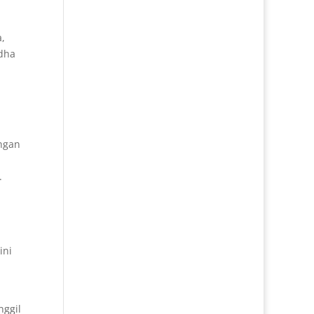
,
ddha
engan
.
ini
nggil