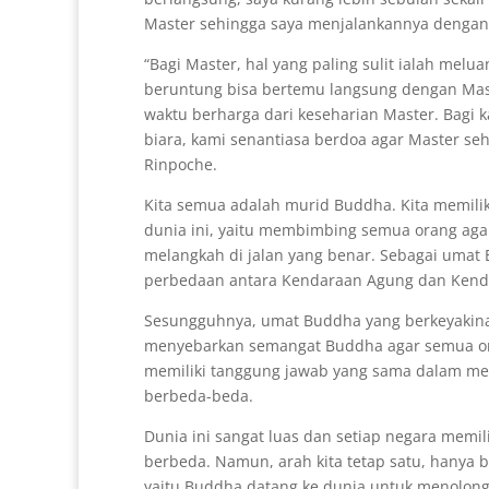
Master sehingga saya menjalankannya dengan 
“Bagi Master, hal yang paling sulit ialah mel
beruntung bisa bertemu langsung dengan Mas
waktu berharga dari keseharian Master. Bagi k
biara, kami senantiasa berdoa agar Master s
Rinpoche.
Kita semua adalah murid Buddha. Kita memil
dunia ini, yaitu membimbing semua orang ag
melangkah di jalan yang benar. Sebagai umat 
perbedaan antara Kendaraan Agung dan Kenda
Sesungguhnya, umat Buddha yang berkeyakina
menyebarkan semangat Buddha agar semua ora
memiliki tanggung jawab yang sama dalam meny
berbeda-beda.
Dunia ini sangat luas dan setiap negara memi
berbeda. Namun, arah kita tetap satu, hanya 
yaitu Buddha datang ke dunia untuk menolong