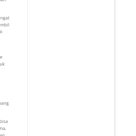
angat
ambil
Di
ke
tuk
a
 yang
bisa
ma,
kan