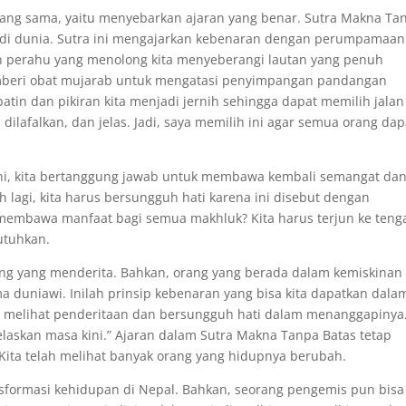
 yang sama, yaitu menyebarkan ajaran yang benar. Sutra Makna Ta
hi di dunia. Sutra ini mengajarkan kebenaran dengan perumpamaan
 perahu yang menolong kita menyeberangi lautan yang penuh
mberi obat mujarab untuk mengatasi penyimpangan pandangan
atin dan pikiran kita menjadi jernih sehingga dapat memilih jalan
ilafalkan, dan jelas. Jadi, saya memilih ini agar semua orang dap
ini, kita bertanggung jawab untuk membawa kembali semangat da
h lagi, kita harus bersungguh hati karena ini disebut dengan
membawa manfaat bagi semua makhluk? Kita harus terjun ke teng
tuhkan.
g yang menderita. Bahkan, orang yang berada dalam kemiskinan
a duniawi. Inilah prinsip kebenaran yang bisa kita dapatkan dala
uk melihat penderitaan dan bersungguh hati dalam menanggapinya
laskan masa kini.” Ajaran dalam Sutra Makna Tanpa Batas tetap
Kita telah melihat banyak orang yang hidupnya berubah.
nsformasi kehidupan di Nepal. Bahkan, seorang pengemis pun bisa