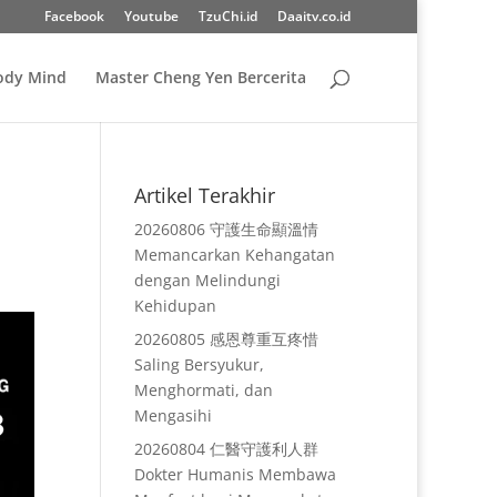
Facebook
Youtube
TzuChi.id
Daaitv.co.id
Body Mind
Master Cheng Yen Bercerita
Artikel Terakhir
20260806 守護生命顯溫情
Memancarkan Kehangatan
dengan Melindungi
Kehidupan
20260805 感恩尊重互疼惜
Saling Bersyukur,
Menghormati, dan
Mengasihi
20260804 仁醫守護利人群
Dokter Humanis Membawa