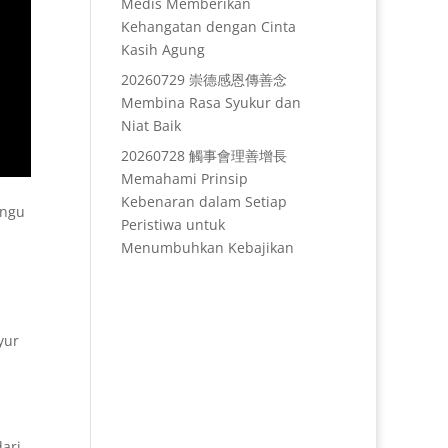
Medis Memberikan
Kehangatan dengan Cinta
Kasih Agung
20260729 崇德感恩傳善念
Membina Rasa Syukur dan
Niat Baik
20260728 觸事會理善增長
Memahami Prinsip
Kebenaran dalam Setiap
angu
Peristiwa untuk
Menumbuhkan Kebajikan
i
yur
dari