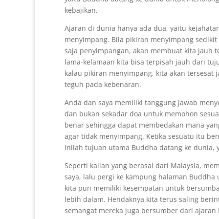
kebajikan.
Ajaran di dunia hanya ada dua, yaitu kejahatan
menyimpang. Bila pikiran menyimpang sedikit s
saja penyimpangan, akan membuat kita jauh te
lama-kelamaan kita bisa terpisah jauh dari tu
kalau pikiran menyimpang, kita akan tersesat
teguh pada kebenaran.
Anda dan saya memiliki tanggung jawab meny
dan bukan sekadar doa untuk memohon sesuat
benar sehingga dapat membedakan mana yang ba
agar tidak menyimpang. Ketika sesuatu itu be
Inilah tujuan utama Buddha datang ke dunia, 
Seperti kalian yang berasal dari Malaysia, me
saya, lalu pergi ke kampung halaman Buddha 
kita pun memiliki kesempatan untuk bersumb
lebih dalam. Hendaknya kita terus saling beri
semangat mereka juga bersumber dari ajaran