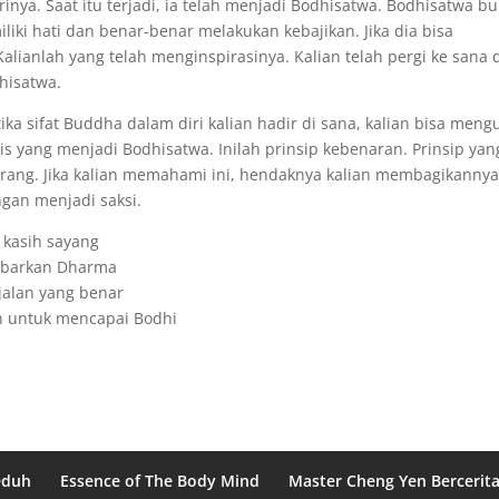
a. Saat itu terjadi, ia telah menjadi Bodhisatwa. Bodhisatwa b
liki hati dan benar-benar melakukan kebajikan. Jika dia bisa
lianlah yang telah menginspirasinya. Kalian telah pergi ke sana 
hisatwa.
ika sifat Buddha dalam diri kalian hadir di sana, kalian bisa men
s yang menjadi Bodhisatwa. Inilah prinsip kebenaran. Prinsip yan
karang. Jika kalian memahami ini, hendaknya kalian membagikannya
ngan menjadi saksi.
kasih sayang
barkan Dharma
alan yang benar
n untuk mencapai Bodhi
eduh
Essence of The Body Mind
Master Cheng Yen Bercerit