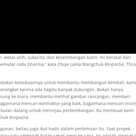
 welas asih, sukacita, dan keseimbangan batin. Ini berasal dari
 memutar roda Dharma,” kata Choje Lama Wangchuk Rinpoche, Thr
enyatakan kesediaannya untuk membantu membangun kembali, kam
terangkat karena ada begitu banyak dukungan. Bukan hanya
gsung ke biara, membantu melihat gambar rancangan, memberi
gaimana mencari kontraktor yang baik, bagaimana mencari insin
ap bulan datang untuk meninjau perkembangan. Itu membuat kami
chuk Rinpoche.
unan, beliau juga ikut hadir dalam pertemuan itu. Saat proyek
atau satu setengah bulan sekali pergi ke sana. Ini adalah amanat 