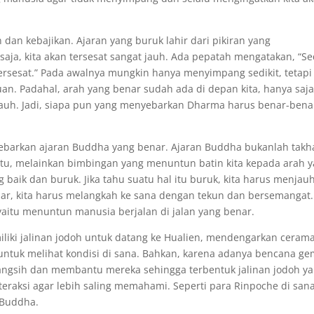
 dan kebajikan. Ajaran yang buruk lahir dari pikiran yang
aja, kita akan tersesat sangat jauh. Ada pepatah mengatakan, “Sed
rsesat.” Pada awalnya mungkin hanya menyimpang sedikit, tetapi
juan. Padahal, arah yang benar sudah ada di depan kita, hanya saja
 jauh. Jadi, siapa pun yang menyebarkan Dharma harus benar-bena
ebarkan ajaran Buddha yang benar. Ajaran Buddha bukanlah takh
u, melainkan bimbingan yang menuntun batin kita kepada arah 
ik dan buruk. Jika tahu suatu hal itu buruk, kita harus menjau
nar, kita harus melangkah ke sana dengan tekun dan bersemangat.
yaitu menuntun manusia berjalan di jalan yang benar.
miliki jalinan jodoh untuk datang ke Hualien, mendengarkan ceram
untuk melihat kondisi di sana. Bahkan, karena adanya bencana ge
angsih dan membantu mereka sehingga terbentuk jalinan jodoh y
nteraksi agar lebih saling memahami. Seperti para Rinpoche di sana
 Buddha.