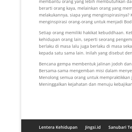
membantu orang yang lebih membutuhkan dariny
berarti orang kaya, melainkan orang yang memi
melakukannya, siapa yang menginspirasinya? Ka
menginspirasi orang-orang untuk menjadi Bod
Setiap orang memiliki hakikat kebuddhaan. Ket
kehidupan orang lain, seperti seorang pengemi
berlaku di masa lalu juga berlaku di masa se
kepada satu sama lain. Inilah yang disebut de
Bencana gempa membentuk jalinan jodoh dan 
Bersama-sama mengemban misi dalam menye
Menolong semua orang untuk mempraktikkan j
Meninggalkan kejahatan dan menuju kebajika
Lentera Kehidupan
Jingsi.id
Sanubari T