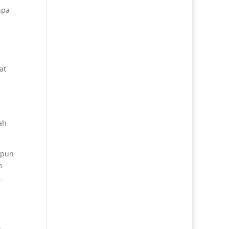
npa
at
n
ah
 pun
m
.