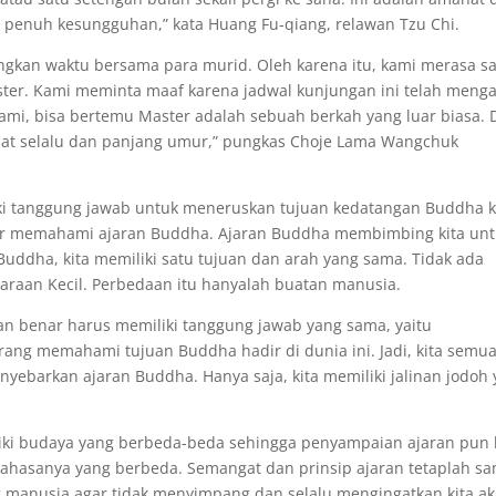
penuh kesungguhan,” kata Huang Fu-qiang, relawan Tzu Chi.
uangkan waktu bersama para murid. Oleh karena itu, kami merasa s
ter. Kami meminta maaf karena jadwal kunjungan ini telah meng
ami, bisa bertemu Master adalah sebuah berkah yang luar biasa. 
ehat selalu dan panjang umur,” pungkas Choje Lama Wangchuk
iki tanggung jawab untuk meneruskan tujuan kedatangan Buddha 
ar memahami ajaran Buddha. Ajaran Buddha membimbing kita un
Buddha, kita memiliki satu tujuan dan arah yang sama. Tidak ada
raan Kecil. Perbedaan itu hanyalah buatan manusia.
n benar harus memiliki tanggung jawab yang sama, yaitu
ng memahami tujuan Buddha hadir di dunia ini. Jadi, kita semu
ebarkan ajaran Buddha. Hanya saja, kita memiliki jalinan jodoh
liki budaya yang berbeda-beda sehingga penyampaian ajaran pun 
bahasanya yang berbeda. Semangat dan prinsip ajaran tetaplah sa
 manusia agar tidak menyimpang dan selalu mengingatkan kita a