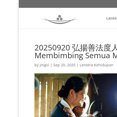
Lente
20250920 弘揚善法度人間 
Membimbing Semua M
by
jingsi
|
Sep 20, 2025
|
Lentera Kehidupan