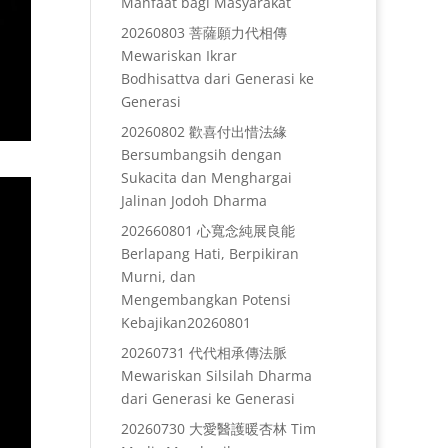
Manfaat bagi Masyarakat
20260803 菩薩願力代相傳
Mewariskan Ikrar
Bodhisattva dari Generasi ke
Generasi
20260802 歡喜付出惜法緣
Bersumbangsih dengan
Sukacita dan Menghargai
Jalinan Jodoh Dharma
202660801 心寬念純展良能
Berlapang Hati, Berpikiran
Murni, dan
Mengembangkan Potensi
Kebajikan20260801
20260731 代代相承傳法脈
Mewariskan Silsilah Dharma
dari Generasi ke Generasi
20260730 大愛醫護暖杏林 Tim