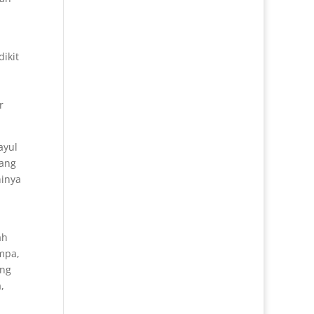
ikit
r
ayul
yang
hinya
ah
mpa,
ang
,