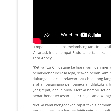
“Empat singa di atas melambangkan cinta kasih,
Varanasi, India, tempat Buddha pertama kali
Tara Abbey.
“Ketika Tzu Chi datang ke biara kami dan m
benar-benar merasa lega, seakan beban kami 
dukungan, semua relawan Tzu Chi datang lan
arahan bagaimana pembangunan dilakukan, ba
yang tepat, dan lainnya. Mereka hampir seti
benar-benar terkesan,” ujar Choje Lama Wang
“Ketika kami mengadakan rapat teknis pembang
berlangsung, saya kurang lebih sebulan sekali 