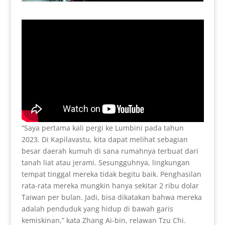
“Saya pertama kali pergi ke Lumbini pada tahun
2023. Di Kapilavastu, kita dapat melihat sebagian
besar daerah kumuh di sana rumahnya terbuat dari
tanah liat atau jerami. Sesungguhnya, lingkungan
tempat tinggal mereka tidak begitu baik. Penghasilan
rata-rata mereka mungkin hanya sekitar 2 ribu dolar
Taiwan per bulan. Jadi, bisa dikatakan bahwa mereka
adalah penduduk yang hidup di bawah garis
kemiskinan,” kata Zhang Ai-bin, relawan Tzu Chi.