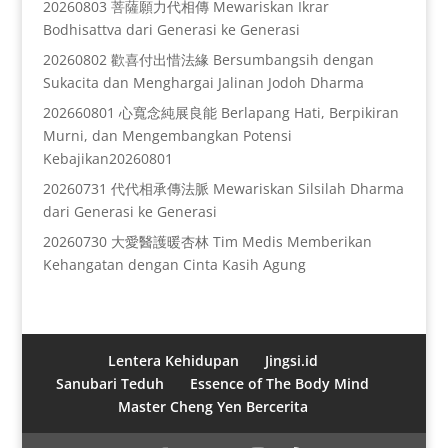
20260803 菩薩願力代相傳 Mewariskan Ikrar
Bodhisattva dari Generasi ke Generasi
20260802 歡喜付出惜法緣 Bersumbangsih dengan
Sukacita dan Menghargai Jalinan Jodoh Dharma
202660801 心寬念純展良能 Berlapang Hati, Berpikiran
Murni, dan Mengembangkan Potensi
Kebajikan20260801
20260731 代代相承傳法脈 Mewariskan Silsilah Dharma
dari Generasi ke Generasi
20260730 大愛醫護暖杏林 Tim Medis Memberikan
Kehangatan dengan Cinta Kasih Agung
Lentera Kehidupan
Jingsi.id
Sanubari Teduh
Essence of The Body Mind
Master Cheng Yen Bercerita