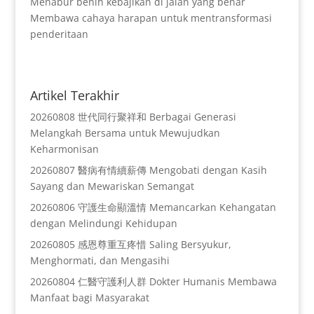
Menabur benih kebajikan di jalan yang benar
Membawa cahaya harapan untuk mentransformasi
penderitaan
Artikel Terakhir
20260808 世代同行聚祥和 Berbagai Generasi
Melangkah Bersama untuk Mewujudkan
Keharmonisan
20260807 醫病有情續薪傳 Mengobati dengan Kasih
Sayang dan Mewariskan Semangat
20260806 守護生命顯溫情 Memancarkan Kehangatan
dengan Melindungi Kehidupan
20260805 感恩尊重互疼惜 Saling Bersyukur,
Menghormati, dan Mengasihi
20260804 仁醫守護利人群 Dokter Humanis Membawa
Manfaat bagi Masyarakat