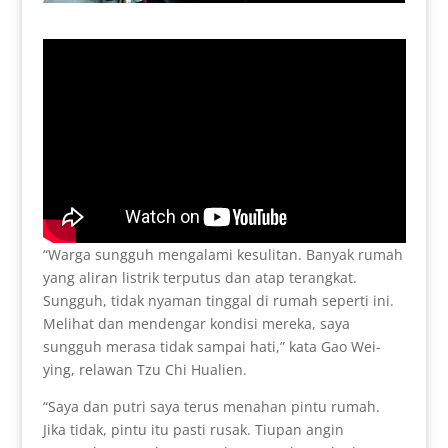
“Warga sungguh mengalami kesulitan. Banyak rumah
yang aliran listrik terputus dan atap terangkat.
Sungguh, tidak nyaman tinggal di rumah seperti ini.
Melihat dan mendengar kondisi mereka, saya
sungguh merasa tidak sampai hati,” kata Gao Wei-
ying, relawan Tzu Chi Hualien.
“Saya dan putri saya terus menahan pintu rumah.
Jika tidak, pintu itu pasti rusak. Tiupan angin