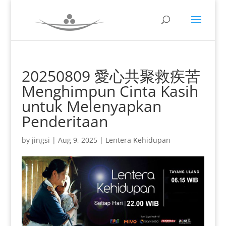
20250809 愛心共聚救疾苦
Menghimpun Cinta Kasih
untuk Melenyapkan
Penderitaan
by
jingsi
|
Aug 9, 2025
|
Lentera Kehidupan