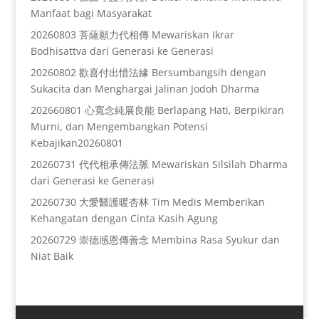
Manfaat bagi Masyarakat
20260803 菩薩願力代相傳 Mewariskan Ikrar
Bodhisattva dari Generasi ke Generasi
20260802 歡喜付出惜法緣 Bersumbangsih dengan
Sukacita dan Menghargai Jalinan Jodoh Dharma
202660801 心寬念純展良能 Berlapang Hati, Berpikiran
Murni, dan Mengembangkan Potensi
Kebajikan20260801
20260731 代代相承傳法脈 Mewariskan Silsilah Dharma
dari Generasi ke Generasi
20260730 大愛醫護暖杏林 Tim Medis Memberikan
Kehangatan dengan Cinta Kasih Agung
20260729 崇德感恩傳善念 Membina Rasa Syukur dan
Niat Baik