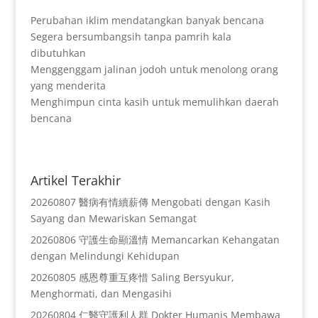
Perubahan iklim mendatangkan banyak bencana
Segera bersumbangsih tanpa pamrih kala
dibutuhkan
Menggenggam jalinan jodoh untuk menolong orang
yang menderita
Menghimpun cinta kasih untuk memulihkan daerah
bencana
Artikel Terakhir
20260807 醫病有情續薪傳 Mengobati dengan Kasih
Sayang dan Mewariskan Semangat
20260806 守護生命顯溫情 Memancarkan Kehangatan
dengan Melindungi Kehidupan
20260805 感恩尊重互疼惜 Saling Bersyukur,
Menghormati, dan Mengasihi
20260804 仁醫守護利人群 Dokter Humanis Membawa