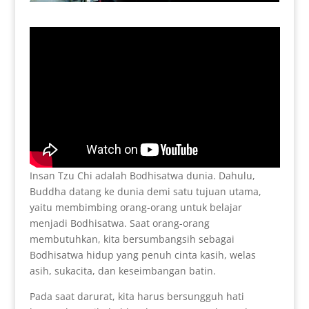
Insan Tzu Chi adalah Bodhisatwa dunia. Dahulu,
Buddha datang ke dunia demi satu tujuan utama,
yaitu membimbing orang-orang untuk belajar
menjadi Bodhisatwa. Saat orang-orang
membutuhkan, kita bersumbangsih sebagai
Bodhisatwa hidup yang penuh cinta kasih, welas
asih, sukacita, dan keseimbangan batin.
Pada saat darurat, kita harus bersungguh hati