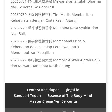
20260731 代代相承傳法脈 Mewariskan Silsilah Dharma
dari Generasi ke Generasi
20260730 大愛醫護暖杏林 Tim Medis Memberikan
Kehangatan dengan Cinta Kasih Agung
20260729 崇德感恩傳善念 Membina Rasa Syukur dan
Niat Baik
20260728 觸事會理善增長 Memahami Prinsip
Kebenaran dalam Setiap Peristiwa untuk
Menumbuhkan Kebajikan
20260727 奉行善法傳大愛 Mempraktikkan Ajaran Bajik
dan Mewariskan Cinta Kasih Agung
Lentera Kehidupan
Jingsi.id
Sanubari Teduh
Essence of The Body Mind
Master Cheng Yen Bercerita