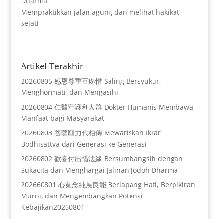
Dharma
Mempraktikkan jalan agung dan melihat hakikat
sejati
Artikel Terakhir
20260805 感恩尊重互疼惜 Saling Bersyukur,
Menghormati, dan Mengasihi
20260804 仁醫守護利人群 Dokter Humanis Membawa
Manfaat bagi Masyarakat
20260803 菩薩願力代相傳 Mewariskan Ikrar
Bodhisattva dari Generasi ke Generasi
20260802 歡喜付出惜法緣 Bersumbangsih dengan
Sukacita dan Menghargai Jalinan Jodoh Dharma
202660801 心寬念純展良能 Berlapang Hati, Berpikiran
Murni, dan Mengembangkan Potensi
Kebajikan20260801