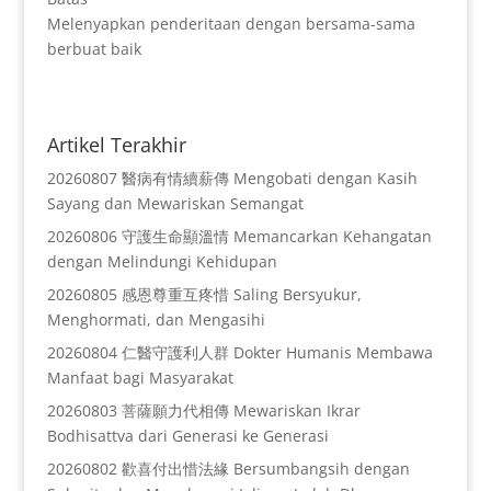
Melenyapkan penderitaan dengan bersama-sama
berbuat baik
Artikel Terakhir
20260807 醫病有情續薪傳 Mengobati dengan Kasih
Sayang dan Mewariskan Semangat
20260806 守護生命顯溫情 Memancarkan Kehangatan
dengan Melindungi Kehidupan
20260805 感恩尊重互疼惜 Saling Bersyukur,
Menghormati, dan Mengasihi
20260804 仁醫守護利人群 Dokter Humanis Membawa
Manfaat bagi Masyarakat
20260803 菩薩願力代相傳 Mewariskan Ikrar
Bodhisattva dari Generasi ke Generasi
20260802 歡喜付出惜法緣 Bersumbangsih dengan