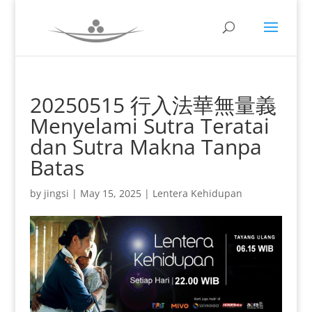
20250515 行入法華無量義
Menyelami Sutra Teratai
dan Sutra Makna Tanpa
Batas
by
jingsi
|
May 15, 2025
|
Lentera Kehidupan