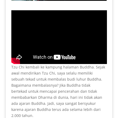
Tzu Chi kembali ke kampung halaman Buddha. Sejak
awal mendirikan Tzu Chi, saya selalu memiliki
sebuah tekad untuk membalas budi luhur Buddha.
Bagaimana membalasnya? Jika Buddha tidak
bertekad untuk mencapai pencerahan dan tidak
membabarkan Dharma di dunia, hari ini tidak akan
ada ajaran Buddha. Jadi, saya sangat bersyukur
karena ajaran Buddha terus ada selama lebih dari
2.000 tahun.