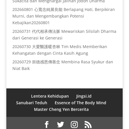
Sukacita dan Menghargai Jalinan Jodoh Dharma
202660801 心寬念純展良能 Berlapang Hati, Berpikiran
Murni, dan Mengembangkan Potensi
Kebajikan20260801
20260731 代代相承傳法脈 Mewariskan Silsilah Dharma
dari Generasi ke Generasi
20260730 大愛醫護暖杏林 Tim Medis Memberikan
Kehangatan dengan Cinta Kasih Agung
20260729 崇德感恩傳善念 Membina Rasa Syukur dan
Niat Baik
Lentera Kehidupan
Jingsi.id
Sanubari Teduh
Essence of The Body Mind
Master Cheng Yen Bercerita