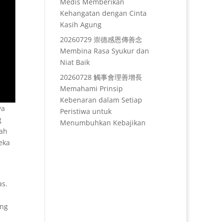
Medis Memberikan
Kehangatan dengan Cinta
Kasih Agung
20260729 崇德感恩傳善念
Membina Rasa Syukur dan
Niat Baik
20260728 觸事會理善增長
Memahami Prinsip
Kebenaran dalam Setiap
ya
Peristiwa untuk
g
Menumbuhkan Kebajikan
kah
eka
as.
ang