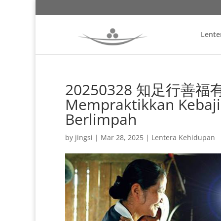
Lente
20250328 知足行善福有餘 
Mempraktikkan Kebaj
Berlimpah
by
jingsi
|
Mar 28, 2025
|
Lentera Kehidupan