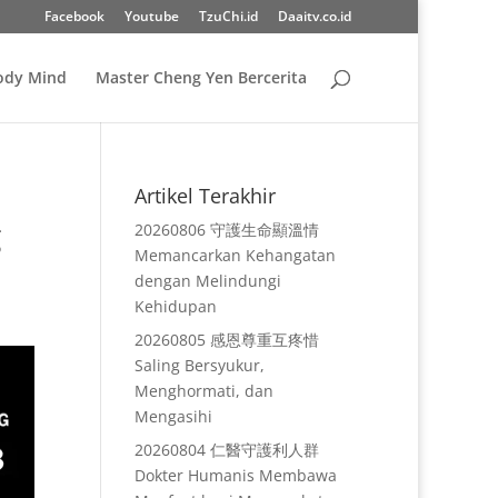
Facebook
Youtube
TzuChi.id
Daaitv.co.id
Body Mind
Master Cheng Yen Bercerita
Artikel Terakhir
g
20260806 守護生命顯溫情
Memancarkan Kehangatan
dengan Melindungi
Kehidupan
20260805 感恩尊重互疼惜
Saling Bersyukur,
Menghormati, dan
Mengasihi
20260804 仁醫守護利人群
Dokter Humanis Membawa