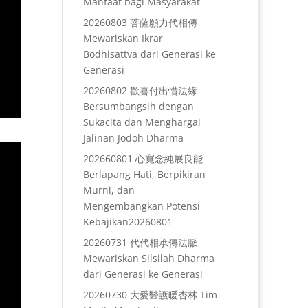
Manfaat bagi Masyarakat
20260803 菩薩願力代相傳
Mewariskan Ikrar
Bodhisattva dari Generasi ke
Generasi
20260802 歡喜付出惜法緣
Bersumbangsih dengan
Sukacita dan Menghargai
Jalinan Jodoh Dharma
202660801 心寬念純展良能
Berlapang Hati, Berpikiran
Murni, dan
Mengembangkan Potensi
Kebajikan20260801
20260731 代代相承傳法脈
Mewariskan Silsilah Dharma
dari Generasi ke Generasi
20260730 大愛醫護暖杏林 Tim