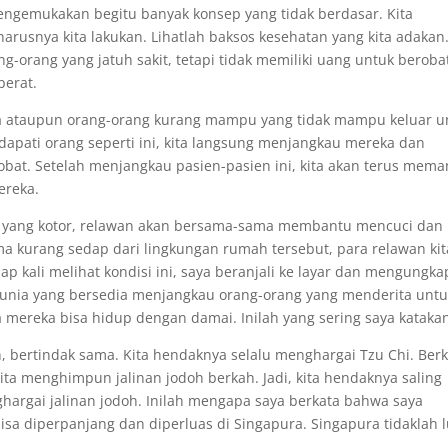
mengemukakan begitu banyak konsep yang tidak berdasar. Kita
rusnya kita lakukan. Lihatlah baksos kesehatan yang kita adakan
orang yang jatuh sakit, tetapi tidak memiliki uang untuk berobat
berat.
kara ataupun orang-orang kurang mampu yang tidak mampu keluar u
apati orang seperti ini, kita langsung menjangkau mereka dan
bat. Setelah menjangkau pasien-pasien ini, kita akan terus mema
ereka.
ah yang kotor, relawan akan bersama-sama membantu mencuci dan
 kurang sedap dari lingkungan rumah tersebut, para relawan kit
 kali melihat kondisi ini, saya beranjali ke layar dan mengungk
dunia yang bersedia menjangkau orang-orang yang menderita untu
reka bisa hidup dengan damai. Inilah yang sering saya katakan
, bertindak sama. Kita hendaknya selalu menghargai Tzu Chi. Ber
ta menghimpun jalinan jodoh berkah. Jadi, kita hendaknya saling
hargai jalinan jodoh. Inilah mengapa saya berkata bahwa saya
isa diperpanjang dan diperluas di Singapura. Singapura tidaklah l