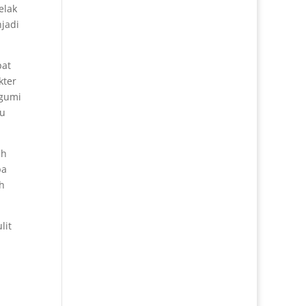
elak
jadi
pat
kter
agumi
au
ah
pa
h
lit