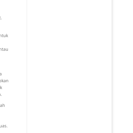
.
.
ntuk
ntau
a
apkan
k
.
kah
uas.