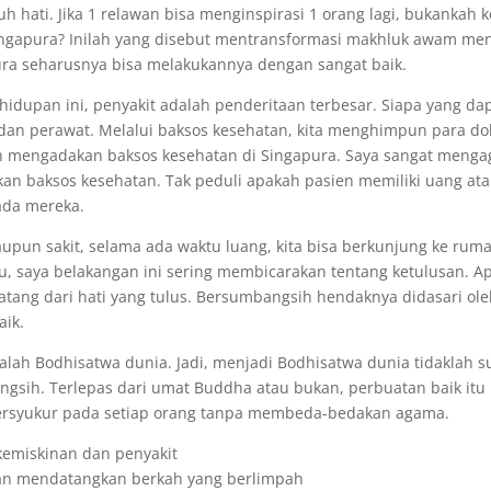
h hati. Jika 1 relawan bisa menginspirasi 1 orang lagi, bukankah k
 Singapura? Inilah yang disebut mentransformasi makhluk awam men
pura seharusnya bisa melakukannya dengan sangat baik.
hidupan ini, penyakit adalah penderitaan terbesar. Siapa yang da
dan perawat. Melalui baksos kesehatan, kita menghimpun para do
lah mengadakan baksos kesehatan di Singapura. Saya sangat meng
kan baksos kesehatan. Tak peduli apakah pasien memiliki uang at
ada mereka.
upun sakit, selama ada waktu luang, kita bisa berkunjung ke rum
itu, saya belakangan ini sering membicarakan tentang ketulusan. A
atang dari hati yang tulus. Bersumbangsih hendaknya didasari ole
aik.
lah Bodhisatwa dunia. Jadi, menjadi Bodhisatwa dunia tidaklah su
ngsih. Terlepas dari umat Buddha atau bukan, perbuatan baik itu
bersyukur pada setiap orang tanpa membeda-bedakan agama.
emiskinan dan penyakit
kan mendatangkan berkah yang berlimpah