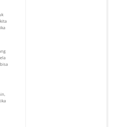
uk
kita
ika
ang
ela
bisa
in,
ika