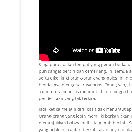
Singapura adalah tempat yang penuh berkah, 
pun sangat bersih dan cemerlang. Ini semua a
serta dikelilingi orang-orang yang polos, ini 
hendaknya mengenal rasa puas. Orang yang ti
akan terus-menerus menuntut lebih hingga ha
penderitaan yang tak terkira.
Jadi, ketika melatih diri, kita tidak menuntut
Orang-orang yang lebih memiliki berkah akan
menunjukkan bahwa hati kita penuh berkah. Sa
yang tidak menyadari berkah selamanya tidak