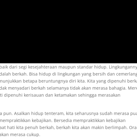
baik dari segi kesejahteraan maupun standar hidup. Lingkungann
dalah berkah. Bisa hidup di lingkungan yang bersih dan cemerlan
menunjukkan betapa beruntungnya diri kita. Kita yang dipenuhi ber
dak menyadari berkah selamanya tidak akan merasa bahagia. Mer
ti dipenuhi kerisauan dan ketamakan sehingga merasakan
 apa pun. Asalkan hidup tenteram, kita seharusnya sudah merasa pu
 mempraktikkan kebajikan. Bersedia mempraktikkan kebajikan
at hati kita penuh berkah, berkah kita akan makin berlimpah. Or
 akan merasa cukup.