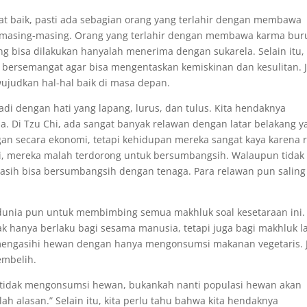
t baik, pasti ada sebagian orang yang terlahir dengan membawa
a masing-masing. Orang yang terlahir dengan membawa karma bur
g bisa dilakukan hanyalah menerima dengan sukarela. Selain itu, 
bersemangat agar bisa mengentaskan kemiskinan dan kesulitan. J
wujudkan hal-hal baik di masa depan.
adi dengan hati yang lapang, lurus, dan tulus. Kita hendaknya
 Di Tzu Chi, ada sangat banyak relawan dengan latar belakang y
an secara ekonomi, tetapi kehidupan mereka sangat kaya karena r
, mereka malah terdorong untuk bersumbangsih. Walaupun tidak 
sih bisa bersumbangsih dengan tenaga. Para relawan pun saling
dunia pun untuk membimbing semua makhluk soal kesetaraan ini.
ak hanya berlaku bagi sesama manusia, tetapi juga bagi makhluk la
mengasihi hewan dengan hanya mengonsumsi makanan vegetaris. J
embelih.
ya tidak mengonsumsi hewan, bukankah nanti populasi hewan akan
 alasan.” Selain itu, kita perlu tahu bahwa kita hendaknya