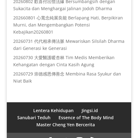
20260802 歡喜付出惜法緣 Bersumbangsih dengan
Sukacita dan Menghargai Jalinan Jodoh Dharma
202660801 心寬念純展良能 Berlapang Hati, Berpikiran
Murni, dan Mengembangkan Potensi
Kebajikan20260801
20260731 代代相承傳法脈 Mewariskan Silsilah Dharma
dari Generasi ke Generasi
20260730 大愛醫護暖杏林 Tim Medis Memberikan
Kehangatan dengan Cinta Kasih Agung
20260729 崇德感恩傳善念 Membina Rasa Syukur dan
Niat Baik
Lentera Kehidupan
Jingsi.id
Sanubari Teduh
Essence of The Body Mind
Master Cheng Yen Bercerita