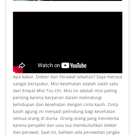
Apa kabar, Dokter dan Perawat sekalian? Saya merasa
sangat bersyukur. Misi kesehatan adalah salah satu
dari Empat Misi Tzu Chi. Misi ini adalah misi paling
penting karena berperan dalam melindungi
kehidupan dan kesehatan dengan cinta kasih. Cinta
kasih agung ini menjadi pelindung bagi kesehatan
semua orang di dunia. Orang-orang yang menderita
karena penyakit dan usia tua membutuhkan dokter
dan perawat. Saat ini, bahkan ada perawatan jangka