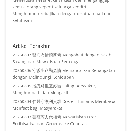
Meneruskan estafet cinta kasih dan menganggap
semua orang seperti keluarga sendiri
Menghimpun kebajikan dengan kesatuan hati dan
ketulusan
Artikel Terakhir
20260807 醫病有情續薪傳 Mengobati dengan Kasih
Sayang dan Mewariskan Semangat
20260806 守護生命顯溫情 Memancarkan Kehangatan
dengan Melindungi Kehidupan
20260805 感恩尊重互疼惜 Saling Bersyukur,
Menghormati, dan Mengasihi
20260804 仁醫守護利人群 Dokter Humanis Membawa
Manfaat bagi Masyarakat
20260803 菩薩願力代相傳 Mewariskan Ikrar
Bodhisattva dari Generasi ke Generasi