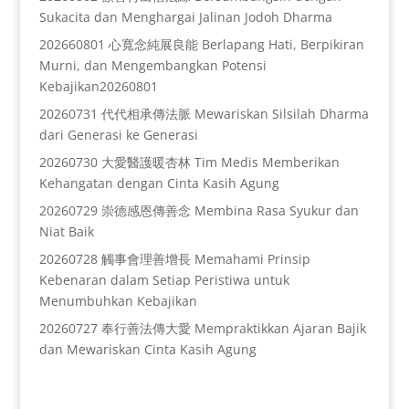
Sukacita dan Menghargai Jalinan Jodoh Dharma
202660801 心寬念純展良能 Berlapang Hati, Berpikiran
Murni, dan Mengembangkan Potensi
Kebajikan20260801
20260731 代代相承傳法脈 Mewariskan Silsilah Dharma
dari Generasi ke Generasi
20260730 大愛醫護暖杏林 Tim Medis Memberikan
Kehangatan dengan Cinta Kasih Agung
20260729 崇德感恩傳善念 Membina Rasa Syukur dan
Niat Baik
20260728 觸事會理善增長 Memahami Prinsip
Kebenaran dalam Setiap Peristiwa untuk
Menumbuhkan Kebajikan
20260727 奉行善法傳大愛 Mempraktikkan Ajaran Bajik
dan Mewariskan Cinta Kasih Agung