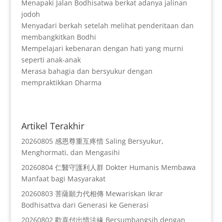
Menapaki Jalan Bodhisatwa berkat adanya jalinan
jodoh
Menyadari berkah setelah melihat penderitaan dan
membangkitkan Bodhi
Mempelajari kebenaran dengan hati yang murni
seperti anak-anak
Merasa bahagia dan bersyukur dengan
mempraktikkan Dharma
Artikel Terakhir
20260805 感恩尊重互疼惜 Saling Bersyukur,
Menghormati, dan Mengasihi
20260804 仁醫守護利人群 Dokter Humanis Membawa
Manfaat bagi Masyarakat
20260803 菩薩願力代相傳 Mewariskan Ikrar
Bodhisattva dari Generasi ke Generasi
20260802 歡喜付出惜法緣 Bersumbangsih dengan