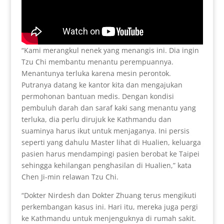
“Kami merangkul nenek yang menangis ini. Dia ingin
Tzu Chi membantu menantu perempuannya.
Menantunya terluka karena mesin perontok.
Putranya datang ke kantor kita dan mengajukan
permohonan bantuan medis. Dengan kondisi
pembuluh darah dan saraf kaki sang menantu yang
terluka, dia perlu dirujuk ke Kathmandu dan
suaminya harus ikut untuk menjaganya. Ini persis
seperti yang dahulu Master lihat di Hualien, keluarga
pasien harus mendampingi pasien berobat ke Taipei
sehingga kehilangan penghasilan di Hualien,” kata
Chen Ji-min relawan Tzu Chi.
“Dokter Nirdesh dan Dokter Zhuang terus mengikuti
perkembangan kasus ini. Hari itu, mereka juga pergi
ke Kathmandu untuk menjenguknya di rumah sakit.