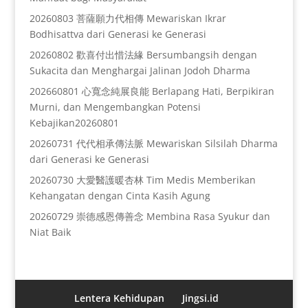
20260803 菩薩願力代相傳 Mewariskan Ikrar
Bodhisattva dari Generasi ke Generasi
20260802 歡喜付出惜法緣 Bersumbangsih dengan
Sukacita dan Menghargai Jalinan Jodoh Dharma
202660801 心寬念純展良能 Berlapang Hati, Berpikiran
Murni, dan Mengembangkan Potensi
Kebajikan20260801
20260731 代代相承傳法脈 Mewariskan Silsilah Dharma
dari Generasi ke Generasi
20260730 大愛醫護暖杏林 Tim Medis Memberikan
Kehangatan dengan Cinta Kasih Agung
20260729 崇德感恩傳善念 Membina Rasa Syukur dan
Niat Baik
Lentera Kehidupan
Jingsi.id