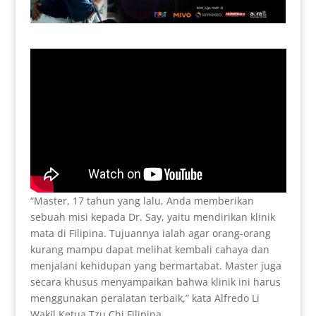
“Master, 17 tahun yang lalu, Anda memberikan
sebuah misi kepada Dr. Say, yaitu mendirikan klinik
mata di Filipina. Tujuannya ialah agar orang-orang
kurang mampu dapat melihat kembali cahaya dan
menjalani kehidupan yang bermartabat. Master juga
secara khusus menyampaikan bahwa klinik ini harus
menggunakan peralatan terbaik,” kata Alfredo Li
Wakil Ketua Tzu Chi Filipina.