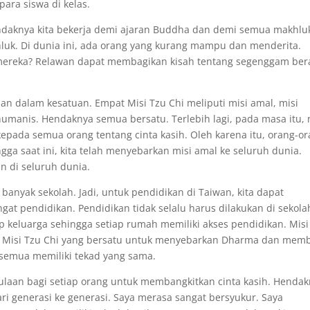
ara siswa di kelas.
daknya kita bekerja demi ajaran Buddha dan demi semua makhlu
uk. Di dunia ini, ada orang yang kurang mampu dan menderita.
ereka? Relawan dapat membagikan kisah tentang segenggam ber
an dalam kesatuan. Empat Misi Tzu Chi meliputi misi amal, misi
humanis. Hendaknya semua bersatu. Terlebih lagi, pada masa itu, 
pada semua orang tentang cinta kasih. Oleh karena itu, orang-o
ga saat ini, kita telah menyebarkan misi amal ke seluruh dunia.
an di seluruh dunia.
anyak sekolah. Jadi, untuk pendidikan di Taiwan, kita dapat
t pendidikan. Pendidikan tidak selalu harus dilakukan di sekola
p keluarga sehingga setiap rumah memiliki akses pendidikan. Misi
 Misi Tzu Chi yang bersatu untuk menyebarkan Dharma dan mem
semua memiliki tekad yang sama.
mulaan bagi setiap orang untuk membangkitkan cinta kasih. Henda
dari generasi ke generasi. Saya merasa sangat bersyukur. Saya