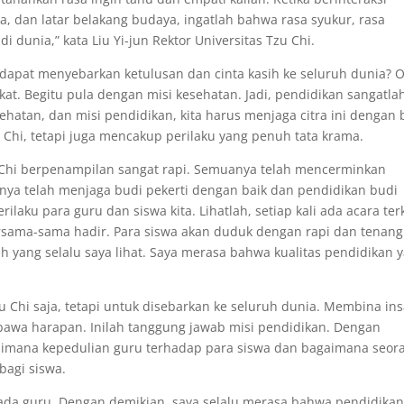
 dan latar belakang budaya, ingatlah bahwa rasa syukur, rasa
i dunia,” kata Liu Yi-jun Rektor Universitas Tzu Chi.
dapat menyebarkan ketulusan dan cinta kasih ke seluruh dunia? 
at. Begitu pula dengan misi kesehatan. Jadi, pendidikan sangatla
ehatan, dan misi pendidikan, kita harus menjaga citra ini dengan b
 Chi, tetapi juga mencakup perilaku yang penuh tata krama.
 Chi berpenampilan sangat rapi. Semuanya telah mencerminkan
anya telah menjaga budi pekerti dengan baik dan pendidikan budi
laku para guru dan siswa kita. Lihatlah, setiap kali ada acara terk
ersama-sama hadir. Para siswa akan duduk dengan rapi dan tenang
lah yang selalu saya lihat. Saya merasa bahwa kualitas pendidikan 
u Chi saja, tetapi untuk disebarkan ke seluruh dunia. Membina in
bawa harapan. Inilah tanggung jawab misi pendidikan. Dengan
agaimana kepedulian guru terhadap para siswa dan bagaimana seor
bagi siswa.
pada guru. Dengan demikian, saya selalu merasa bahwa pendidikan