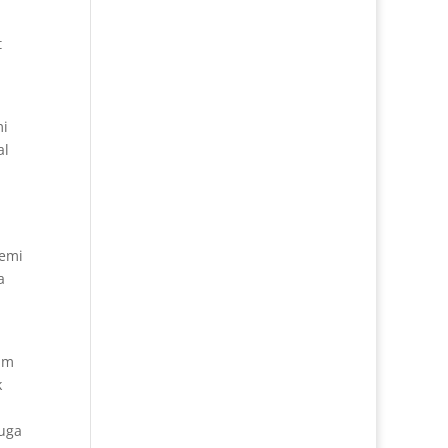
t
mi
al
demi
a
am
k
uga