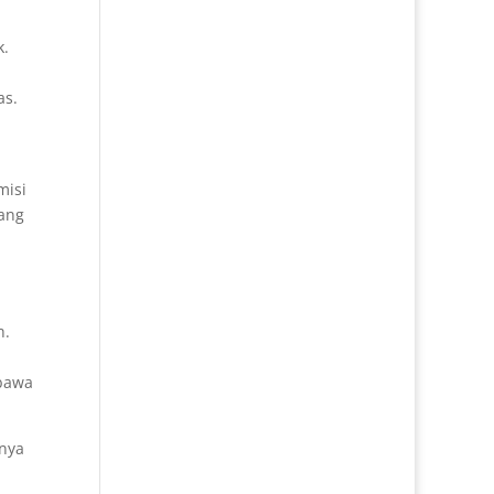
k.
as.
misi
rang
h.
bawa
knya