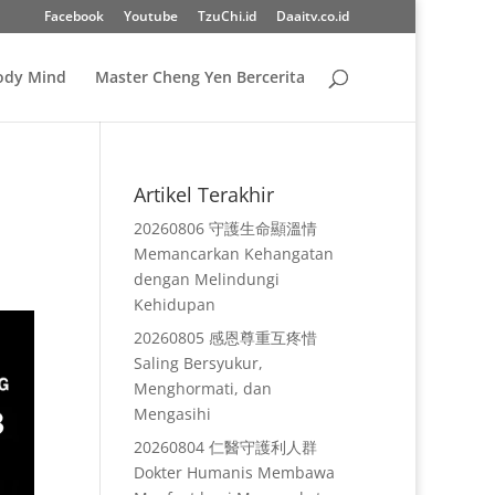
Facebook
Youtube
TzuChi.id
Daaitv.co.id
Body Mind
Master Cheng Yen Bercerita
Artikel Terakhir
20260806 守護生命顯溫情
Memancarkan Kehangatan
dengan Melindungi
Kehidupan
20260805 感恩尊重互疼惜
Saling Bersyukur,
Menghormati, dan
Mengasihi
20260804 仁醫守護利人群
Dokter Humanis Membawa