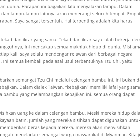
n dunia. Harapan ini bagaikan kita menyalakan lampu. Dalam
, dan lampu-lampu lainnya akan menerangi seluruh tempat. Empa
apan. Saya sangat tersentuh. Hal terpenting adalah kita harus
tekad dan ikrar yang sama. Tekad dan ikrar saya ialah bekerja de
gguhnya, ini mencakup semua makhluk hidup di dunia. Misi am
etiap kali, saya selalu mendengar relawan dari berbagai negara
ni semua kembali pada asal usul terbentuknya Tzu Chi, yaitu
barkan semangat Tzu Chi melalui celengan bambu ini. Ini bukan 
ikan. Dalam dialek Taiwan, “kebajikan” memiliki lafal yang sam
ya bambu yang melambangkan kebajikan ini, semua orang dapat
nyisihkan uang ke dalam celengan bambu. Meski mereka hidup dal
ayaan batin. Jumlah yang mereka sisihkan dapat digunakan untu
ita memberikan beras kepada mereka, mereka akan menyisihkan
engah meneladan semangat warga masyarakat di Myanmar. Kita j