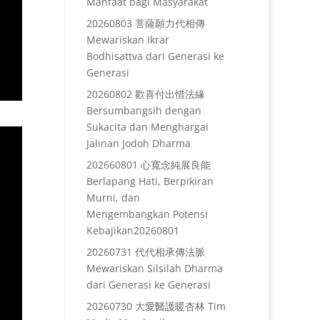
Manfaat bagi Masyarakat
20260803 菩薩願力代相傳
Mewariskan Ikrar
Bodhisattva dari Generasi ke
Generasi
20260802 歡喜付出惜法緣
Bersumbangsih dengan
Sukacita dan Menghargai
Jalinan Jodoh Dharma
202660801 心寬念純展良能
Berlapang Hati, Berpikiran
Murni, dan
Mengembangkan Potensi
Kebajikan20260801
20260731 代代相承傳法脈
Mewariskan Silsilah Dharma
dari Generasi ke Generasi
20260730 大愛醫護暖杏林 Tim