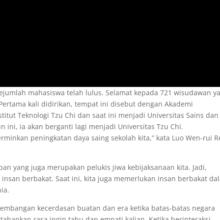
 sejumlah mahasiswa telah lulus. Selamat kepada 721 wisudawan y
ertama kali didirikan, tempat ini disebut dengan Akademi
titut Teknologi Tzu Chi dan saat ini menjadi Universitas Sains dan
 ini, ia akan berganti lagi menjadi Universitas Tzu Chi.
inkan peningkatan daya saing sekolah kita,” kata Luo Wen-rui R
n yang juga merupakan pelukis jiwa kebijaksanaan kita. Jadi,
nsan berbakat. Saat ini, kita juga memerlukan insan berbakat da
ia.
rkembangan kecerdasan buatan dan era ketika batas-batas negara
tahankan rasa ingin tahu dan empati kalian. Ketika berinteraksi