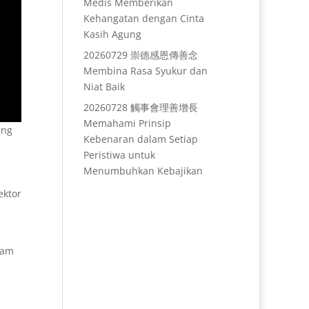
Medis Memberikan
Kehangatan dengan Cinta
Kasih Agung
20260729 崇德感恩傳善念
Membina Rasa Syukur dan
Niat Baik
20260728 觸事會理善增長
Memahami Prinsip
ang
Kebenaran dalam Setiap
Peristiwa untuk
Menumbuhkan Kebajikan
ektor
lam