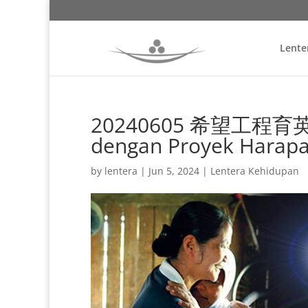
Lente
20240605 希望工程育英才 
dengan Proyek Harap
by
lentera
|
Jun 5, 2024
|
Lentera Kehidupan