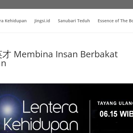
ra Kehidupan
Jingsi.id
Sanubari Teduh
Essence of The 
Membina Insan Berbakat
an