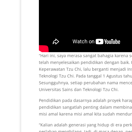
“Hari ini, saya merasa sangat bahagia karena
telah menyelesaikan pendidikan dengan baik. P
Keperawatan Tzu Chi, lalu berganti menjadi Ins
Teknologi Tzu Chi. Pada tanggal 1 Agustus tahun
Sesungguhnya, setiap perubahan nama mencerm
Universitas Sains dan Teknologi Tzu Chi.
Pendidikan pada dasarnya adalah proyek harapa
pendidikan sangatlah penting dalam membina i
misi amal karena misi amal kita sudah mendun
“Kalian adalah generasi yang hidup di era pe
perlahan menghilang. Jadi, di masa depan, per