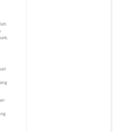
Oleh
h
aik.
ait
yang
san
ang