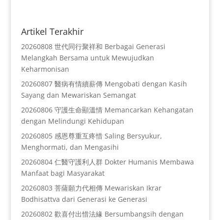
Artikel Terakhir
20260808 世代同行聚祥和 Berbagai Generasi
Melangkah Bersama untuk Mewujudkan
Keharmonisan
20260807 醫病有情續薪傳 Mengobati dengan Kasih
Sayang dan Mewariskan Semangat
20260806 守護生命顯溫情 Memancarkan Kehangatan
dengan Melindungi Kehidupan
20260805 感恩尊重互疼惜 Saling Bersyukur,
Menghormati, dan Mengasihi
20260804 仁醫守護利人群 Dokter Humanis Membawa
Manfaat bagi Masyarakat
20260803 菩薩願力代相傳 Mewariskan Ikrar
Bodhisattva dari Generasi ke Generasi
20260802 歡喜付出惜法緣 Bersumbangsih dengan