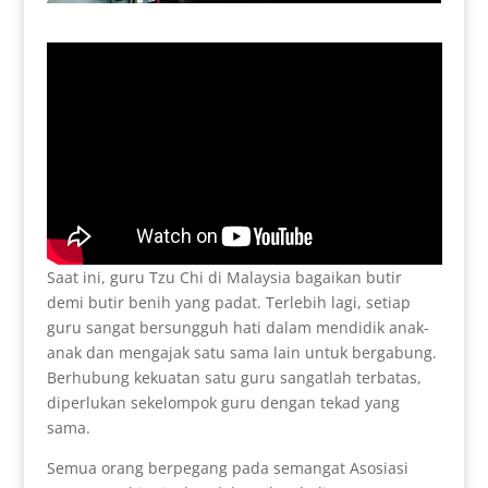
Saat ini, guru Tzu Chi di Malaysia bagaikan butir
demi butir benih yang padat. Terlebih lagi, setiap
guru sangat bersungguh hati dalam mendidik anak-
anak dan mengajak satu sama lain untuk bergabung.
Berhubung kekuatan satu guru sangatlah terbatas,
diperlukan sekelompok guru dengan tekad yang
sama.
Semua orang berpegang pada semangat Asosiasi