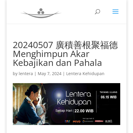
20240507 廣積善根聚福德
Menghimpun Akar
Kebajikan dan Pahala
by
lentera
|
May 7, 2024
|
Lentera Kehidupan