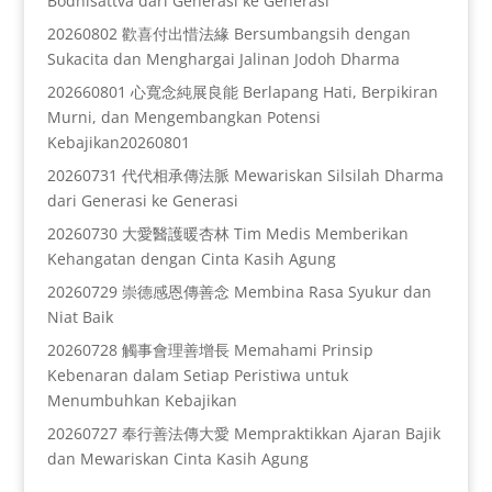
Bodhisattva dari Generasi ke Generasi
20260802 歡喜付出惜法緣 Bersumbangsih dengan
Sukacita dan Menghargai Jalinan Jodoh Dharma
202660801 心寬念純展良能 Berlapang Hati, Berpikiran
Murni, dan Mengembangkan Potensi
Kebajikan20260801
20260731 代代相承傳法脈 Mewariskan Silsilah Dharma
dari Generasi ke Generasi
20260730 大愛醫護暖杏林 Tim Medis Memberikan
Kehangatan dengan Cinta Kasih Agung
20260729 崇德感恩傳善念 Membina Rasa Syukur dan
Niat Baik
20260728 觸事會理善增長 Memahami Prinsip
Kebenaran dalam Setiap Peristiwa untuk
Menumbuhkan Kebajikan
20260727 奉行善法傳大愛 Mempraktikkan Ajaran Bajik
dan Mewariskan Cinta Kasih Agung