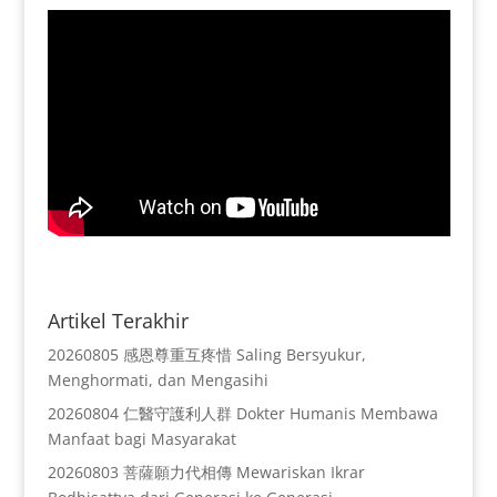
Artikel Terakhir
20260805 感恩尊重互疼惜 Saling Bersyukur,
Menghormati, dan Mengasihi
20260804 仁醫守護利人群 Dokter Humanis Membawa
Manfaat bagi Masyarakat
20260803 菩薩願力代相傳 Mewariskan Ikrar