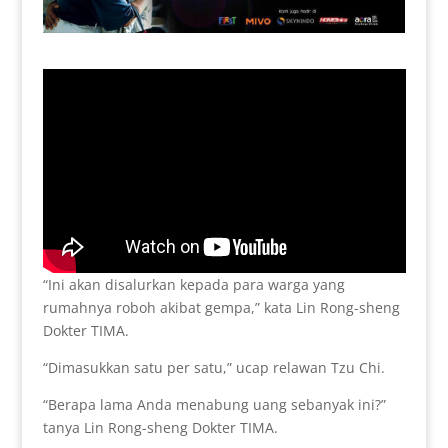
“Ini akan disalurkan kepada para warga yang
rumahnya roboh akibat gempa,” kata Lin Rong-sheng
Dokter TIMA.
“Dimasukkan satu per satu,” ucap relawan Tzu Chi.
“Berapa lama Anda menabung uang sebanyak ini?”
tanya Lin Rong-sheng Dokter TIMA.