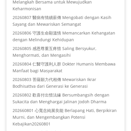
Melangkah Bersama untuk Mewujudkan
Keharmonisan
20260807 醫病有情續薪傳 Mengobati dengan Kasih
Sayang dan Mewariskan Semangat
20260806 守護生命顯溫情 Memancarkan Kehangatan
dengan Melindungi Kehidupan
20260805 感恩尊重互疼惜 Saling Bersyukur,
Menghormati, dan Mengasihi
20260804 仁醫守護利人群 Dokter Humanis Membawa
Manfaat bagi Masyarakat
20260803 菩薩願力代相傳 Mewariskan Ikrar
Bodhisattva dari Generasi ke Generasi
20260802 歡喜付出惜法緣 Bersumbangsih dengan
Sukacita dan Menghargai Jalinan Jodoh Dharma
202660801 心寬念純展良能 Berlapang Hati, Berpikiran
Murni, dan Mengembangkan Potensi
Kebajikan20260801