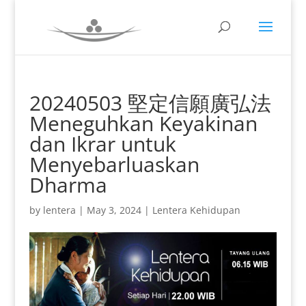
20240503 堅定信願廣弘法
Meneguhkan Keyakinan
dan Ikrar untuk
Menyebarluaskan
Dharma
by
lentera
|
May 3, 2024
|
Lentera Kehidupan