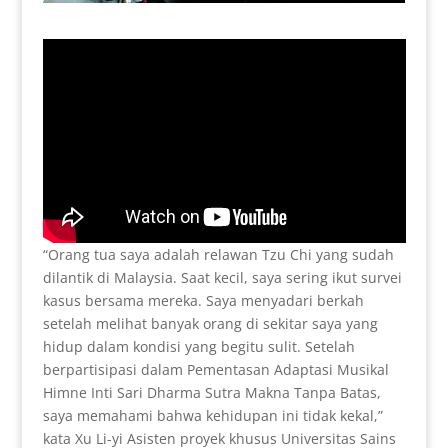
“Orang tua saya adalah relawan Tzu Chi yang sudah
dilantik di Malaysia. Saat kecil, saya sering ikut survei
kasus bersama mereka. Saya menyadari berkah
setelah melihat banyak orang di sekitar saya yang
hidup dalam kondisi yang begitu sulit. Setelah
berpartisipasi dalam Pementasan Adaptasi Musikal
Himne Inti Sari Dharma Sutra Makna Tanpa Batas,
saya memahami bahwa kehidupan ini tidak kekal,”
kata Xu Li-yi Asisten proyek khusus Universitas Sains