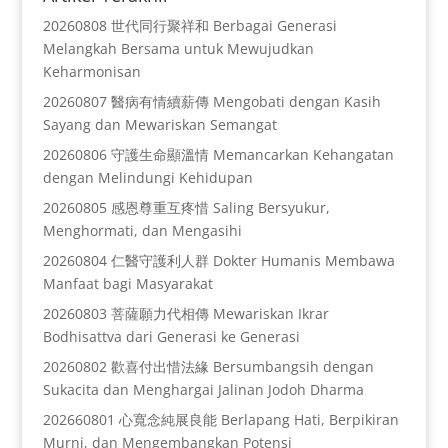
20260808 世代同行聚祥和 Berbagai Generasi
Melangkah Bersama untuk Mewujudkan
Keharmonisan
20260807 醫病有情續薪傳 Mengobati dengan Kasih
Sayang dan Mewariskan Semangat
20260806 守護生命顯溫情 Memancarkan Kehangatan
dengan Melindungi Kehidupan
20260805 感恩尊重互疼惜 Saling Bersyukur,
Menghormati, dan Mengasihi
20260804 仁醫守護利人群 Dokter Humanis Membawa
Manfaat bagi Masyarakat
20260803 菩薩願力代相傳 Mewariskan Ikrar
Bodhisattva dari Generasi ke Generasi
20260802 歡喜付出惜法緣 Bersumbangsih dengan
Sukacita dan Menghargai Jalinan Jodoh Dharma
202660801 心寬念純展良能 Berlapang Hati, Berpikiran
Murni, dan Mengembangkan Potensi