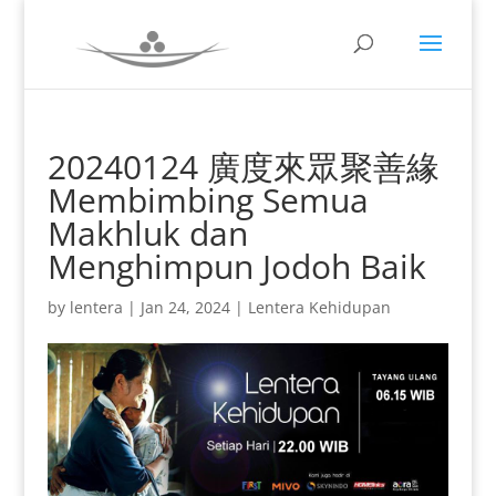
20240124 廣度來眾聚善緣
Membimbing Semua
Makhluk dan
Menghimpun Jodoh Baik
by
lentera
|
Jan 24, 2024
|
Lentera Kehidupan