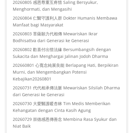
20260805 感恩尊重互疼惜 Saling Bersyukur,
Menghormati, dan Mengasihi
20260804 仁醫守護利人群 Dokter Humanis Membawa
Manfaat bagi Masyarakat
20260803 菩薩願力代相傳 Mewariskan Ikrar
Bodhisattva dari Generasi ke Generasi
20260802 歡喜付出惜法緣 Bersumbangsih dengan
Sukacita dan Menghargai Jalinan Jodoh Dharma
202660801 心寬念純展良能 Berlapang Hati, Berpikiran
Murni, dan Mengembangkan Potensi
Kebajikan20260801
20260731 代代相承傳法脈 Mewariskan Silsilah Dharma
dari Generasi ke Generasi
20260730 大愛醫護暖杏林 Tim Medis Memberikan
Kehangatan dengan Cinta Kasih Agung
20260729 崇德感恩傳善念 Membina Rasa Syukur dan
Niat Baik