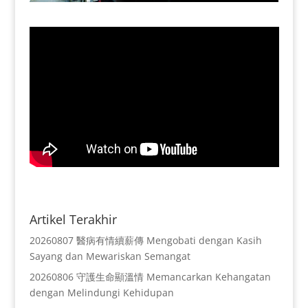
Artikel Terakhir
20260807 醫病有情續薪傳 Mengobati dengan Kasih
Sayang dan Mewariskan Semangat
20260806 守護生命顯溫情 Memancarkan Kehangatan
dengan Melindungi Kehidupan