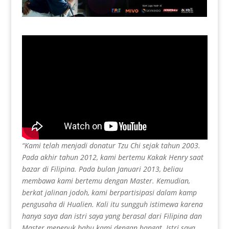
“Kami telah menjadi donatur Tzu Chi sejak tahun 2003.
Pada akhir tahun 2012, kami bertemu Kakak Henry saat
bazar di Filipina. Pada bulan Januari 2013, beliau
membawa kami bertemu dengan Master. Kemudian,
berkat jalinan jodoh, kami berpartisipasi dalam kamp
pengusaha di Hualien. Kali itu sungguh istimewa karena
hanya saya dan istri saya yang berasal dari Filipina dan
Master menepuk bahu kami dengan hangat. Istri saya