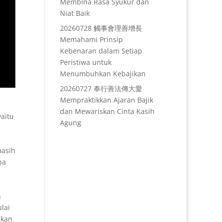
Membina Rasa Syukur dan
Niat Baik
20260728 觸事會理善增長
Memahami Prinsip
Kebenaran dalam Setiap
Peristiwa untuk
Menumbuhkan Kebajikan
20260727 奉行善法傳大愛
Mempraktikkan Ajaran Bajik
dan Mewariskan Cinta Kasih
yaitu
Agung
masih
pa
h
lai
ukan