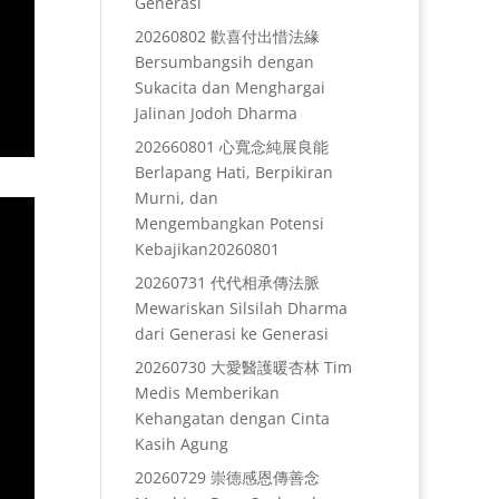
Generasi
20260802 歡喜付出惜法緣
Bersumbangsih dengan
Sukacita dan Menghargai
Jalinan Jodoh Dharma
202660801 心寬念純展良能
Berlapang Hati, Berpikiran
Murni, dan
Mengembangkan Potensi
Kebajikan20260801
20260731 代代相承傳法脈
Mewariskan Silsilah Dharma
dari Generasi ke Generasi
20260730 大愛醫護暖杏林 Tim
Medis Memberikan
Kehangatan dengan Cinta
Kasih Agung
20260729 崇德感恩傳善念