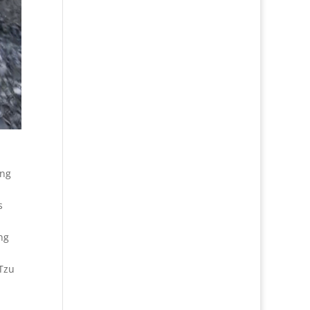
ang
s
ng
Tzu