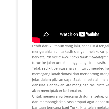
Lebih dari 20 tahun yang lalu, saat Turki ten
mengerahkan cinta kasih dengan melakukan pe
berkata,
“Di mana Turki? Saya tidak melihatnya.”
turun ke jalan untuk menggalang cinta kasih.
Tidak sedikit pengusaha yang turut mendedika
memegang kotak donasi dan mendorong orang-o
jelas dalam pikiran saya. Saat ini, setelah me
dahsyat. Hendaklah kita menginspirasi cinta 
akan menciptakan kedamaian.
Untuk mengurangi bencana di dunia, setiap o
dan membangkitkan rasa empati agar dapat tur
bantuan bencana bagi Turki. Kita telah melakuk