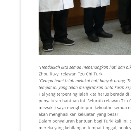
“Hendaklah kita semua menenangkan hati dan pi
Zhou Ru-yi relawan Tzu Chi Turki.
“Gempa bumi telah melukai hati banyak orang. Te
tempat ini yang telah mengirimkan cinta kasih ke
Hal yang terpenting ialah kita harus berada d
penyaluran bantuan ini. Seluruh relawan Tzu 
mewakili saya menghimpun kekuatan semua or
akan menghasilkan kekuatan yang besar.
Dalam penyaluran bantuan bagi Turki kali ini,
mereka yang kehilangan tempat tinggal, anak 