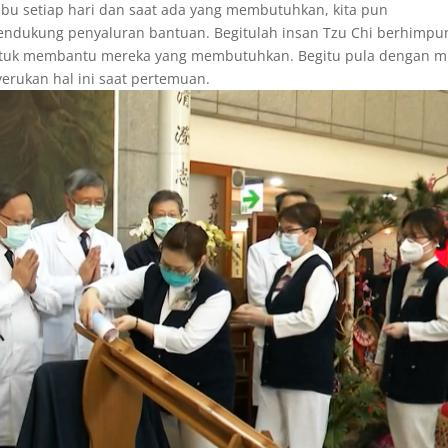
bu setiap hari dan saat ada yang membutuhkan, kita pun
endukung penyaluran bantuan. Begitulah insan Tzu Chi berhimpu
uk membantu mereka yang membutuhkan. Begitu pula dengan mi
erukan hal ini saat pertemuan.