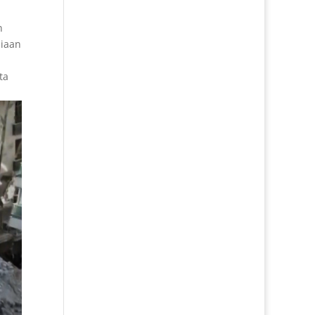
n
iaan
ta