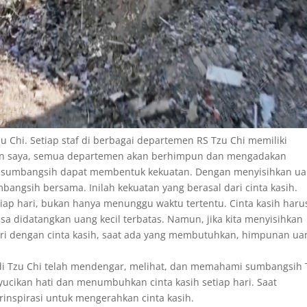
u Chi. Setiap staf di berbagai departemen RS Tzu Chi memiliki
uan saya, semua departemen akan berhimpun dan mengadakan
s sumbangsih dapat membentuk kekuatan. Dengan menyisihkan u
mbangsih bersama. Inilah kekuatan yang berasal dari cinta kasih.
iap hari, bukan hanya menunggu waktu tertentu. Cinta kasih haru
isa didatangkan uang kecil terbatas. Namun, jika kita menyisihkan
ari dengan cinta kasih, saat ada yang membutuhkan, himpunan ua
di Tzu Chi telah mendengar, melihat, dan memahami sumbangsih 
ucikan hati dan menumbuhkan cinta kasih setiap hari. Saat
inspirasi untuk mengerahkan cinta kasih.