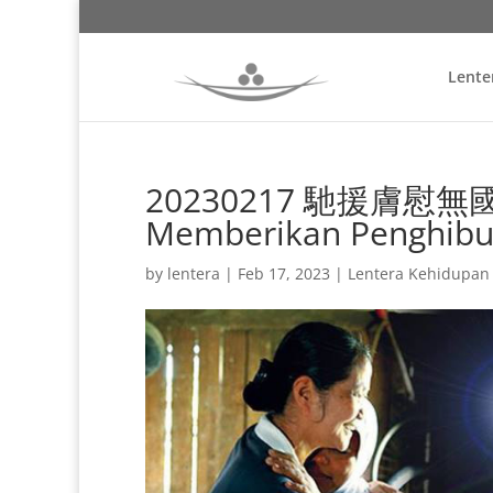
Lente
20230217 馳援膚慰無國界 
Memberikan Penghibu
by
lentera
|
Feb 17, 2023
|
Lentera Kehidupan