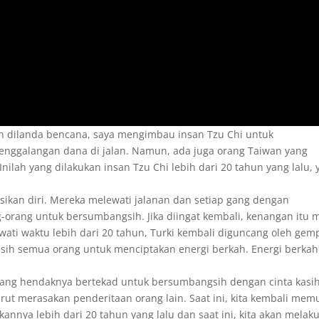
gah dilanda bencana, saya mengimbau insan Tzu Chi untuk
nggalangan dana di jalan. Namun, ada juga orang Taiwan yang
Inilah yang dilakukan insan Tzu Chi lebih dari 20 tahun yang lalu, 
sikan diri. Mereka melewati jalanan dan setiap gang dengan
rang untuk bersumbangsih. Jika diingat kembali, kenangan itu 
lewati waktu lebih dari 20 tahun, Turki kembali diguncang oleh gem
kasih semua orang untuk menciptakan energi berkah. Energi berkah
rang hendaknya bertekad untuk bersumbangsih dengan cinta kasi
ut merasakan penderitaan orang lain. Saat ini, kita kembali memu
annya lebih dari 20 tahun yang lalu dan saat ini, kita akan melak