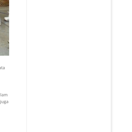
ata
alam
 juga