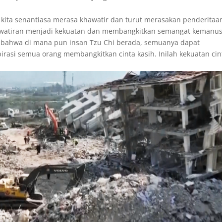
, kita senantiasa merasa khawatir dan turut merasakan penderitaa
awatiran menjadi kekuatan dan membangkitkan semangat kemanus
bahwa di mana pun insan Tzu Chi berada, semuanya dapat
rasi semua orang membangkitkan cinta kasih. Inilah kekuatan cin