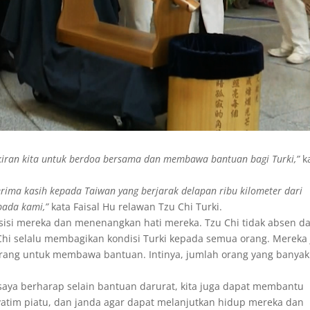
kiran kita untuk berdoa bersama dan membawa bantuan bagi Turki,”
k
rima kasih kepada Taiwan yang berjarak delapan ribu kilometer dari
pada kami,”
kata Faisal Hu relawan Tzu Chi Turki.
i sisi mereka dan menenangkan hati mereka. Tzu Chi tidak absen d
Chi selalu membagikan kondisi Turki kepada semua orang. Mereka
ang untuk membawa bantuan. Intinya, jumlah orang yang banyak
 saya berharap selain bantuan darurat, kita juga dapat membantu
yatim piatu, dan janda agar dapat melanjutkan hidup mereka dan