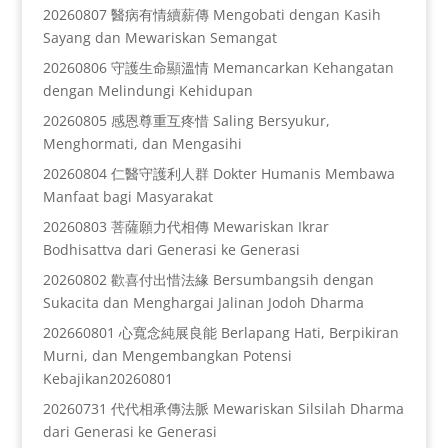
20260807 醫病有情續薪傳 Mengobati dengan Kasih
Sayang dan Mewariskan Semangat
20260806 守護生命顯溫情 Memancarkan Kehangatan
dengan Melindungi Kehidupan
20260805 感恩尊重互疼惜 Saling Bersyukur,
Menghormati, dan Mengasihi
20260804 仁醫守護利人群 Dokter Humanis Membawa
Manfaat bagi Masyarakat
20260803 菩薩願力代相傳 Mewariskan Ikrar
Bodhisattva dari Generasi ke Generasi
20260802 歡喜付出惜法緣 Bersumbangsih dengan
Sukacita dan Menghargai Jalinan Jodoh Dharma
202660801 心寬念純展良能 Berlapang Hati, Berpikiran
Murni, dan Mengembangkan Potensi
Kebajikan20260801
20260731 代代相承傳法脈 Mewariskan Silsilah Dharma
dari Generasi ke Generasi