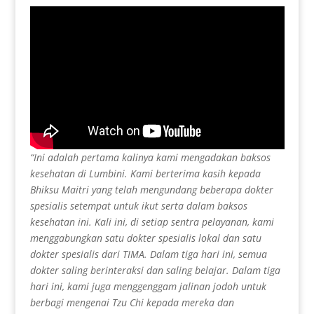
“Ini adalah pertama kalinya kami mengadakan baksos
kesehatan di Lumbini. Kami berterima kasih kepada
Bhiksu Maitri yang telah mengundang beberapa dokter
spesialis setempat untuk ikut serta dalam baksos
kesehatan ini. Kali ini, di setiap sentra pelayanan, kami
menggabungkan satu dokter spesialis lokal dan satu
dokter spesialis dari TIMA. Dalam tiga hari ini, semua
dokter saling berinteraksi dan saling belajar. Dalam tiga
hari ini, kami juga menggenggam jalinan jodoh untuk
berbagi mengenai Tzu Chi kepada mereka dan