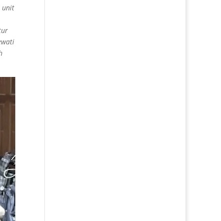
 unit
tur
ewati
h