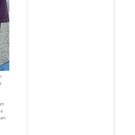
i
a.
dan
ia
kan