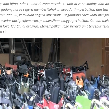
 dan hijau. Ada 16 unit di zona merah, 32 unit di zona kuning, dan 48
 tim gudang harus segera memberitahukan kepada tim perbaikan dan tim
lebih dahulu, kemudian segera diperbaiki. Bagaimana cara kami menga
osedur dari penjemuran, pembersihan, hingga perbaikan. Setelah mel
ogo Tzu Chi di atasnya. Menempelkan logo berarti unit tersebut tela
u Chi.