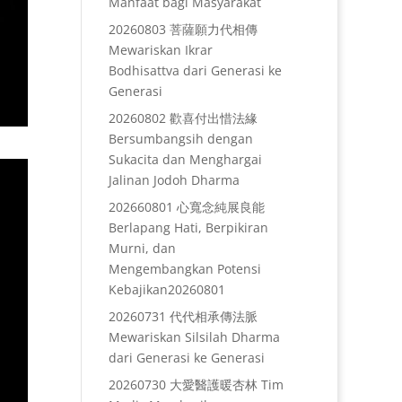
Manfaat bagi Masyarakat
20260803 菩薩願力代相傳
Mewariskan Ikrar
Bodhisattva dari Generasi ke
Generasi
20260802 歡喜付出惜法緣
Bersumbangsih dengan
Sukacita dan Menghargai
Jalinan Jodoh Dharma
202660801 心寬念純展良能
Berlapang Hati, Berpikiran
Murni, dan
Mengembangkan Potensi
Kebajikan20260801
20260731 代代相承傳法脈
Mewariskan Silsilah Dharma
dari Generasi ke Generasi
20260730 大愛醫護暖杏林 Tim