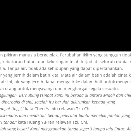
pikiran manusia bergejolak. Perubahan iklim yang sungguh tida
 kebakaran hutan, dan kekeringan telah terjadi di seluruh dunia. 
a. Tanpa air, tidak ada kehidupan yang dapat dipertahankan.
ir yang jernih dalam batin kita. Mata air dalam batin adalah cinta 
ir ini, air yang jernih dapat mengalir ke dalam hati untuk menyu
ua orang untuk menyayangi dan menghargai segala sesuatu.
ngkungan. Berhubung tempat kami ini berada di antara Miaoli dan Chia
diperbaiki di sini, setelah itu barulah dikirimkan kepada yang
ngat tinggi,”
kata Chen Ya-xiu relawan Tzu Chi.
sistematis dan mendetail. Setiap jenis alat bantu memiliki jumlah yang
ri tanda,”
kata Huang Yu-ren relawan Tzu Chi.
ah yang besar? Kami menggunakan tanda seperti lampu lalu lintas. Al