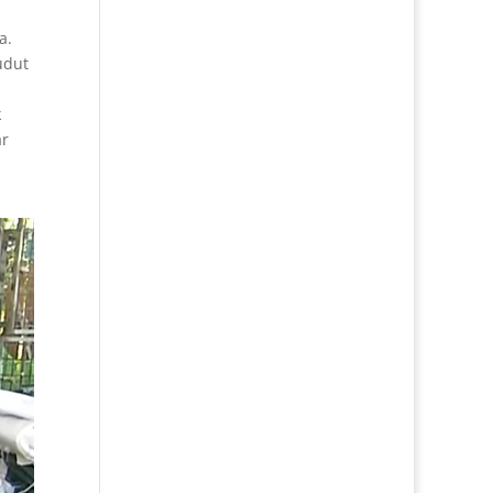
a.
udut
k
ar