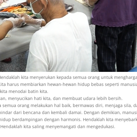
 Hendaklah kita menyerukan kepada semua orang untuk mengharga
Kita harus membiarkan hewan-hewan hidup bebas seperti manusi
ita menodai batin kita.
n, menyucikan hati kita, dan membuat udara lebih bersih.
ka semua orang melakukan hal baik, bermawas diri, menjaga sila, 
erhindar dari bencana dan kembali damai. Dengan demikian, manus
 hidup berdampingan dengan harmonis. Hendaklah kita menyebar
 Hendaklah kita saling menyemangati dan mengedukasi.