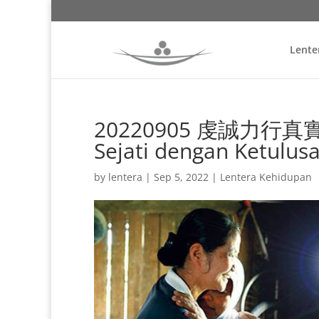
Lente
20220905 虔誠力行真實法 
Sejati dengan Ketulus
by
lentera
|
Sep 5, 2022
|
Lentera Kehidupan