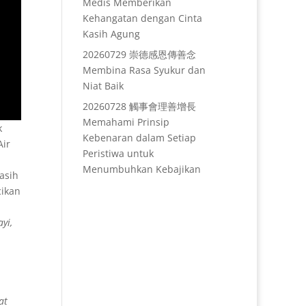
Medis Memberikan
Kehangatan dengan Cinta
Kasih Agung
20260729 崇德感恩傳善念
Membina Rasa Syukur dan
Niat Baik
20260728 觸事會理善增長
Memahami Prinsip
k
Kebenaran dalam Setiap
Air
Peristiwa untuk
Menumbuhkan Kebajikan
kasih
cikan
yi,
at