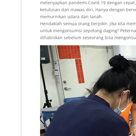
melenyapkan pandemi Covid-19 dengan cepat, 
ketulusan dan mawas diri. Hanya dengan berve
memurnikan udara dan tanah.
Hendaklah semua orang berpikir, jika kita 
untuk mengonsumsi sepotong daging? Peterna
dihabiskan sebelum seseorang bisa mengonsu