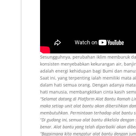
Sesungguhnya, perubahan iklim memburuk dan 
konsisten menyebabkan kekurangan air, banjir,
adalah energi kehidupan bagi Bumi dan manusi
Saat ini, yang terpenting ialah memiliki mata a
dalam hati semua orang. Dengan adanya mata a
hati manusia, membangkitkan cinta kasih sem
“Selamat datang di Platform Alat Bantu Ramah Li
maka setiap unit alat bantu akan dibersihkan dan 
membutuhkan. Permintaan terhadap alat bantu sa
“Di gudang ini, semua alat bantu dikelola dengan 
benar. Alat bantu yang telah diperbaiki akan dibe
“Bagaimana kita mengatur alat bantu dengan juml