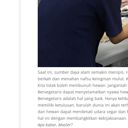
Saat ini, sumber daya alam semakin menipis.
berkah dan menahan nafsu keinginan mulut. 
Kita tidak boleh membunuh hewan. Janganlah k
Bervegetaris dapat menyelamatkan nyawa hewa
Bervegetaris adalah hal yang baik. Hanya keti
memiliki ketulusan, barulah dunia ini akan t
dan hewan dapat menikmati udara segar dan
hal ini dengan membangkitkan kebijaksanaan.
Apa kabar, Master?