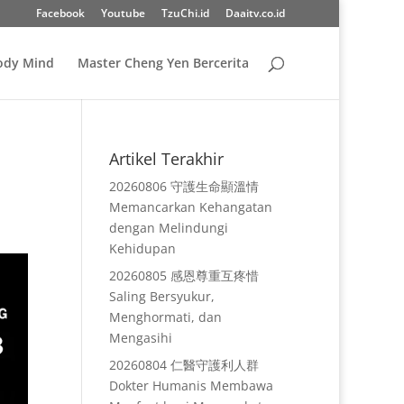
Facebook
Youtube
TzuChi.id
Daaitv.co.id
Body Mind
Master Cheng Yen Bercerita
Artikel Terakhir
20260806 守護生命顯溫情
Memancarkan Kehangatan
dengan Melindungi
Kehidupan
20260805 感恩尊重互疼惜
Saling Bersyukur,
Menghormati, dan
Mengasihi
20260804 仁醫守護利人群
Dokter Humanis Membawa