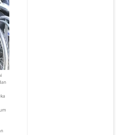
i
dan
eka
gum
an