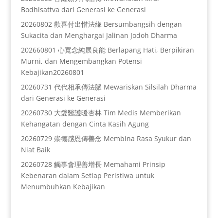
Bodhisattva dari Generasi ke Generasi
20260802 歡喜付出惜法緣 Bersumbangsih dengan
Sukacita dan Menghargai Jalinan Jodoh Dharma
202660801 心寬念純展良能 Berlapang Hati, Berpikiran
Murni, dan Mengembangkan Potensi
Kebajikan20260801
20260731 代代相承傳法脈 Mewariskan Silsilah Dharma
dari Generasi ke Generasi
20260730 大愛醫護暖杏林 Tim Medis Memberikan
Kehangatan dengan Cinta Kasih Agung
20260729 崇德感恩傳善念 Membina Rasa Syukur dan
Niat Baik
20260728 觸事會理善增長 Memahami Prinsip
Kebenaran dalam Setiap Peristiwa untuk
Menumbuhkan Kebajikan