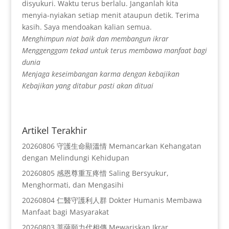
disyukuri. Waktu terus berlalu. Janganlah kita
menyia-nyiakan setiap menit ataupun detik. Terima
kasih. Saya mendoakan kalian semua.
Menghimpun niat baik dan membangun ikrar
Menggenggam tekad untuk terus membawa manfaat bagi
dunia
Menjaga keseimbangan karma dengan kebajikan
Kebajikan yang ditabur pasti akan dituai
Artikel Terakhir
20260806 守護生命顯溫情 Memancarkan Kehangatan
dengan Melindungi Kehidupan
20260805 感恩尊重互疼惜 Saling Bersyukur,
Menghormati, dan Mengasihi
20260804 仁醫守護利人群 Dokter Humanis Membawa
Manfaat bagi Masyarakat
20260803 菩薩願力代相傳 Mewariskan Ikrar