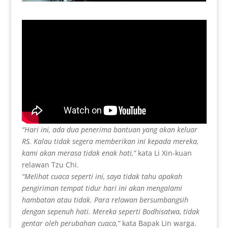
“Hari ini, ada dua penerima bantuan yang akan keluar
RS. Kalau tidak segera memberikan ini kepada mereka,
kami akan merasa tidak enak hati,”
kata Li Xin-kuan
relawan Tzu Chi.
“Melihat cuaca seperti ini, saya tidak tahu apakah
pengiriman tempat tidur hari ini akan mengalami
hambatan atau tidak. Para relawan bersumbangsih
dengan sepenuh hati. Mereka seperti Bodhisatwa, tidak
gentar oleh perubahan cuaca,”
kata Bapak Lin warga.