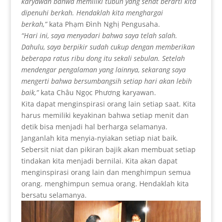
karyawan bahwa memiliki tubuh yang sehat berarti kita
dipenuhi berkah. Hendaklah kita menghargai
berkah,”
kata Phạm Đình Nghị Pengusaha.
“Hari ini, saya menyadari bahwa saya telah salah.
Dahulu, saya berpikir sudah cukup dengan memberikan
beberapa ratus ribu dong itu sekali sebulan. Setelah
mendengar pengalaman yang lainnya, sekarang saya
mengerti bahwa bersumbangsih setiap hari akan lebih
baik,”
kata Châu Ngọc Phương karyawan.
Kita dapat menginspirasi orang lain setiap saat. Kita
harus memiliki keyakinan bahwa setiap menit dan
detik bisa menjadi hal berharga selamanya.
Janganlah kita menyia-nyiakan setiap niat baik.
Sebersit niat dan pikiran bajik akan membuat setiap
tindakan kita menjadi bernilai. Kita akan dapat
menginspirasi orang lain dan menghimpun semua
orang. menghimpun semua orang. Hendaklah kita
bersatu selamanya.