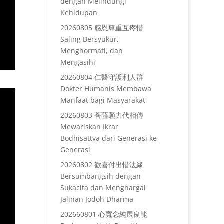
dengan Melindungi
Kehidupan
20260805 感恩尊重互疼惜
Saling Bersyukur,
Menghormati, dan
Mengasihi
20260804 仁醫守護利人群
Dokter Humanis Membawa
Manfaat bagi Masyarakat
20260803 菩薩願力代相傳
Mewariskan Ikrar
Bodhisattva dari Generasi ke
Generasi
20260802 歡喜付出惜法緣
Bersumbangsih dengan
Sukacita dan Menghargai
Jalinan Jodoh Dharma
202660801 心寬念純展良能