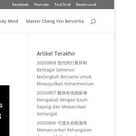
Facebook
Youtube
TzuChi.id
Daaitv.co.id
Body Mind
Master Cheng Yen Bercerita
Artikel Terakhir
20260808 世代同行聚祥和
Berbagai Generasi
Melangkah Bersama untuk
Mewujudkan Keharmonisan
20260807 醫病有情續薪傳
Mengobati dengan Kasih
Sayang dan Mewariskan
Semangat
20260806 守護生命顯溫情
Memancarkan Kehangatan