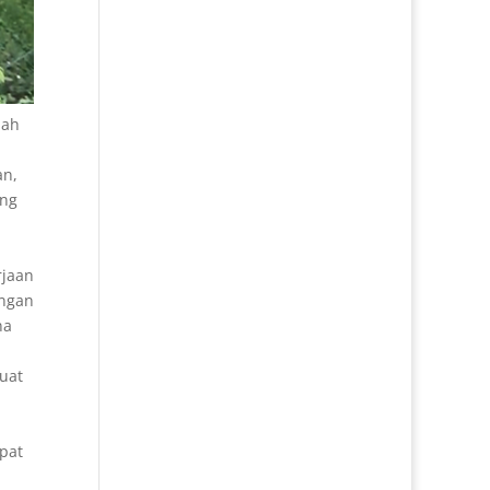
lah
an,
ing
rjaan
engan
na
uat
apat