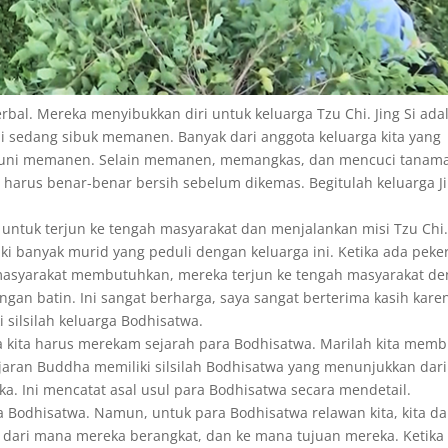
al. Mereka menyibukkan diri untuk keluarga Tzu Chi. Jing Si ada
Si sedang sibuk memanen. Banyak dari anggota keluarga kita yang
suni memanen. Selain memanen, memangkas, dan mencuci tanam
harus benar-benar bersih sebelum dikemas. Begitulah keluarga J
tuk terjun ke tengah masyarakat dan menjalankan misi Tzu Chi.
ki banyak murid yang peduli dengan keluarga ini. Ketika ada peke
masyarakat membutuhkan, mereka terjun ke tengah masyarakat d
angan batin. Ini sangat berharga, saya sangat berterima kasih kare
i silsilah keluarga Bodhisatwa.
a kita harus merekam sejarah para Bodhisatwa. Marilah kita memb
ajaran Buddha memiliki silsilah Bodhisatwa yang menunjukkan dari
a. Ini mencatat asal usul para Bodhisatwa secara mendetail.
ara Bodhisatwa. Namun, untuk para Bodhisatwa relawan kita, kita d
 dari mana mereka berangkat, dan ke mana tujuan mereka. Ketika