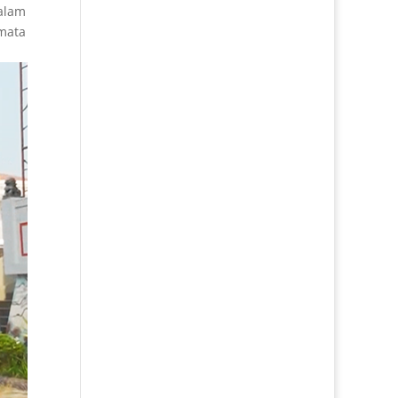
dalam
rmata