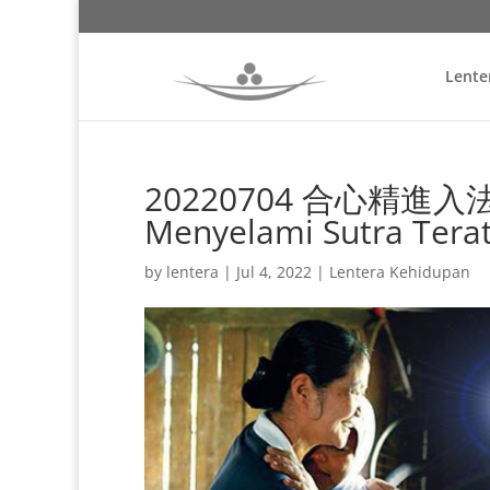
Lente
20220704 合心精進入法華
Menyelami Sutra Terat
by
lentera
|
Jul 4, 2022
|
Lentera Kehidupan