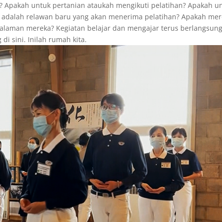
ka? Apakah untuk pertanian ataukah mengikuti pelatihan? Apakah u
 adalah relawan baru yang akan menerima pelatihan? Apakah mer
alaman mereka? Kegiatan belajar dan mengajar terus berlangsung
 di sini. Inilah rumah kita.