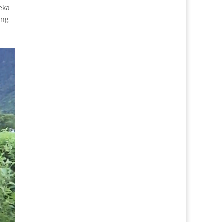
eka
ing