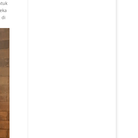
ntuk
eka
 di