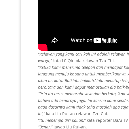
“Relawan yang kami cari kali ini adalah relawan 
warga,”
kata Lü Qiu-xia relawan Tzu Chi.
“Ketika kami menerima telepon dan mendapat kab
langsung menuju ke sana untuk memberikannya. A
akan berkata, ‘Baiklah, baiklah,’ lalu menutup tel
berbicara dan kami dapat memastikan dia baik-ba
“Pria itu terus memarahi saya dan berkata, ‘Apa 
bahwa ada benarnya juga. Ini karena kami sendiri
pada dasarnya kami tidak tahu masalah apa saja 
ini,”
kata Liu Rui-an relawan Tzu Chi.
“Itu menempa diri kalian,”
kata reporter DaAi TV
“Benar,”
jawab Liu Rui-an.