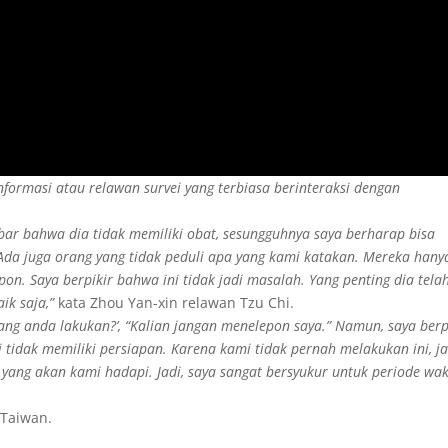
informasi atau relawan survei yang terbiasa berinteraksi dengan
ar bahwa dia tidak memiliki obat, sesungguhnya saya berharap bisa
da juga orang yang tidak peduli apa yang kami katakan. Mereka hany
epon. Saya berpikir bahwa ini tidak jadi masalah. Yang penting dia tela
ik saja,”
kata Zhou Yan-xin relawan Tzu Chi.
yang anda lakukan?’, “Kalian jangan menelepon saya.” Namun, saya berp
 tidak memiliki persiapan. Karena kami tidak pernah melakukan ini, ja
yang akan kami hadapi. Jadi, saya sangat bersyukur untuk periode wa
 Taiwan.