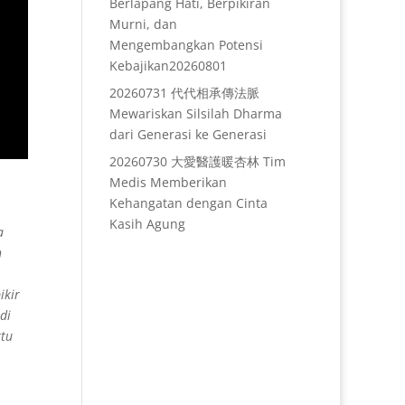
Berlapang Hati, Berpikiran
Murni, dan
Mengembangkan Potensi
Kebajikan20260801
20260731 代代相承傳法脈
Mewariskan Silsilah Dharma
dari Generasi ke Generasi
20260730 大愛醫護暖杏林 Tim
Medis Memberikan
Kehangatan dengan Cinta
Kasih Agung
a
h
ikir
di
ktu