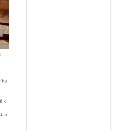
t
Kita
liki
 dan