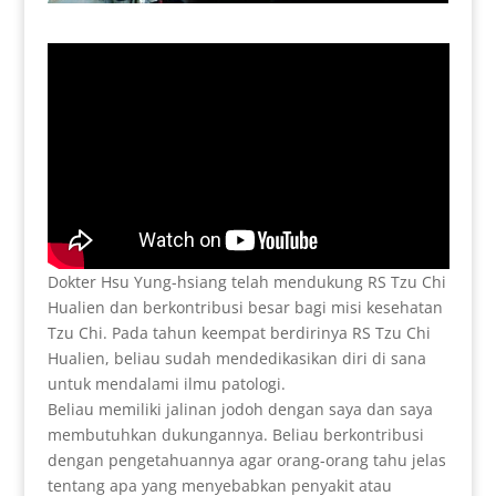
Dokter Hsu Yung-hsiang telah mendukung RS Tzu Chi
Hualien dan berkontribusi besar bagi misi kesehatan
Tzu Chi. Pada tahun keempat berdirinya RS Tzu Chi
Hualien, beliau sudah mendedikasikan diri di sana
untuk mendalami ilmu patologi.
Beliau memiliki jalinan jodoh dengan saya dan saya
membutuhkan dukungannya. Beliau berkontribusi
dengan pengetahuannya agar orang-orang tahu jelas
tentang apa yang menyebabkan penyakit atau