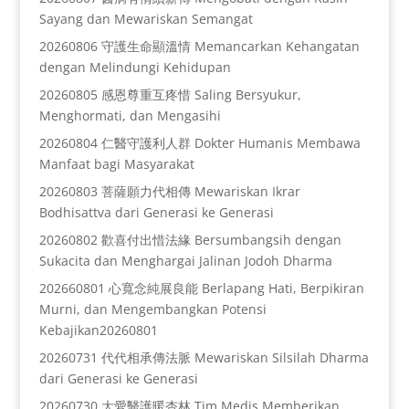
Sayang dan Mewariskan Semangat
20260806 守護生命顯溫情 Memancarkan Kehangatan
dengan Melindungi Kehidupan
20260805 感恩尊重互疼惜 Saling Bersyukur,
Menghormati, dan Mengasihi
20260804 仁醫守護利人群 Dokter Humanis Membawa
Manfaat bagi Masyarakat
20260803 菩薩願力代相傳 Mewariskan Ikrar
Bodhisattva dari Generasi ke Generasi
20260802 歡喜付出惜法緣 Bersumbangsih dengan
Sukacita dan Menghargai Jalinan Jodoh Dharma
202660801 心寬念純展良能 Berlapang Hati, Berpikiran
Murni, dan Mengembangkan Potensi
Kebajikan20260801
20260731 代代相承傳法脈 Mewariskan Silsilah Dharma
dari Generasi ke Generasi
20260730 大愛醫護暖杏林 Tim Medis Memberikan