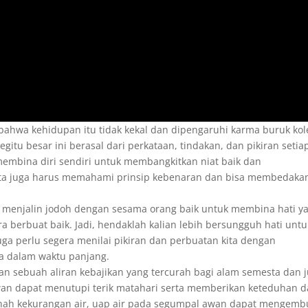
hwa kehidupan itu tidak kekal dan dipengaruhi karma buruk kole
tu besar ini berasal dari perkataan, tindakan, dan pikiran setia
 membina diri sendiri untuk membangkitkan niat baik dan
Kita juga harus memahami prinsip kebenaran dan bisa membedaka
a menjalin jodoh dengan sesama orang baik untuk membina hati y
ra berbuat baik. Jadi, hendaklah kalian lebih bersungguh hati untu
 juga perlu segera menilai pikiran dan perbuatan kita dengan
ina dalam waktu panjang.
kan sebuah aliran kebajikan yang tercurah bagi alam semesta dan 
awan dapat menutupi terik matahari serta memberikan keteduhan 
 tanah kekurangan air, uap air pada segumpal awan dapat mengem