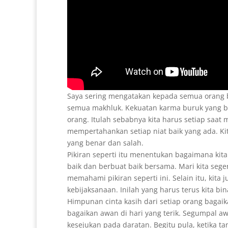
Saya sering mengatakan kepada semua orang ba
semua makhluk. Kekuatan karma buruk yang begi
orang. Itulah sebabnya kita harus setiap saat
mempertahankan setiap niat baik yang ada. 
yang benar dan salah.
Pikiran seperti itu menentukan bagaimana kit
baik dan berbuat baik bersama. Mari kita sege
memahami pikiran seperti ini. Selain itu, kita
kebijaksanaan. Inilah yang harus terus kita b
Himpunan cinta kasih dari setiap orang bagai
bagaikan awan di hari yang terik. Segumpal 
kesejukan pada daratan. Begitu pula, ketika