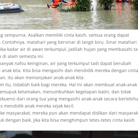
ing sempurna. Asalkan memiliki cinta kasih, semua orang dapat
ontohnya, matahari yang bersinar di langit biru. Sinar matahari
tika kadar air di awan terkumpul, jadilah hujan yang membasahi t
 di alam semesta ini.
i banyak nafsu keinginan, air yang terkumpul tadi dapat berubah
hi anak kita. Kita bisa mengasihi dan mendidik mereka dengan cint
han, itu akan memanjakan anak-anak kita.
m itu, tidaklah baik bagi mereka. Hal ini akan membuat anak-anak 
memupuk ketamakan, menumbuhkan kegelapan batin, dan tidak
kuensi dari orang tua yang mengasihi anak-anak secara berlebih
us mendidik anak mereka sejak kecil.
ke masyarakat, mereka pun akan mendapat didikan dari masyarak
k dengan baik. Jika kita bisa menghimpun tetes-tetes cinta kasih