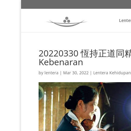
Lente
20220330 恆持正道同精進 
Kebenaran
by
lentera
|
Mar 30, 2022
|
Lentera Kehidupan