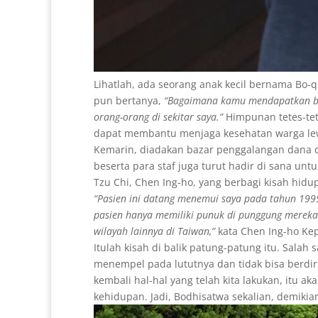
Lihatlah, ada seorang anak kecil bernama Bo
pun bertanya,
“Bagaimana kamu mendapatkan be
orang-orang di sekitar saya.”
Himpunan tetes-tet
dapat membantu menjaga kesehatan warga lew
Kemarin, diadakan bazar penggalangan dana di ar
beserta para staf juga turut hadir di sana un
Tzu Chi, Chen Ing-ho, yang berbagi kisah hid
“Pasien ini datang menemui saya pada tahun 1995
pasien hanya memiliki punuk di punggung mereka. 
wilayah lainnya di Taiwan,”
kata Chen Ing-ho Kep
Itulah kisah di balik patung-patung itu. Sala
menempel pada lututnya dan tidak bisa berdiri
kembali hal-hal yang telah kita lakukan, itu a
kehidupan. Jadi, Bodhisatwa sekalian, demikian