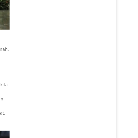
anah.
a
kita
an
at.