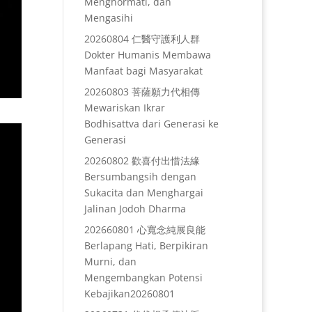
Menghormati, dan
Mengasihi
20260804 仁醫守護利人群
Dokter Humanis Membawa
Manfaat bagi Masyarakat
20260803 菩薩願力代相傳
Mewariskan Ikrar
Bodhisattva dari Generasi ke
Generasi
20260802 歡喜付出惜法緣
Bersumbangsih dengan
Sukacita dan Menghargai
Jalinan Jodoh Dharma
202660801 心寬念純展良能
Berlapang Hati, Berpikiran
Murni, dan
Mengembangkan Potensi
Kebajikan20260801