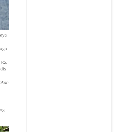
Saya
juga
 RS,
edis
yakan
a
ang