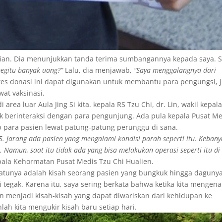
-qian. Dia menunjukkan tanda terima sumbangannya kepada saya. 
gitu banyak uang?”
Lalu, dia menjawab,
“Saya menggalangnya dari
es donasi ini dapat digunakan untuk membantu para pengungsi, 
at vaksinasi.
ea luar Aula Jing Si kita. kepala RS Tzu Chi, dr. Lin, wakil kepala
tuk berinteraksi dengan para pengunjung. Ada pula kepala Pusat M
up para pasien lewat patung-patung perunggu di sana.
. Jarang ada pasien yang mengalami kondisi parah seperti itu. Keban
Namun, saat itu tidak ada yang bisa melakukan operasi seperti itu di
ala Kehormatan Pusat Medis Tzu Chi Hualien.
h satunya adalah kisah seorang pasien yang bungkuk hingga daguny
 tegak. Karena itu, saya sering berkata bahwa ketika kita mengen
kan menjadi kisah-kisah yang dapat diwariskan dari kehidupan ke
lah kita mengukir kisah baru setiap hari.