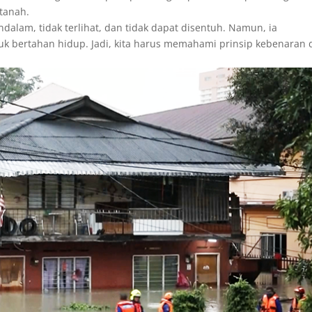
tanah.
alam, tidak terlihat, dan tidak dapat disentuh. Namun, ia
 bertahan hidup. Jadi, kita harus memahami prinsip kebenaran 