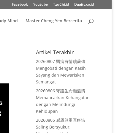
Facebook
Youtube
TzuChi.id
Daaitv.co.id
Body Mind
Master Cheng Yen Bercerita
Artikel Terakhir
20260807 醫病有情續薪傳
Mengobati dengan Kasih
Sayang dan Mewariskan
Semangat
20260806 守護生命顯溫情
Memancarkan Kehangatan
dengan Melindungi
Kehidupan
20260805 感恩尊重互疼惜
Saling Bersyukur,