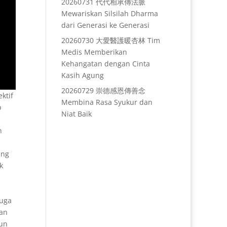
20260731 代代相承傳法脈
Mewariskan Silsilah Dharma
dari Generasi ke Generasi
20260730 大愛醫護暖杏林 Tim
Medis Memberikan
Kehangatan dengan Cinta
Kasih Agung
20260729 崇德感恩傳善念
ktif
Membina Rasa Syukur dan
p
Niat Baik
n
ang
k
juga
dan
bun