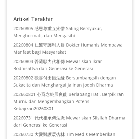
Artikel Terakhir
20260805 感恩尊重互疼惜 Saling Bersyukur,
Menghormati, dan Mengasihi
20260804 仁醫守護利人群 Dokter Humanis Membawa
Manfaat bagi Masyarakat
20260803 菩薩願力代相傳 Mewariskan Ikrar
Bodhisattva dari Generasi ke Generasi
20260802 歡喜付出惜法緣 Bersumbangsih dengan
Sukacita dan Menghargai Jalinan Jodoh Dharma
202660801 心寬念純展良能 Berlapang Hati, Berpikiran
Murni, dan Mengembangkan Potensi
Kebajikan20260801
20260731 代代相承傳法脈 Mewariskan Silsilah Dharma
dari Generasi ke Generasi
20260730 大愛醫護暖杏林 Tim Medis Memberikan