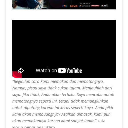
“Beginilah cara kami memakan dan memotongnya.
Namun, pisau saya tidak cukup tajam. Menjauhlah dari
saya. Jika tidak, Anda akan terluka. Saya mencoba untuk
memotongnya seperti ini, tetapi tidak memungkinkan
untuk dipotong karena ini keras seperti kayu. Anda pikir
kami akan membuangnya? Asalkan dimasak, kami pun
akan memakannya karena kami sangat lapar,”
kata
Florin pengungsi iklim.