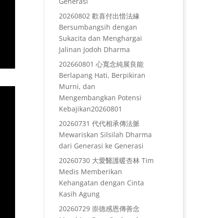
Generasi
20260802 歡喜付出惜法緣
Bersumbangsih dengan
Sukacita dan Menghargai
Jalinan Jodoh Dharma
202660801 心寬念純展良能
Berlapang Hati, Berpikiran
Murni, dan
Mengembangkan Potensi
Kebajikan20260801
20260731 代代相承傳法脈
Mewariskan Silsilah Dharma
dari Generasi ke Generasi
20260730 大愛醫護暖杏林 Tim
Medis Memberikan
Kehangatan dengan Cinta
Kasih Agung
20260729 崇德感恩傳善念