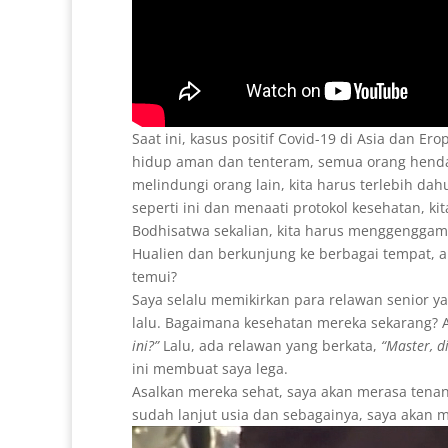
Saat ini, kasus positif Covid-19 di Asia dan E
hidup aman dan tenteram, semua orang henda
melindungi orang lain, kita harus terlebih dah
seperti ini dan menaati protokol kesehatan, k
Bodhisatwa sekalian, kita harus menggenggam 
Hualien dan berkunjung ke berbagai tempat, 
temui?
Saya selalu memikirkan para relawan senior y
lalu. Bagaimana kesehatan mereka sekarang? 
ini?”
Lalu, ada relawan yang berkata,
“Master, d
ini membuat saya lega.
Asalkan mereka sehat, saya akan merasa tenan
sudah lanjut usia dan sebagainya, saya akan m