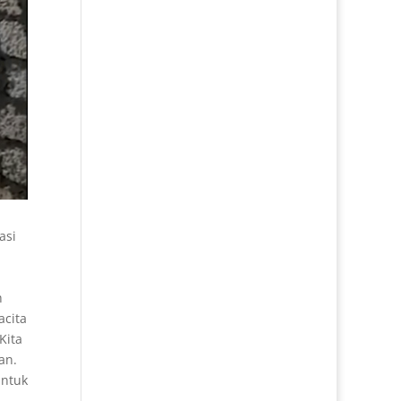
asi
h
acita
Kita
an.
untuk