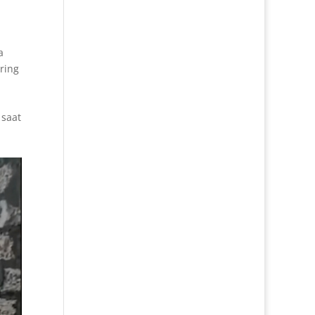
a
ring
 saat