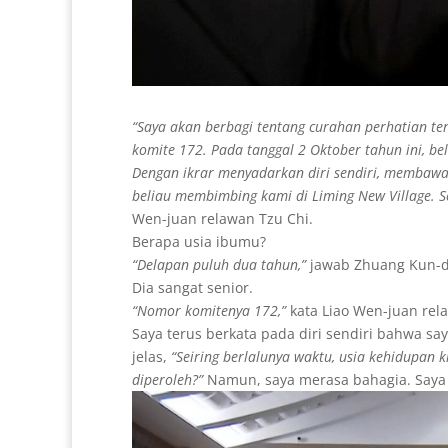
“Saya akan berbagi tentang curahan perhatian te
komite 172. Pada tanggal 2 Oktober tahun ini, be
Dengan ikrar menyadarkan diri sendiri, membawa 
beliau membimbing kami di Liming New Village. S
Wen-juan relawan Tzu Chi.
Berapa usia ibumu?
“
Delapan puluh dua tahun,”
jawab Zhuang Kun-da
Dia sangat senior.
“
Nomor komitenya 172,”
kata Liao Wen-juan rel
Saya terus berkata pada diri sendiri bahwa 
jelas,
“Seiring berlalunya waktu, usia kehidupan 
diperoleh?”
Namun, saya merasa bahagia. Saya