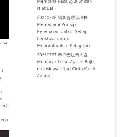
Membina Rasa Syukur dan
Niat Baik
20260728 觸事會理善增長
Memahami Prinsip
Kebenaran dalam Setiap
Peristiwa untuk
bisa
Menumbuhkan Kebajikan
20260727 奉行善法傳大愛
Mempraktikkan Ajaran Bajik
dan Mewariskan Cinta Kasih
ri
Agung
a
n
an
erti
rena