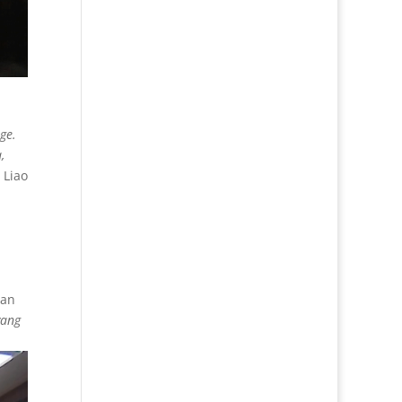
ge.
,
 Liao
gan
yang