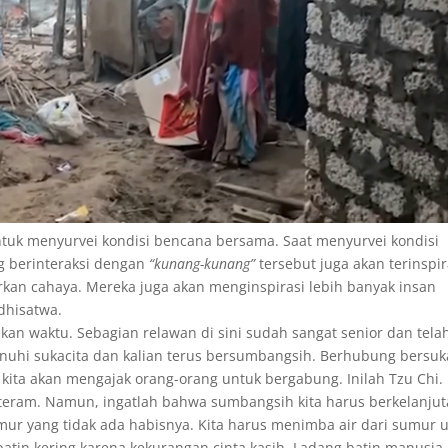
ntuk menyurvei kondisi bencana bersama. Saat menyurvei kondisi
ng berinteraksi dengan
“kunang-kunang”
tersebut juga akan terinspir
an cahaya. Mereka juga akan menginspirasi lebih banyak insan
dhisatwa.
 akan waktu. Sebagian relawan di sini sudah sangat senior dan tela
penuhi sukacita dan kalian terus bersumbangsih. Berhubung bersuk
kita akan mengajak orang-orang untuk bergabung. Inilah Tzu Chi. 
teram. Namun, ingatlah bahwa sumbangsih kita harus berkelanjut
umur yang tidak ada habisnya. Kita harus menimba air dari sumur 
atin kering karena kekurangan cinta kasih. Ladang batin manusia