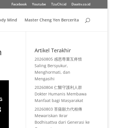
Facebook
Youtube
TzuChi.id
Daaitv.co.id
Body Mind
Master Cheng Yen Bercerita
h
Artikel Terakhir
20260805 感恩尊重互疼惜
Saling Bersyukur,
Menghormati, dan
Mengasihi
20260804 仁醫守護利人群
Dokter Humanis Membawa
Manfaat bagi Masyarakat
20260803 菩薩願力代相傳
Mewariskan Ikrar
Bodhisattva dari Generasi ke