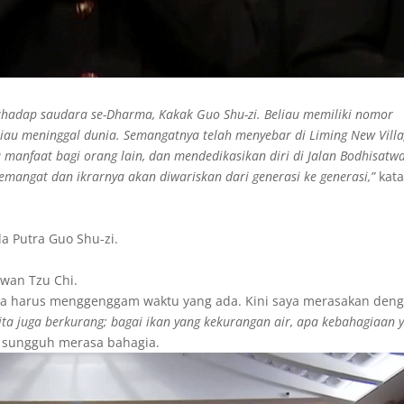
rhadap saudara se-Dharma, Kakak Guo Shu-zi. Beliau memiliki nomor
liau meninggal dunia. Semangatnya telah menyebar di Liming New Villa
manfaat bagi orang lain, dan mendedikasikan diri di Jalan Bodhisatwa
emangat dan ikrarnya akan diwariskan dari generasi ke generasi,”
kata
 Putra Guo Shu-zi.
awan Tzu Chi.
saya harus menggenggam waktu yang ada. Kini saya merasakan den
kita juga berkurang; bagai ikan yang kekurangan air, apa kebahagiaan 
 sungguh merasa bahagia.