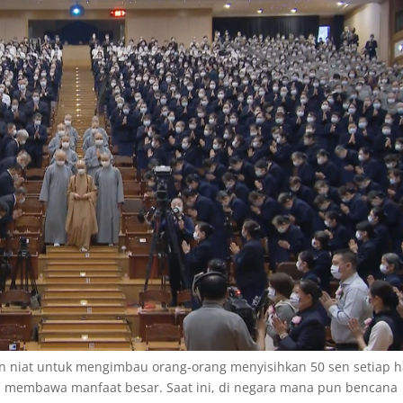
 niat untuk mengimbau orang-orang menyisihkan 50 sen setiap ha
lah membawa manfaat besar. Saat ini, di negara mana pun bencana