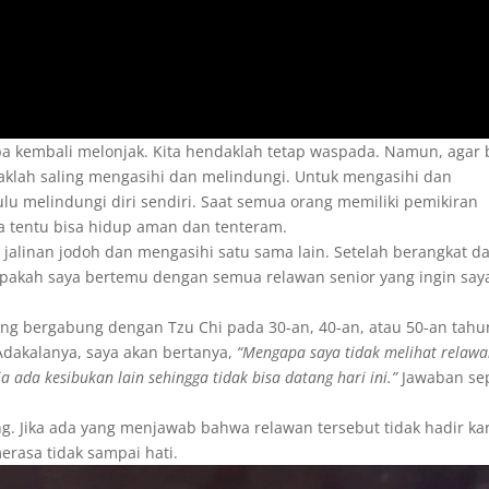
ropa kembali melonjak. Kita hendaklah tetap waspada. Namun, agar 
klah saling mengasihi dan melindungi. Untuk mengasihi dan
ulu melindungi diri sendiri. Saat semua orang memiliki pemikiran
ita tentu bisa hidup aman dan tenteram.
jalinan jodoh dan mengasihi satu sama lain. Setelah berangkat da
apakah saya bertemu dengan semua relawan senior yang ingin say
ang bergabung dengan Tzu Chi pada 30-an, 40-an, atau 50-an tahu
Adakalanya, saya akan bertanya,
“Mengapa saya tidak melihat relaw
ia ada kesibukan lain sehingga tidak bisa datang hari ini.”
Jawaban sep
g. Jika ada yang menjawab bahwa relawan tersebut tidak hadir ka
erasa tidak sampai hati.