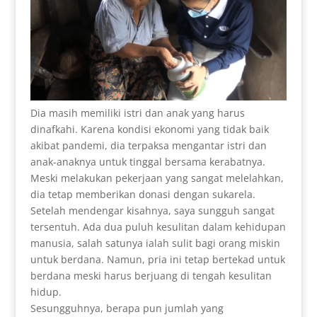
Dia masih memiliki istri dan anak yang harus
dinafkahi. Karena kondisi ekonomi yang tidak baik
akibat pandemi, dia terpaksa mengantar istri dan
anak-anaknya untuk tinggal bersama kerabatnya.
Meski melakukan pekerjaan yang sangat melelahkan,
dia tetap memberikan donasi dengan sukarela.
Setelah mendengar kisahnya, saya sungguh sangat
tersentuh. Ada dua puluh kesulitan dalam kehidupan
manusia, salah satunya ialah sulit bagi orang miskin
untuk berdana. Namun, pria ini tetap bertekad untuk
berdana meski harus berjuang di tengah kesulitan
hidup.
Sesungguhnya, berapa pun jumlah yang