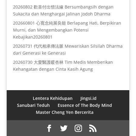
20260802 歡喜付出惜法緣 Bersumbangsih dengan
Sukacita dan Menghargai Jalinan Jodoh Dharma
202660801 心寬念純展良能 Berlapang Hati, Berpikiran
Murni, dan Mengembangkan Potensi
Kebajikan20260801
20260731 代代相承傳法脈 Mewariskan Silsilah Dharma
dari Generasi ke Generasi
20260730 大愛醫護暖杏林 Tim Medis Memberikan
Kehangatan dengan Cinta Kasih Agung
Lentera Kehidupan
Jingsi.id
Sanubari Teduh
Essence of The Body Mind
Master Cheng Yen Bercerita