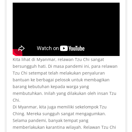
Kita lihat di Myanmar, relawan Tzu Chi sangat
bersungguh hati. Di masa pandemi ini, para relawan
Tzu Chi setempat telah melakukan penyaluran
bantuan ke berbagai pelosok untuk membagikan
barang kebutuhan kepada warga yang
membutuhkan. Inilah yang dilakukan oleh insan Tzu
Chi.
Di Myanmar, kita juga memiliki sekelompok Tzu
Ching. Mereka sungguh sangat mengagumkan.
Selama pandemi, banyak tempat yang
memberlakukan karantina wilayah. Relawan Tzu Chi