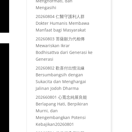
Menghormati, dan
Mengasihi
20260804 仁醫守護利人群
Dokter Humanis Membawa
Manfaat bagi Masyarakat
20260803 菩薩願力代相傳
Mewariskan Ikrar
Bodhisattva dari Generasi ke
Generasi
20260802 歡喜付出惜法緣
Bersumbangsih dengan
Sukacita dan Menghargai
Jalinan Jodoh Dharma
202660801 心寬念純展良能
Berlapang Hati, Berpikiran
Murni, dan
Mengembangkan Potensi
Kebajikan20260801