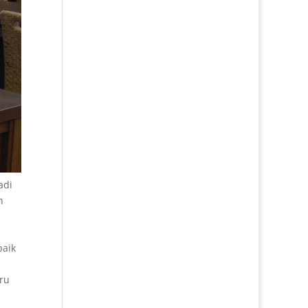
adi
n
baik
uru