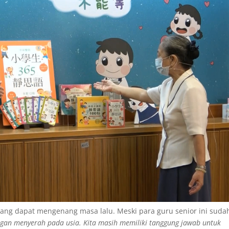
orang dapat mengenang masa lalu. Meski para guru senior ini suda
ngan menyerah pada usia. Kita masih memiliki tanggung jawab untuk