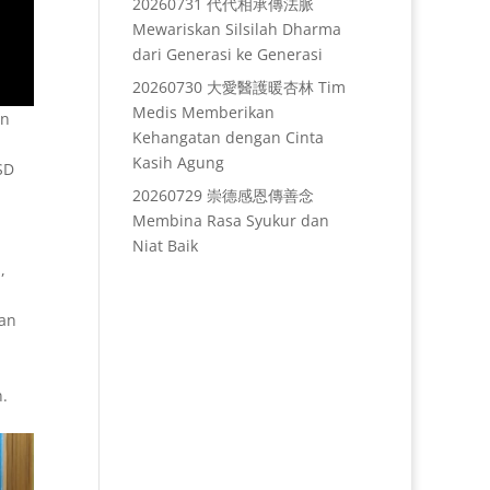
20260731 代代相承傳法脈
Mewariskan Silsilah Dharma
dari Generasi ke Generasi
20260730 大愛醫護暖杏林 Tim
Medis Memberikan
un
Kehangatan dengan Cinta
Kasih Agung
SD
20260729 崇德感恩傳善念
Membina Rasa Syukur dan
Niat Baik
,
lan
.