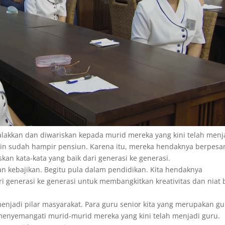
galakkan dan diwariskan kepada murid mereka yang kini telah menj
in sudah hampir pensiun. Karena itu, mereka hendaknya berpesa
an kata-kata yang baik dari generasi ke generasi.
an kebajikan. Begitu pula dalam pendidikan. Kita hendaknya
 generasi ke generasi untuk membangkitkan kreativitas dan niat 
 menjadi pilar masyarakat. Para guru senior kita yang merupakan g
u menyemangati murid-murid mereka yang kini telah menjadi guru.