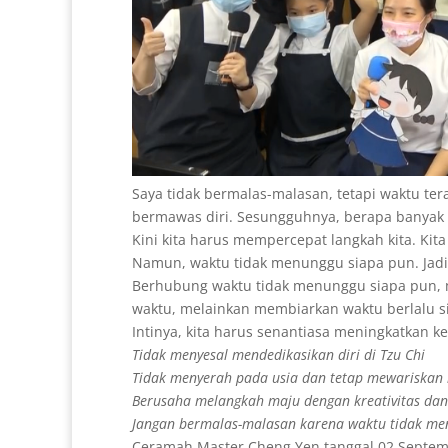
Saya tidak bermalas-malasan, tetapi waktu ter
bermawas diri. Sesungguhnya, berapa banyak w
Kini kita harus mempercepat langkah kita. Ki
Namun, waktu tidak menunggu siapa pun. Jadi
Berhubung waktu tidak menunggu siapa pun, ma
waktu, melainkan membiarkan waktu berlalu si
Intinya, kita harus senantiasa meningkatkan
Tidak menyesal mendedikasikan diri di Tzu Chi
Tidak menyerah pada usia dan tetap mewariskan 
Berusaha melangkah maju dengan kreativitas dan 
Jangan bermalas-malasan karena waktu tidak m
Ceramah Master Cheng Yen tanggal 02 Septem