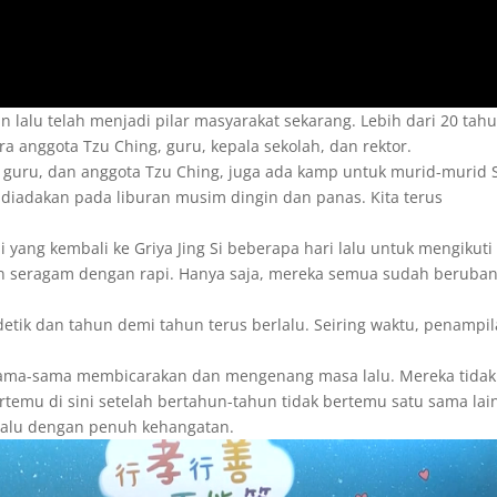
n lalu telah menjadi pilar masyarakat sekarang. Lebih dari 20 tah
 anggota Tzu Ching, guru, kepala sekolah, dan rektor.
h, guru, dan anggota Tzu Ching, juga ada kamp untuk murid-murid 
 diadakan pada liburan musim dingin dan panas. Kita terus
i yang kembali ke Griya Jing Si beberapa hari lalu untuk mengikuti
 seragam dengan rapi. Hanya saja, mereka semua sudah beruban
etik dan tahun demi tahun terus berlalu. Seiring waktu, penampi
sama-sama membicarakan dan mengenang masa lalu. Mereka tidak
temu di sini setelah bertahun-tahun tidak bertemu satu sama lain
alu dengan penuh kehangatan.