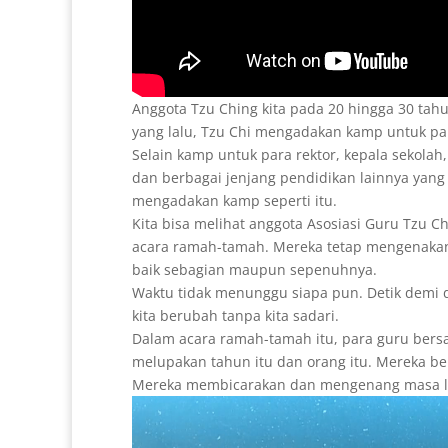
Anggota Tzu Ching kita pada 20 hingga 30 tahu
yang lalu, Tzu Chi mengadakan kamp untuk para
Selain kamp untuk para rektor, kepala sekola
dan berbagai jenjang pendidikan lainnya yang
mengadakan kamp seperti itu.
Kita bisa melihat anggota Asosiasi Guru Tzu Ch
acara ramah-tamah. Mereka tetap mengenakan
baik sebagian maupun sepenuhnya.
Waktu tidak menunggu siapa pun. Detik demi d
kita berubah tanpa kita sadari.
Dalam acara ramah-tamah itu, para guru ber
melupakan tahun itu dan orang itu. Mereka ber
Mereka membicarakan dan mengenang masa l