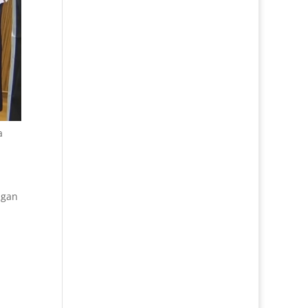
a
ngan