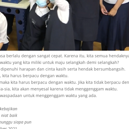
asa berlalu dengan sangat cepat. Karena itu, kita semua hendakny
aktu yang kita miliki untuk maju selangkah demi selangkah?
ta dipenuhi harapan dan cinta kasih serta hendak bersumbangsih.
, kita harus berpacu dengan waktu.
ka kita harus berpacu dengan waktu. Jika kita tidak berpacu de
a-sia, kita akan menyesal karena tidak menggenggam waktu.
 kewaspadaan untuk menggenggam waktu yang ada.
kebajikan
niat baik
enunggu siapa pun
ber 2021