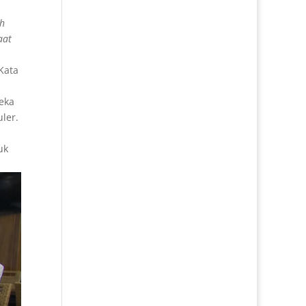
ah
aat
Kata
eka
ler.
uk