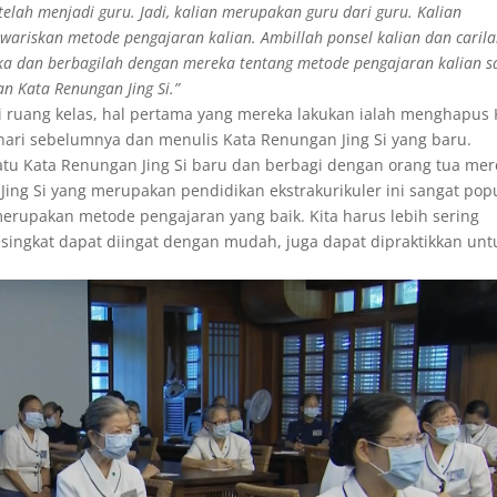
lah menjadi guru. Jadi, kalian merupakan guru dari guru. Kalian
riskan metode pengajaran kalian. Ambillah ponsel kalian dan caril
ka dan berbagilah dengan mereka tentang metode pengajaran kalian s
n Kata Renungan Jing Si.”
i ruang kelas, hal pertama yang mereka lakukan ialah menghapus 
sehari sebelumnya dan menulis Kata Renungan Jing Si yang baru.
atu Kata Renungan Jing Si baru dan berbagi dengan orang tua mer
Jing Si yang merupakan pendidikan ekstrakurikuler ini sangat popu
merupakan metode pengajaran yang baik. Kita harus lebih sering
g singkat dapat diingat dengan mudah, juga dapat dipraktikkan unt