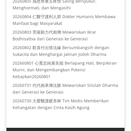
20260805 感恩尊重互疼惜 Saling Bersyukur,
Menghormati, dan Mengasihi
20260804 仁醫守護利人群 Dokter Humanis Membawa
Manfaat bagi Masyarakat
20260803 菩薩願力代相傳 Mewariskan Ikrar
Bodhisattva dari Generasi ke Generasi
20260802 歡喜付出惜法緣 Bersumbangsih dengan
Sukacita dan Menghargai Jalinan Jodoh Dharma
202660801 心寬念純展良能 Berlapang Hati, Berpikiran
Murni, dan Mengembangkan Potensi
Kebajikan20260801
20260731 代代相承傳法脈 Mewariskan Silsilah Dharma
dari Generasi ke Generasi
20260730 大愛醫護暖杏林 Tim Medis Memberikan
Kehangatan dengan Cinta Kasih Agung