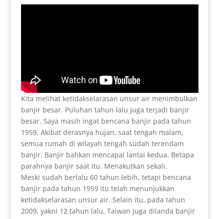
Kita melihat ketidakselarasan unsur air menimbulkan
banjir besar. Puluhan tahun lalu juga terjadi banjir
besar. Saya masih ingat bencana banjir pada tahun
1959. Akibat derasnya hujan, saat tengah malam,
semua rumah di wilayah tengah sudah terendam
banjir. Banjir bahkan mencapai lantai kedua. Betapa
parahnya banjir saat itu. Menakutkan sekali.
Meski sudah berlalu 60 tahun lebih, tetapi bencana
banjir pada tahun 1959 itu telah menunjukkan
ketidakselarasan unsur air. Selain itu, pada tahun
2009, yakni 12 tahun lalu, Taiwan juga dilanda banjir