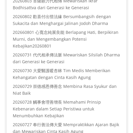
20260803 菩薩願力代相傳 Mewariskan Ikrar
Bodhisattva dari Generasi ke Generasi
20260802 歡喜付出惜法緣 Bersumbangsih dengan
Sukacita dan Menghargai Jalinan Jodoh Dharma
202660801 心寬念純展良能 Berlapang Hati, Berpikiran
Murni, dan Mengembangkan Potensi
Kebajikan20260801
20260731 代代相承傳法脈 Mewariskan Silsilah Dharma
dari Generasi ke Generasi
20260730 大愛醫護暖杏林 Tim Medis Memberikan
Kehangatan dengan Cinta Kasih Agung
20260729 崇德感恩傳善念 Membina Rasa Syukur dan
Niat Baik
20260728 觸事會理善增長 Memahami Prinsip
Kebenaran dalam Setiap Peristiwa untuk
Menumbuhkan Kebajikan
20260727 奉行善法傳大愛 Mempraktikkan Ajaran Bajik
dan Mewariskan Cinta Kasih Agung