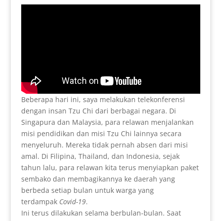
Beberapa hari ini, saya melakukan telekonferensi
dengan insan Tzu Chi dari berbagai negara. Di
Singapura dan Malaysia, para relawan menjalankan
misi pendidikan dan misi Tzu Chi lainnya secara
menyeluruh. Mereka tidak pernah absen dari misi
amal. Di Filipina, Thailand, dan Indonesia, sejak
tahun lalu, para relawan kita terus menyiapkan paket
sembako dan membagikannya ke daerah yang
berbeda setiap bulan untuk warga yang
terdampak
Covid-19
.
Ini terus dilakukan selama berbulan-bulan. Saat