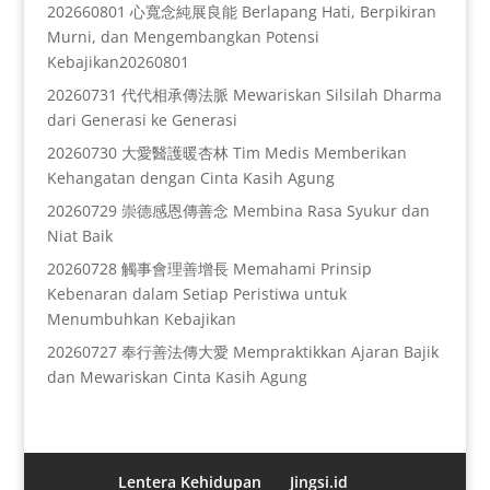
202660801 心寬念純展良能 Berlapang Hati, Berpikiran
Murni, dan Mengembangkan Potensi
Kebajikan20260801
20260731 代代相承傳法脈 Mewariskan Silsilah Dharma
dari Generasi ke Generasi
20260730 大愛醫護暖杏林 Tim Medis Memberikan
Kehangatan dengan Cinta Kasih Agung
20260729 崇德感恩傳善念 Membina Rasa Syukur dan
Niat Baik
20260728 觸事會理善增長 Memahami Prinsip
Kebenaran dalam Setiap Peristiwa untuk
Menumbuhkan Kebajikan
20260727 奉行善法傳大愛 Mempraktikkan Ajaran Bajik
dan Mewariskan Cinta Kasih Agung
Lentera Kehidupan
Jingsi.id