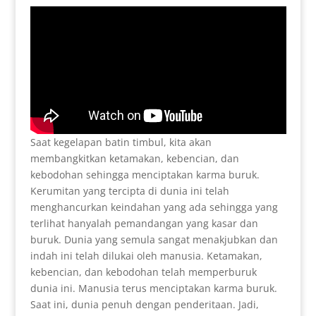
Saat kegelapan batin timbul, kita akan
membangkitkan ketamakan, kebencian, dan
kebodohan sehingga menciptakan karma buruk.
Kerumitan yang tercipta di dunia ini telah
menghancurkan keindahan yang ada sehingga yang
terlihat hanyalah pemandangan yang kasar dan
buruk. Dunia yang semula sangat menakjubkan dan
indah ini telah dilukai oleh manusia. Ketamakan,
kebencian, dan kebodohan telah memperburuk
dunia ini. Manusia terus menciptakan karma buruk.
Saat ini, dunia penuh dengan penderitaan. Jadi,