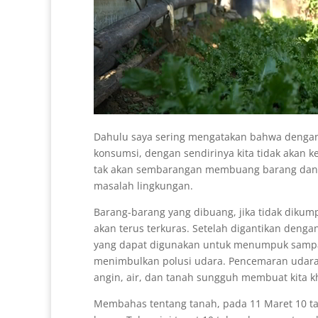
Dahulu saya sering mengatakan bahwa dengan 
konsumsi, dengan sendirinya kita tidak akan
tak akan sembarangan membuang barang da
masalah lingkungan.
Barang-barang yang dibuang, jika tidak dikum
akan terus terkuras. Setelah digantikan denga
yang dapat digunakan untuk menumpuk sampah
menimbulkan polusi udara. Pencemaran udara 
angin, air, dan tanah sungguh membuat kita k
Membahas tentang tanah, pada 11 Maret 10 ta