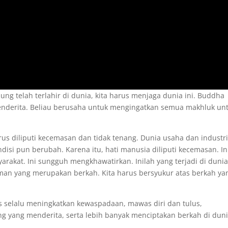
ung telah terlahir di dunia, kita harus menjaga dunia ini. Buddha
nderita. Beliau berusaha untuk mengingatkan semua makhluk un
erus diliputi kecemasan dan tidak tenang. Dunia usaha dan industri
isi pun berubah. Karena itu, hati manusia diliputi kecemasan. In
rakat. Ini sungguh mengkhawatirkan. Inilah yang terjadi di dunia
raman yang merupakan berkah. Kita harus bersyukur atas berkah ya
us selalu meningkatkan kewaspadaan, mawas diri dan tulus,
 yang menderita, serta lebih banyak menciptakan berkah di duni