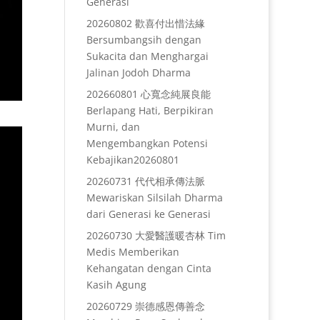
Generasi
20260802 歡喜付出惜法緣
Bersumbangsih dengan
Sukacita dan Menghargai
Jalinan Jodoh Dharma
202660801 心寬念純展良能
Berlapang Hati, Berpikiran
Murni, dan
Mengembangkan Potensi
Kebajikan20260801
20260731 代代相承傳法脈
Mewariskan Silsilah Dharma
dari Generasi ke Generasi
20260730 大愛醫護暖杏林 Tim
Medis Memberikan
Kehangatan dengan Cinta
Kasih Agung
20260729 崇德感恩傳善念