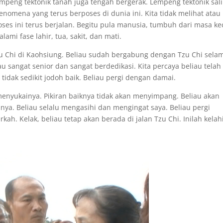
mpeng tektonik tanah juga tengah bergerak. Lempeng tektonik sal
enomena yang terus berposes di dunia ini. Kita tidak melihat atau
ses ini terus berjalan. Begitu pula manusia, tumbuh dari masa kec
mi fase lahir, tua, sakit, dan mati.
Tzu Chi di Kaohsiung. Beliau sudah bergabung dengan Tzu Chi sela
au sangat senior dan sangat berdedikasi. Kita percaya beliau telah
tidak sedikit jodoh baik. Beliau pergi dengan damai.
menyukainya. Pikiran baiknya tidak akan menyimpang. Beliau akan
nya. Beliau selalu mengasihi dan mengingat saya. Beliau pergi
h. Kelak, beliau tetap akan berada di jalan Tzu Chi. Inilah kelah