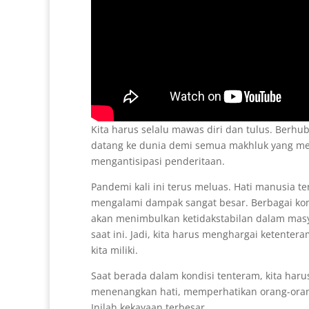
Kita harus selalu mawas diri dan tulus. Berhub
datang ke dunia demi semua makhluk yang me
mengantisipasi penderitaan.
Pandemi kali ini terus meluas. Hati manusia t
mengalami dampak sangat besar. Berbagai kond
akan menimbulkan ketidakstabilan dalam masya
saat ini. Jadi, kita harus menghargai ketente
kita miliki.
Saat berada dalam kondisi tenteram, kita har
menenangkan hati, memperhatikan orang-orang
Inilah kekayaan terbesar.