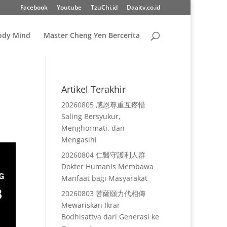
Facebook
Youtube
TzuChi.id
Daaitv.co.id
Body Mind
Master Cheng Yen Bercerita
Artikel Terakhir
20260805 感恩尊重互疼惜
Saling Bersyukur,
Menghormati, dan
Mengasihi
20260804 仁醫守護利人群
Dokter Humanis Membawa
Manfaat bagi Masyarakat
20260803 菩薩願力代相傳
Mewariskan Ikrar
Bodhisattva dari Generasi ke