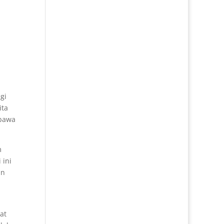
gi
ita
bawa
m
 ini
an
at