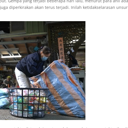
but. Gempa yang terjadi beberapa hari lalu, menurut para ahli ad
uga diperkirakan akan terus terjadi. Inilah ketidakselarasan unsur