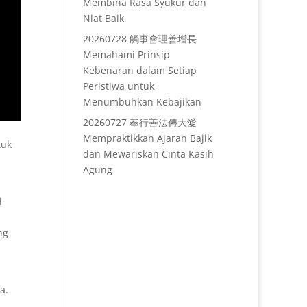
Membina Rasa Syukur dan
Niat Baik
20260728 觸事會理善增長
Memahami Prinsip
Kebenaran dalam Setiap
Peristiwa untuk
Menumbuhkan Kebajikan
20260727 奉行善法傳大愛
Mempraktikkan Ajaran Bajik
tuk
dan Mewariskan Cinta Kasih
Agung
i
ng
a.