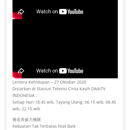
Lentera Kehidupan – 27 Oktober 2020
Disiarkan di Stasiun Televisi Cinta Kasih DAAITV
INDONESIA :
Setiap Hari 18.45 wib, Tayang Ulang: 06.15 wib; 08.45
wib; 22.15 wib
善念共振力無限
Kekuatan Tak Terbatas Niat Baik