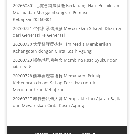
202660801 心寬念純展良能 Berlapang Hati, Berpikiran
Murni, dan Mengembangkan Potensi
Kebajikan20260801
20260731 代代相承傳法脈 Mewariskan Silsilah Dharma
dari Generasi ke Generasi
20260730 大愛醫護暖杏林 Tim Medis Memberikan
Kehangatan dengan Cinta Kasih Agung
20260729 崇德感恩傳善念 Membina Rasa Syukur dan
Niat Baik
20260728 觸事會理善增長 Memahami Prinsip
Kebenaran dalam Setiap Peristiwa untuk
Menumbuhkan Kebajikan
20260727 奉行善法傳大愛 Mempraktikkan Ajaran Bajik
dan Mewariskan Cinta Kasih Agung