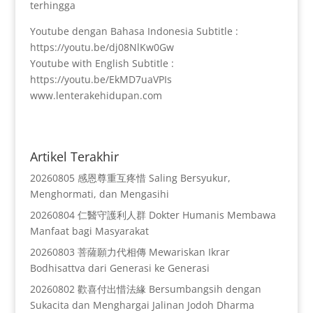
terhingga
Youtube dengan Bahasa Indonesia Subtitle :
https://youtu.be/dj08NlKw0Gw
Youtube with English Subtitle :
https://youtu.be/EkMD7uaVPIs
www.lenterakehidupan.com
Artikel Terakhir
20260805 感恩尊重互疼惜 Saling Bersyukur,
Menghormati, dan Mengasihi
20260804 仁醫守護利人群 Dokter Humanis Membawa
Manfaat bagi Masyarakat
20260803 菩薩願力代相傳 Mewariskan Ikrar
Bodhisattva dari Generasi ke Generasi
20260802 歡喜付出惜法緣 Bersumbangsih dengan
Sukacita dan Menghargai Jalinan Jodoh Dharma