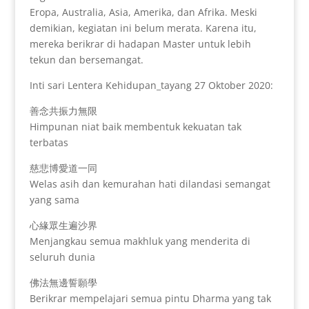
Eropa, Australia, Asia, Amerika, dan Afrika. Meski
demikian, kegiatan ini belum merata. Karena itu,
mereka berikrar di hadapan Master untuk lebih
tekun dan bersemangat.
Inti sari Lentera Kehidupan_tayang 27 Oktober 2020:
善念共振力無限
Himpunan niat baik membentuk kekuatan tak
terbatas
慈悲博愛道一同
Welas asih dan kemurahan hati dilandasi semangat
yang sama
心緣眾生遍沙界
Menjangkau semua makhluk yang menderita di
seluruh dunia
佛法無邊誓願學
Berikrar mempelajari semua pintu Dharma yang tak