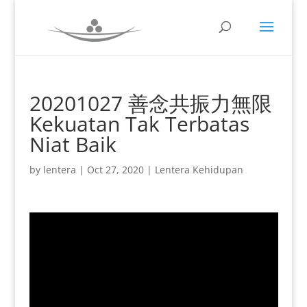
20201027 善念共振力無限
Kekuatan Tak Terbatas
Niat Baik
by
lentera
|
Oct 27, 2020
|
Lentera Kehidupan