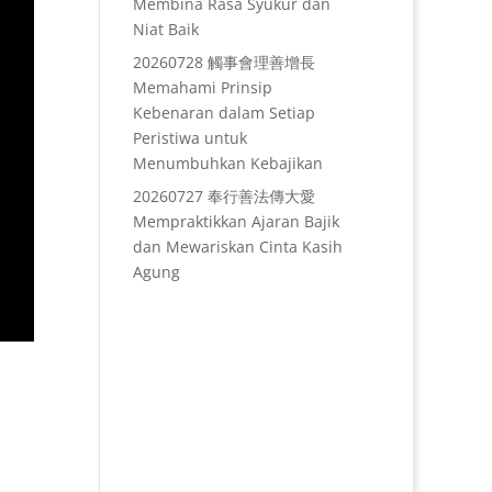
Membina Rasa Syukur dan
Niat Baik
20260728 觸事會理善增長
Memahami Prinsip
Kebenaran dalam Setiap
Peristiwa untuk
Menumbuhkan Kebajikan
20260727 奉行善法傳大愛
Mempraktikkan Ajaran Bajik
dan Mewariskan Cinta Kasih
Agung