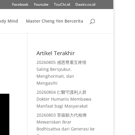
Facebook
Youtube
TzuChi.id
Daaitv.co.id
Body Mind
Master Cheng Yen Bercerita
Artikel Terakhir
20260805 感恩尊重互疼惜
Saling Bersyukur,
Menghormati, dan
Mengasihi
20260804 仁醫守護利人群
Dokter Humanis Membawa
Manfaat bagi Masyarakat
20260803 菩薩願力代相傳
Mewariskan Ikrar
Bodhisattva dari Generasi ke