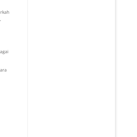
erkah
,
agai
para