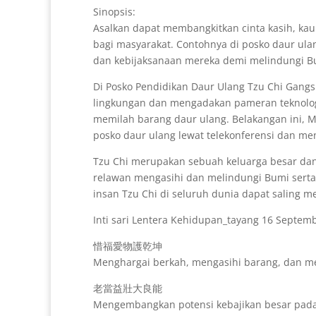
Sinopsis:
Asalkan dapat membangkitkan cinta kasih, ka
bagi masyarakat. Contohnya di posko daur ula
dan kebijaksanaan mereka demi melindungi B
Di Posko Pendidikan Daur Ulang Tzu Chi Gan
lingkungan dan mengadakan pameran teknolog
memilah barang daur ulang. Belakangan ini, Ma
posko daur ulang lewat telekonferensi dan m
Tzu Chi merupakan sebuah keluarga besar dan
relawan mengasihi dan melindungi Bumi serta
insan Tzu Chi di seluruh dunia dapat saling 
Inti sari Lentera Kehidupan_tayang 16 Septem
惜福愛物護乾坤
Menghargai berkah, mengasihi barang, dan m
老當益壯大良能
Mengembangkan potensi kebajikan besar pada 