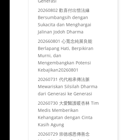
Generasi
20260802 歡喜付出惜法緣
Bersumbangsih dengan
Sukacita dan Menghargai
Jalinan Jodoh Dharma
202660801 心寬念純展良能
Berlapang Hati, Berpikiran
Murni, dan
Mengembangkan Potensi
Kebajikan20260801
20260731 代代相承傳法脈
Mewariskan Silsilah Dharma
dari Generasi ke Generasi
20260730 大愛醫護暖杏林 Tim
Medis Memberikan
Kehangatan dengan Cinta
Kasih Agung
20260729 崇德感恩傳善念