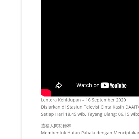
Lentera Kehidupan – 16 September 2020
Disiarkan di Stasiun Televisi Cinta Kasih DAAI
Setiap Hari 18.45 wib, Tayang Ulang: 06.15 wib;
造福人間功德林
Membentuk Hutan Pahala dengan Menciptakan