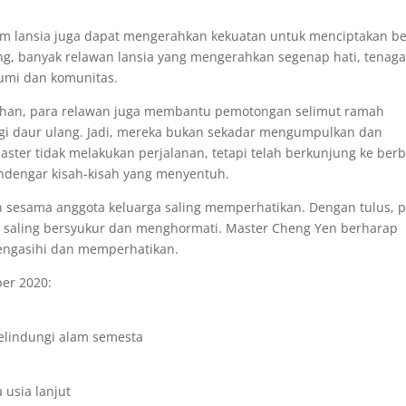
um lansia juga dapat mengerahkan kekuatan untuk menciptakan b
ng, banyak relawan lansia yang mengerahkan segenap hati, tenaga
umi dan komunitas.
gshan, para relawan juga membantu pemotongan selimut ramah
i daur ulang. Jadi, mereka bukan sekadar mengumpulkan dan
ster tidak melakukan perjalanan, tetapi telah berkunjung ke berb
endengar kisah-kisah yang menyentuh.
 sesama anggota keluarga saling memperhatikan. Dengan tulus, 
 saling bersyukur dan menghormati. Master Cheng Yen berharap
mengasihi dan memperhatikan.
ber 2020:
elindungi alam semesta
usia lanjut