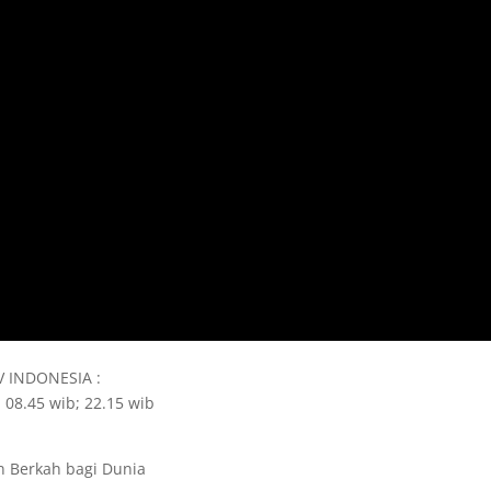
TV INDONESIA :
 08.45 wib; 22.15 wib
 Berkah bagi Dunia