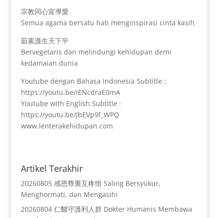
宗教同心宣導愛
Semua agama bersatu hati menginspirasi cinta kasih
茹素護生天下平
Bervegetaris dan melindungi kehidupan demi
kedamaian dunia
Youtube dengan Bahasa Indonesia Subtitle :
https://youtu.be/iENcdraE0mA
Youtube with English Subtitle :
https://youtu.be/JbEVp9f_WPQ
www.lenterakehidupan.com
Artikel Terakhir
20260805 感恩尊重互疼惜 Saling Bersyukur,
Menghormati, dan Mengasihi
20260804 仁醫守護利人群 Dokter Humanis Membawa