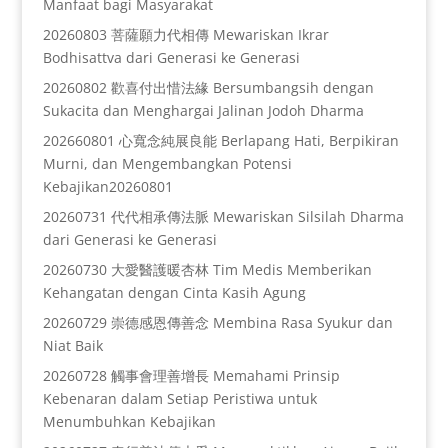
Manfaat bagi Masyarakat
20260803 菩薩願力代相傳 Mewariskan Ikrar
Bodhisattva dari Generasi ke Generasi
20260802 歡喜付出惜法緣 Bersumbangsih dengan
Sukacita dan Menghargai Jalinan Jodoh Dharma
202660801 心寬念純展良能 Berlapang Hati, Berpikiran
Murni, dan Mengembangkan Potensi
Kebajikan20260801
20260731 代代相承傳法脈 Mewariskan Silsilah Dharma
dari Generasi ke Generasi
20260730 大愛醫護暖杏林 Tim Medis Memberikan
Kehangatan dengan Cinta Kasih Agung
20260729 崇德感恩傳善念 Membina Rasa Syukur dan
Niat Baik
20260728 觸事會理善增長 Memahami Prinsip
Kebenaran dalam Setiap Peristiwa untuk
Menumbuhkan Kebajikan