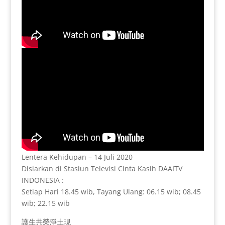
Lentera Kehidupan – 14 Juli 2020
Disiarkan di Stasiun Televisi Cinta Kasih DAAITV
INDONESIA :
Setiap Hari 18.45 wib, Tayang Ulang: 06.15 wib; 08.45
wib; 22.15 wib
護生共榮淨土現