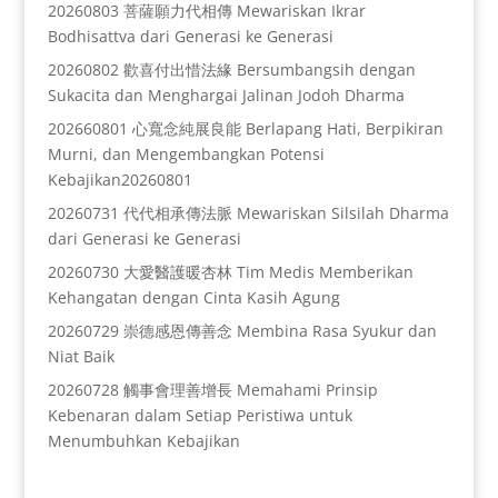
20260803 菩薩願力代相傳 Mewariskan Ikrar
Bodhisattva dari Generasi ke Generasi
20260802 歡喜付出惜法緣 Bersumbangsih dengan
Sukacita dan Menghargai Jalinan Jodoh Dharma
202660801 心寬念純展良能 Berlapang Hati, Berpikiran
Murni, dan Mengembangkan Potensi
Kebajikan20260801
20260731 代代相承傳法脈 Mewariskan Silsilah Dharma
dari Generasi ke Generasi
20260730 大愛醫護暖杏林 Tim Medis Memberikan
Kehangatan dengan Cinta Kasih Agung
20260729 崇德感恩傳善念 Membina Rasa Syukur dan
Niat Baik
20260728 觸事會理善增長 Memahami Prinsip
Kebenaran dalam Setiap Peristiwa untuk
Menumbuhkan Kebajikan