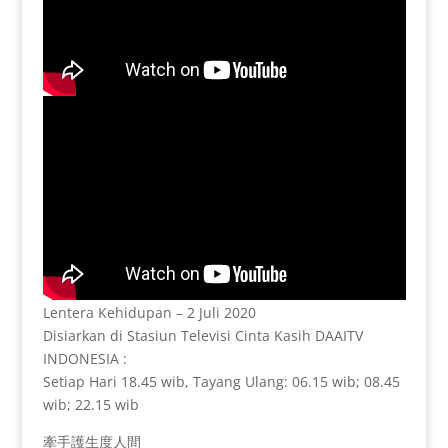
Lentera Kehidupan – 2 Juli 2020
Disiarkan di Stasiun Televisi Cinta Kasih DAAITV
INDONESIA :
Setiap Hari 18.45 wib, Tayang Ulang: 06.15 wib; 08.45
wib; 22.15 wib
牽手護生度人間