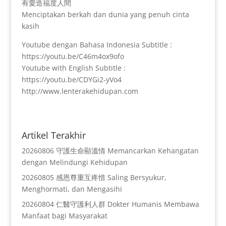
有愛造福度人間
Menciptakan berkah dan dunia yang penuh cinta
kasih
Youtube dengan Bahasa Indonesia Subtitle :
https://youtu.be/C46m4ox9ofo
Youtube with English Subtitle :
https://youtu.be/CDYGi2-yVo4
http://www.lenterakehidupan.com
Artikel Terakhir
20260806 守護生命顯溫情 Memancarkan Kehangatan
dengan Melindungi Kehidupan
20260805 感恩尊重互疼惜 Saling Bersyukur,
Menghormati, dan Mengasihi
20260804 仁醫守護利人群 Dokter Humanis Membawa
Manfaat bagi Masyarakat