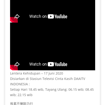
Lentera Kehidupan – 17 Juni 2020
Disiarkan di Stasiun Televisi Cinta Kasih DAAITV
INDONESIA :
Setiap Hari 18.45 wib, Tayang Ulang: 06.15 wib; 08.45
wib; 22.15 wib
推素不懈願力行