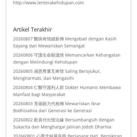
http://www.lenterakehidupan.com
Artikel Terakhir
20260807 醫病有情續薪傳 Mengobati dengan Kasih
Sayang dan Mewariskan Semangat
20260806 守護生命顯溫情 Memancarkan Kehangatan
dengan Melindungi Kehidupan
20260805 感恩尊重互疼惜 Saling Bersyukur,
Menghormati, dan Mengasihi
20260804 仁醫守護利人群 Dokter Humanis Membawa
Manfaat bagi Masyarakat
20260803 菩薩願力代相傳 Mewariskan Ikrar
Bodhisattva dari Generasi ke Generasi
20260802 歡喜付出惜法緣 Bersumbangsih dengan
Sukacita dan Menghargai Jalinan Jodoh Dharma
202660801 心寬念純展良能 Berlapang Hati, Berpikiran