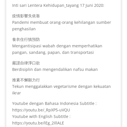
Inti sari Lentera Kehidupan_tayang 17 Juni 2020:
疫情影響失依靠
Pandemi membuat orang-orang kehilangan sumber
penghasilan
食衣住行慎預防
Mengantisipasi wabah dengan memperhatikan
pangan, sandang, papan, dan transportasi
嚴謹自律淨口欲
Berdisiplin dan mengendalikan nafsu makan
推素不懈願力行
Tekun menggalakkan vegetarisme dengan kekuatan
ikrar
Youtube dengan Bahasa Indonesia Subtitle :
https://youtu.be/_RpXP5-uVQU
Youtube with English Subtitle :
https://youtu.be/lEg_2IllALE