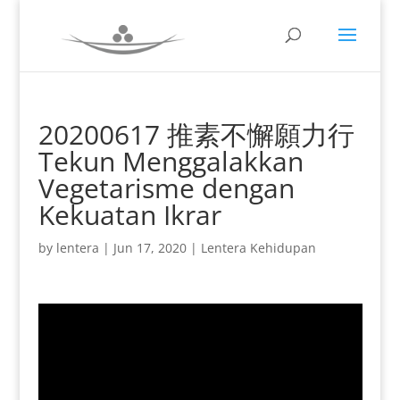
20200617 推素不懈願力行
Tekun Menggalakkan
Vegetarisme dengan
Kekuatan Ikrar
by
lentera
|
Jun 17, 2020
|
Lentera Kehidupan