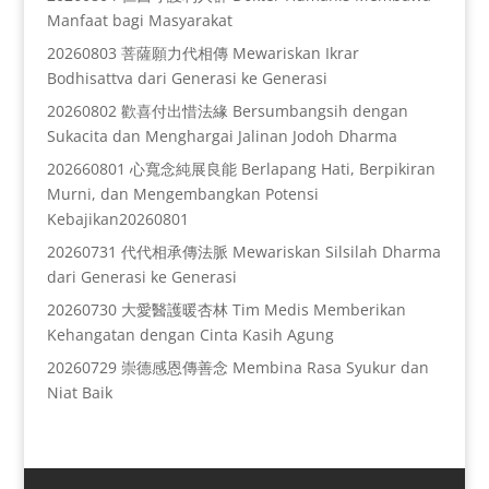
Manfaat bagi Masyarakat
20260803 菩薩願力代相傳 Mewariskan Ikrar
Bodhisattva dari Generasi ke Generasi
20260802 歡喜付出惜法緣 Bersumbangsih dengan
Sukacita dan Menghargai Jalinan Jodoh Dharma
202660801 心寬念純展良能 Berlapang Hati, Berpikiran
Murni, dan Mengembangkan Potensi
Kebajikan20260801
20260731 代代相承傳法脈 Mewariskan Silsilah Dharma
dari Generasi ke Generasi
20260730 大愛醫護暖杏林 Tim Medis Memberikan
Kehangatan dengan Cinta Kasih Agung
20260729 崇德感恩傳善念 Membina Rasa Syukur dan
Niat Baik