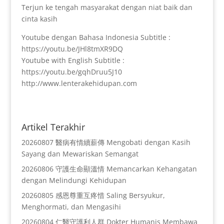
Terjun ke tengah masyarakat dengan niat baik dan
cinta kasih
Youtube dengan Bahasa Indonesia Subtitle :
https://youtu.be/JHl8tmXR9DQ
Youtube with English Subtitle :
https://youtu.be/gqhDruu5J10
http://www.lenterakehidupan.com
Artikel Terakhir
20260807 醫病有情續薪傳 Mengobati dengan Kasih
Sayang dan Mewariskan Semangat
20260806 守護生命顯溫情 Memancarkan Kehangatan
dengan Melindungi Kehidupan
20260805 感恩尊重互疼惜 Saling Bersyukur,
Menghormati, dan Mengasihi
20260804 仁醫守護利人群 Dokter Humanis Membawa