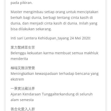
pada pikiran.
Master mengimbau setiap orang untuk menciptakan
berkah bagi dunia, berbagi tentang cinta kasih di
dunia, dan menjadi cinta kasih di dunia. Inilah yang
bisa dilakukan sekarang.
Inti sari Lentera Kehidupan_tayang 24 Mei 2020:
業力繫縛眾生苦
Belenggu kekuatan karma membuat semua makhluk
menderita
極端災難須警覺
Meningkatkan kewaspadaan terhadap bencana yang
ekstrem
一乘實法藏法界
Ajaran Kendaraan Tunggalterkandung di seluruh
alam semesta
善念化愛入人群