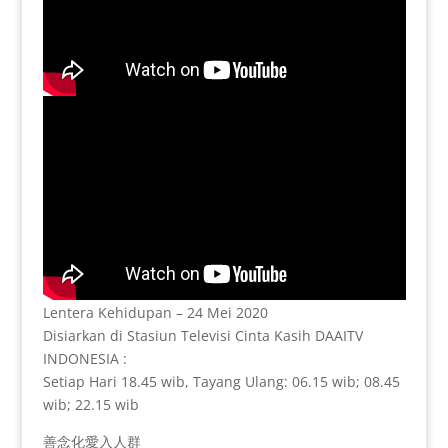
Lentera Kehidupan – 24 Mei 2020
Disiarkan di Stasiun Televisi Cinta Kasih DAAITV
INDONESIA :
Setiap Hari 18.45 wib, Tayang Ulang: 06.15 wib; 08.45
wib; 22.15 wib
善念化愛入人群