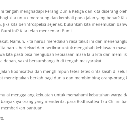
ini tengah menghadapi Perang Dunia Ketiga dan kita diserang ole
 bagi kita untuk merenung dan kembali pada jalan yang benar? Kit
. Jika kita berintrospeksi sejenak, bukankah kita menemukan bah
i Bumi ini? Kita telah mencemari Bumi.
akut. Namun, kita harus meredakan rasa takut ini dan menenangk
a. Kita harus bertekad dan berikrar untuk mengubah kebiasaan masa 
ahwa kita pasti bisa mengubah kebiasaan masa lalu kita dan memilik
 depan, yakni bersumbangsih di tengah masyarakat.
alan Bodhisattva dan menghimpun tetes-tetes cinta kasih di selu
apat menciptakan berkah bagi dunia dan membimbing orang-orang 
elah mulai menggalang kekuatan untuk memahami kebutuhan warga d
anyaknya orang yang menderita, para Bodhisattva Tzu Chi ini ti
uk memberikan bantuan.
20: