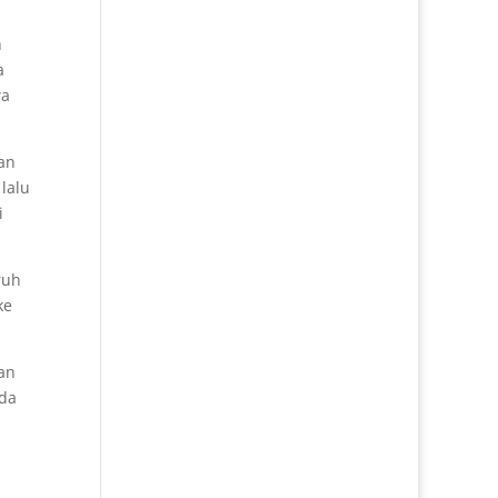
h
a
wa
an
lalu
i
ruh
ke
an
ada