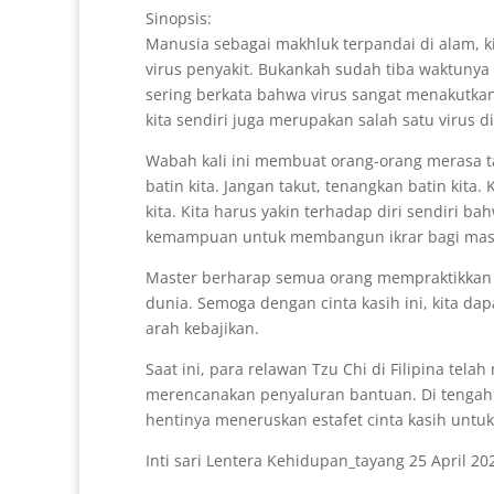
Sinopsis:
Manusia sebagai makhluk terpandai di alam, k
virus penyakit. Bukankah sudah tiba waktunya
sering berkata bahwa virus sangat menakutkan
kita sendiri juga merupakan salah satu virus d
Wabah kali ini membuat orang-orang merasa t
batin kita. Jangan takut, tenangkan batin kit
kita. Kita harus yakin terhadap diri sendiri b
kemampuan untuk membangun ikrar bagi masa
Master berharap semua orang mempraktikkan J
dunia. Semoga dengan cinta kasih ini, kita d
arah kebajikan.
Saat ini, para relawan Tzu Chi di Filipina t
merencanakan penyaluran bantuan. Di tengah b
hentinya meneruskan estafet cinta kasih unt
Inti sari Lentera Kehidupan_tayang 25 April 20