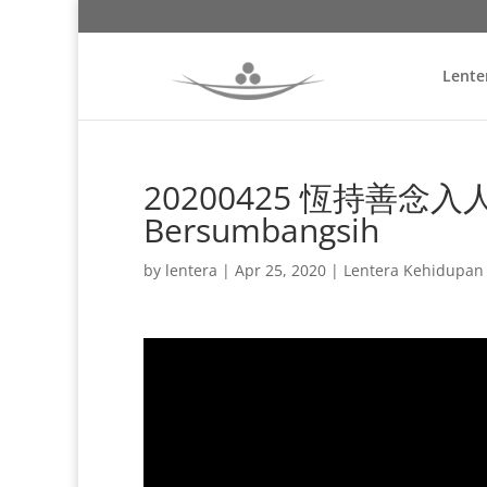
Lente
20200425 恆持善念入人群 
Bersumbangsih
by
lentera
|
Apr 25, 2020
|
Lentera Kehidupan